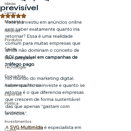
Ideias
previsível
Livros
Avaliado com NaN de 5 estrelas.
Marketing
Você já investiu em anúncios online 
sem saber exatamente quanto iria 
Notícias
retornar? Essa é uma realidade 
Pordutos
comum para muitas empresas que 
Saúde
ainda não dominam o conceito de 
ROI previsível em campanhas de 
Sem categoria
tráfego pago
.
Tecnologia
Esquadrias
No mundo do marketing digital, 
saber quanto se investe e quanto se 
Assistencia Técnica
retorna é o que diferencia empresas 
Esportes
que crescem de forma sustentável 
Política
das que apenas “gastam com 
Economia
anúncios”.
Investimentos
A 
SVG Multimídia
 é especialista em 
Livros