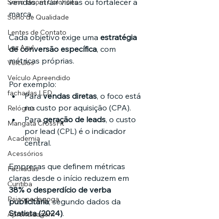
vendas, atrair visitas ou fortalecer a 
Sono Boom Colchões
marca.
Sono de Qualidade
Lentes de Contato
Cada objetivo exige uma 
estratégia 
Luz Azul
de conversão específica
, com 
métricas próprias.
Veículos
Veículo Apreendido
Por exemplo:
fachadas LED
Para 
vendas diretas
, o foco está 
no custo por aquisição (CPA).
Relógios
Para 
geração de leads
, o custo 
Mangata CrossFit
por lead (CPL) é o indicador 
Academia
central.
Acessórios
Empresas que definem métricas 
Fachadas
claras desde o início reduzem em 
Curitiba
38% o desperdício de verba 
Psicopedagoga
publicitária
, segundo dados da 
Statista (2024)
.
Aprendizagem