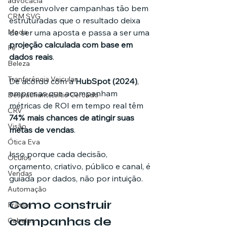
advocacia
de desenvolver campanhas tão bem 
CRM SVG
estruturadas que o resultado deixa 
Moda
de ser uma aposta e passa a ser uma 
projeção calculada com base em 
Fé
dados reais
.
Beleza
Tranferência Veicular
De acordo com a 
HubSpot (2024)
, 
empresas que acompanham 
Despachante Sítio Cercado
métricas de ROI em tempo real têm 
CRV
74% mais chances de atingir suas 
Visão
metas de vendas
.
Ótica Eva
Isso porque cada decisão, 
Óculos
orçamento, criativo, público e canal, é 
Vendas
guiada por dados, não por intuição.
Automação
Como construir 
Franjas
campanhas de 
Cabelos