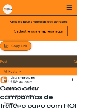
Mais de 1250 empresas cadastradas
Cadastre sua empresa aqui
Copy Link
Post
All Posts
Lista Empresa BR
All Posts
4 min de leitura
Como criar
Agência de marketing
campanhas de
Empreendedorismo
Finanças
tráfego pago com ROI