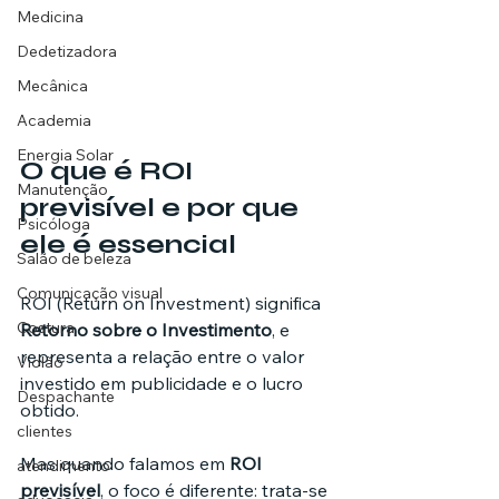
Medicina
Dedetizadora
Mecânica
Academia
Energia Solar
O que é ROI 
Manutenção
previsível e por que 
Psicóloga
ele é essencial
Salão de beleza
Comunicação visual
ROI (Return on Investment) significa 
Costura
Retorno sobre o Investimento
, e 
representa a relação entre o valor 
Violão
investido em publicidade e o lucro 
Despachante
obtido.
clientes
Mas quando falamos em 
ROI 
atendimento
previsível
, o foco é diferente: trata-se 