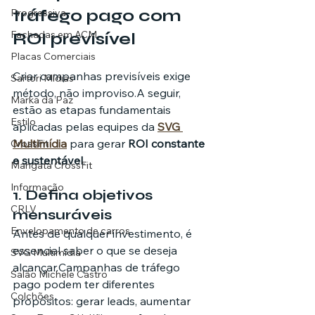
tráfego pago com 
Progressiva
Fachadas em ACM
ROI previsível
Placas Comerciais
Criar campanhas previsíveis exige 
Sartori Mídias
método, não improviso.A seguir, 
Marka da Paz
estão as etapas fundamentais 
Estilo
aplicadas pelas equipes da 
SVG 
Multimídia
 para gerar 
ROI constante 
CrossFit
e sustentável
.
Mangata CrossFit
Informação
1. Defina objetivos 
CRLV
mensuráveis
Envelopamento de carros
Antes de qualquer investimento, é 
essencial saber o que se deseja 
SVG Multimídia
alcançar.Campanhas de tráfego 
Salão Michele Castro
pago podem ter diferentes 
Colchões
propósitos: gerar leads, aumentar 