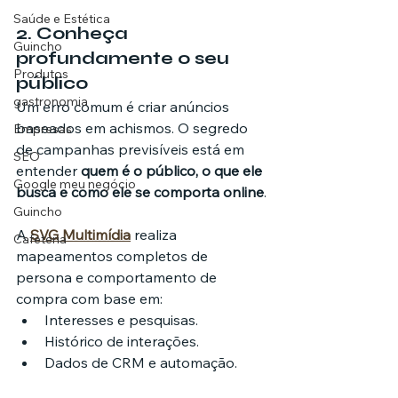
Saúde e Estética
2. Conheça 
Guincho
profundamente o seu 
Produtos
público
gastronomia
Um erro comum é criar anúncios 
baseados em achismos. O segredo 
Empresas
de campanhas previsíveis está em 
SEO
entender 
quem é o público, o que ele 
Google meu negócio
busca e como ele se comporta online
.
Guincho
A 
SVG Multimídia
 realiza 
Cafeteria
mapeamentos completos de 
persona e comportamento de 
compra com base em:
Interesses e pesquisas.
Histórico de interações.
Dados de CRM e automação.