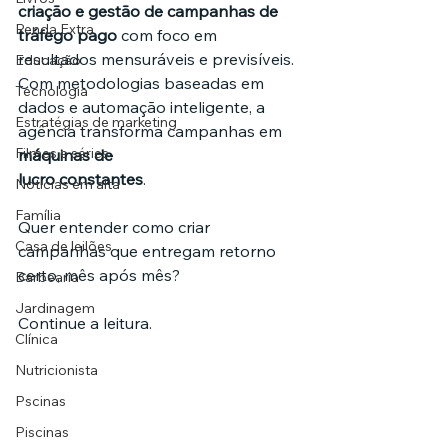
criação e gestão de campanhas de 
Renda Extra
tráfego pago
 com foco em 
resultados mensuráveis e previsíveis. 
Educação
Com metodologias baseadas em 
Tecnologia
dados e automação inteligente, a 
Estratégias de marketing
agência transforma campanhas em 
Filmes e séries
máquinas de 
lucro constantes
.
Noticias em alta
Família
Quer entender como criar 
Casa de leilões
campanhas que entregam retorno 
certo, mês após mês? 
Barbearia
Jardinagem
Continue a leitura.
Clínica
Nutricionista
Pscinas
Piscinas