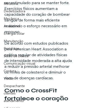
ser estimulado para se manter forte. 
Medicina
Exercícios físicos aumentam a 
Dedetizadora
capacidade do coração de bombear 
Mecânica
sangue de forma mais eficiente 
reduzindo o esforço necessário em 
Academia
repouso.
Energia Solar
Manutenção
De acordo com estudos publicados 
Psicóloga
pela American Heart Association a 
prática regular de atividades físicas 
Salão de beleza
de intensidade moderada a alta ajuda 
Comunicação visual
a reduzir a pressão arterial melhorar 
Costura
os níveis de colesterol e diminuir o 
risco de doenças cardíacas.
Violão
Despachante
Como o CrossFit 
clientes
fortalece o coração
atendimento