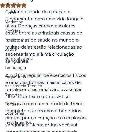
Ideias
Avaliado com NaN de 5 estrelas.
Cuidar da saúde do coração é 
Livros
fundamental para uma vida longa e 
Marketing
ativa. Doenças cardiovasculares 
Notícias
estão entre as principais causas de 
problemas de saúde no mundo e 
Pordutos
muitas delas estão relacionadas ao 
Saúde
sedentarismo e à má circulação 
Sem categoria
sanguínea.
Tecnologia
A prática regular de exercícios físicos 
Esquadrias
é uma das formas mais eficazes de 
Assistencia Técnica
fortalecer o sistema cardiovascular. 
Esportes
Nesse contexto o CrossFit se 
destaca como um método de treino 
Política
completo que promove benefícios 
Economia
diretos para o coração e a circulação 
Investimentos
sanguínea. Neste artigo você vai 
Livros
entender como essa modalidade 