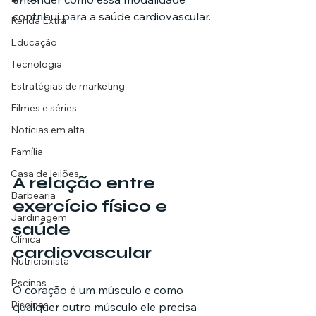
contribui para a saúde cardiovascular.
Renda Extra
Educação
Tecnologia
Estratégias de marketing
Filmes e séries
Noticias em alta
Família
Casa de leilões
A relação entre 
Barbearia
exercício físico e 
Jardinagem
saúde 
Clínica
cardiovascular
Nutricionista
Pscinas
O coração é um músculo e como 
Piscinas
qualquer outro músculo ele precisa 