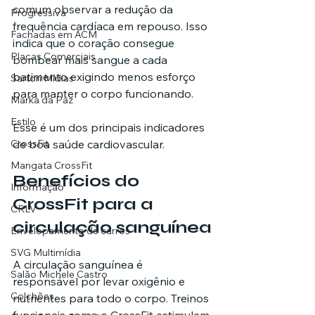
comum observar a redução da 
Progressiva
frequência cardíaca em repouso. Isso 
Fachadas em ACM
indica que o coração consegue 
Placas Comerciais
bombear mais sangue a cada 
batimento exigindo menos esforço 
Sartori Mídias
para manter o corpo funcionando.
Marka da Paz
Estilo
Esse é um dos principais indicadores 
de boa saúde cardiovascular.
CrossFit
Mangata CrossFit
Benefícios do 
Informação
CrossFit para a 
CRLV
circulação sanguínea
Envelopamento de carros
SVG Multimídia
A circulação sanguínea é 
Salão Michele Castro
responsável por levar oxigênio e 
Colchões
nutrientes para todo o corpo. Treinos 
funcionais como o CrossFit estimulam 