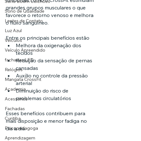
Sono Boom Colchões
grandes grupos musculares o que 
Sono de Qualidade
favorece o retorno venoso e melhora 
Lentes de Contato
o fluxo sanguíneo.
Luz Azul
Entre os principais benefícios estão
Veículos
Melhora da oxigenação dos 
Veículo Apreendido
tecidos
fachadas LED
Redução da sensação de pernas 
cansadas
Relógios
Auxílio no controle da pressão 
Mangata CrossFit
arterial
Academia
Diminuição do risco de 
problemas circulatórios
Acessórios
Fachadas
Esses benefícios contribuem para 
Curitiba
mais disposição e menor fadiga no 
dia a dia.
Psicopedagoga
Aprendizagem