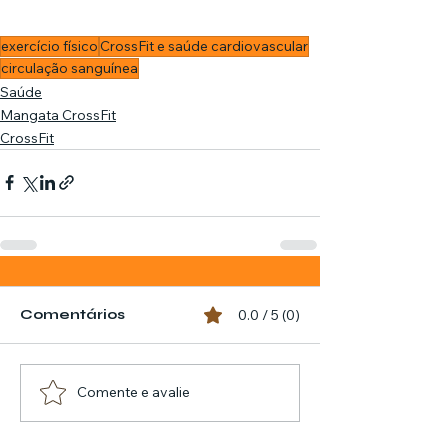
exercício físico
CrossFit e saúde cardiovascular
circulação sanguínea
Saúde
Mangata CrossFit
CrossFit
Comentários
0.0 / 5 (0)
Comente e avalie