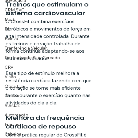
advocacia
Treinos que estimulam o 
CRM SVG
sistema cardiovascular
Moda
O CrossFit combina exercícios 
aeróbicos e movimentos de força em 
Fé
alta intensidade controlada. Durante 
Beleza
os treinos o coração trabalha de 
Tranferência Veicular
forma contínua adaptando-se aos 
Despachante Sítio Cercado
estímulos variados.
CRV
Esse tipo de estímulo melhora a 
Visão
resistência cardíaca fazendo com que 
Ótica Eva
o coração se torne mais eficiente 
tanto durante o exercício quanto nas 
Óculos
atividades do dia a dia.
Vendas
Automação
Melhora da frequência 
Franjas
cardíaca de repouso
Cabelos
Com a prática regular do CrossFit é 