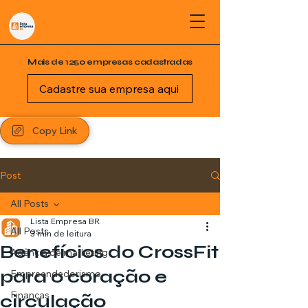
Mais de 1250 empresas cadastradas
Cadastre sua empresa aqui
Copy Link
Post
All Posts
Lista Empresa BR
All Posts
3 min de leitura
Benefícios do CrossFit
Agência de marketing
para o coração e
Empreendedorismo
Finanças
circulação