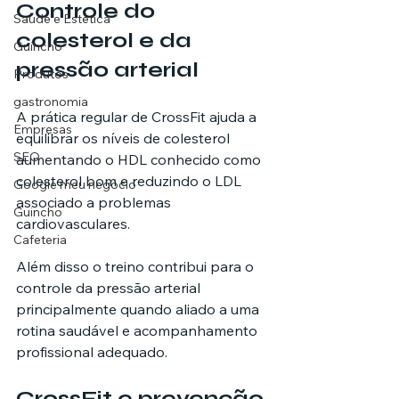
Controle do 
Saúde e Estética
colesterol e da 
Guincho
pressão arterial
Produtos
gastronomia
A prática regular de CrossFit ajuda a 
Empresas
equilibrar os níveis de colesterol 
SEO
aumentando o HDL conhecido como 
colesterol bom e reduzindo o LDL 
Google meu negócio
associado a problemas 
Guincho
cardiovasculares.
Cafeteria
Além disso o treino contribui para o 
controle da pressão arterial 
principalmente quando aliado a uma 
rotina saudável e acompanhamento 
profissional adequado.
CrossFit e prevenção 