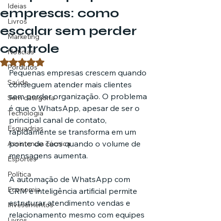
Ideias
empresas: como
Livros
escalar sem perder
Marketing
controle
Notícias
Avaliado com NaN de 5 estrelas.
Pordutos
Pequenas empresas crescem quando 
Saúde
conseguem atender mais clientes 
sem perder organização. O problema 
Sem categoria
é que o WhatsApp, apesar de ser o 
Tecnologia
principal canal de contato, 
Esquadrias
rapidamente se transforma em um 
ponto de caos quando o volume de 
Assistencia Técnica
mensagens aumenta.
Esportes
Política
A automação de WhatsApp com 
Economia
CRM e inteligência artificial permite 
estruturar atendimento vendas e 
Investimentos
relacionamento mesmo com equipes 
Livros