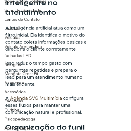
inteligente no 
Sono Boom Colchões
Sono de Qualidade
atendimento
Lentes de Contato
A inteligência artificial atua como um 
Luz Azul
filtro inicial. Ela identifica o motivo do 
Veículos
contato coleta informações básicas e 
Veículo Apreendido
direciona o cliente corretamente.
fachadas LED
Isso reduz o tempo gasto com 
Relógios
perguntas repetidas e prepara o 
Mangata CrossFit
lead para um atendimento humano 
Academia
mais eficiente.
Acessórios
A 
Agência SVG Multimídia
 configura 
Fachadas
esses fluxos para manter uma 
Curitiba
comunicação natural e profissional.
Psicopedagoga
Organização do funil 
Aprendizagem