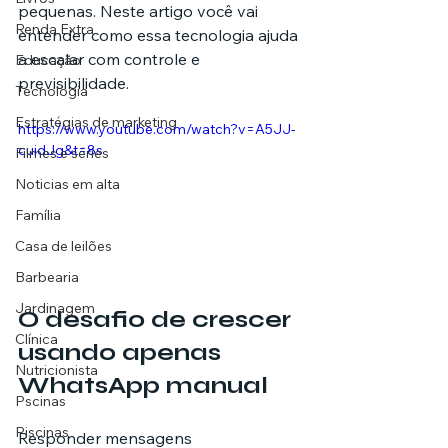
pequenas. Neste artigo você vai 
Renda Extra
entender como essa tecnologia ajuda 
a escalar com controle e 
Educação
previsibilidade.
Tecnologia
Estratégias de marketing
https://www.youtube.com/watch?v=A5JJ-
cuidJg&t=8s
Filmes e séries
Noticias em alta
Família
Casa de leilões
Barbearia
Jardinagem
O desafio de crescer 
Clínica
usando apenas 
Nutricionista
WhatsApp manual
Pscinas
Piscinas
Responder mensagens 