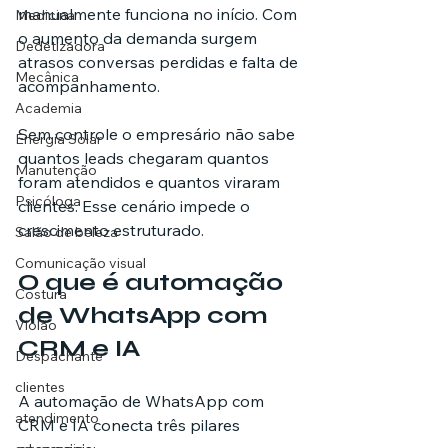
manualmente funciona no início. Com 
Medicina
o aumento da demanda surgem 
Dedetizadora
atrasos conversas perdidas e falta de 
Mecânica
acompanhamento.
Academia
Sem controle o empresário não sabe 
Energia Solar
quantos leads chegaram quantos 
Manutenção
foram atendidos e quantos viraram 
Psicóloga
clientes. Esse cenário impede o 
crescimento estruturado.
Salão de beleza
Comunicação visual
O que é automação 
Costura
de WhatsApp com 
Violão
CRM e IA
Despachante
clientes
A automação de WhatsApp com 
atendimento
CRM e IA conecta três pilares 