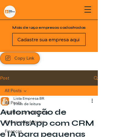
Mais de 1250 empresas cadastradas
Cadastre sua empresa aqui
Copy Link
Post
All Posts
Lista Empresa BR
All Posts
3 min de leitura
Automação de
Agência de marketing
WhatsApp com CRM
Empreendedorismo
Finanças
e IA para pequenas