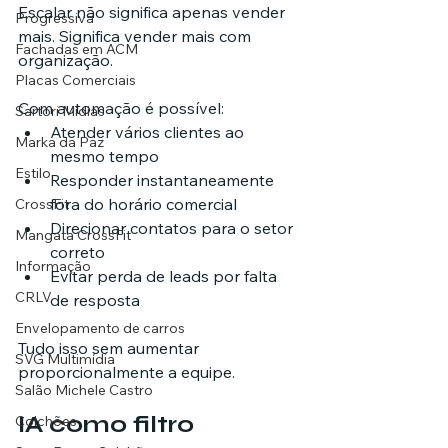
Escalar não significa apenas vender 
Progressiva
mais. Significa vender mais com 
Fachadas em ACM
organização.
Placas Comerciais
Com automação é possível:
Sartori Mídias
Atender vários clientes ao 
Marka da Paz
mesmo tempo
Estilo
Responder instantaneamente 
fora do horário comercial
CrossFit
Direcionar contatos para o setor 
Mangata CrossFit
correto
Informação
Evitar perda de leads por falta 
CRLV
de resposta
Envelopamento de carros
Tudo isso sem aumentar 
SVG Multimídia
proporcionalmente a equipe.
Salão Michele Castro
IA como filtro 
Colchões