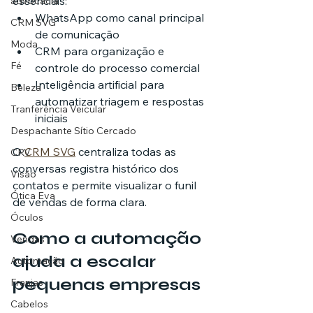
essenciais:
advocacia
WhatsApp como canal principal 
CRM SVG
de comunicação
Moda
CRM para organização e 
Fé
controle do processo comercial
Inteligência artificial para 
Beleza
automatizar triagem e respostas 
Tranferência Veicular
iniciais
Despachante Sítio Cercado
O 
CRM SVG
 centraliza todas as 
CRV
conversas registra histórico dos 
Visão
contatos e permite visualizar o funil 
Ótica Eva
de vendas de forma clara.
Óculos
Como a automação 
Vendas
ajuda a escalar 
Automação
pequenas empresas
Franjas
Cabelos