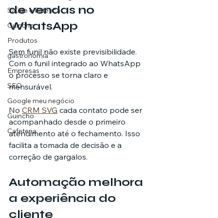
de vendas no 
Saúde e Estética
WhatsApp
Guincho
Produtos
Sem funil não existe previsibilidade. 
gastronomia
Com o funil integrado ao WhatsApp 
Empresas
o processo se torna claro e 
SEO
mensurável.
Google meu negócio
No 
CRM SVG
 cada contato pode ser 
Guincho
acompanhado desde o primeiro 
Cafeteria
atendimento até o fechamento. Isso 
facilita a tomada de decisão e a 
correção de gargalos.
Automação melhora 
a experiência do 
cliente