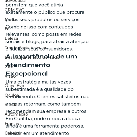
advocacia
permitem que você atinja 
CRM SVG
exatamente o público que procura 
pelos seus produtos ou serviços. 
Moda
Combine isso com conteúdos 
Fé
relevantes, como posts em redes 
Beleza
sociais e blogs, para atrair a atenção 
Tranferência Veicular
e fidelizar seus consumidores.
A Importância de um 
Despachante Sítio Cercado
Atendimento 
CRV
Excepcional
Visão
Uma estratégia muitas vezes 
Ótica Eva
subestimada é a qualidade do 
Óculos
atendimento. Clientes satisfeitos não 
apenas retornam, como também 
Vendas
recomendam sua empresa a outros. 
Automação
Em Curitiba, onde o boca a boca 
Franjas
ainda é uma ferramenta poderosa, 
investir em um atendimento 
Cabelos