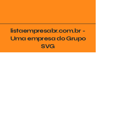
listaempresabr.com.br -
Uma empresa do Grupo
SVG
Seja Encontrado no
Google
Coloque sua empresa no radar de
quem realmente procura por seus
serviços na sua cidade!