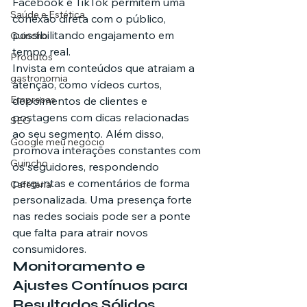
Facebook e TikTok permitem uma 
Saúde e Estética
conexão direta com o público, 
possibilitando engajamento em 
Guincho
tempo real.
Produtos
Invista em conteúdos que atraiam a 
gastronomia
atenção, como vídeos curtos, 
Empresas
depoimentos de clientes e 
postagens com dicas relacionadas 
SEO
ao seu segmento. Além disso, 
Google meu negócio
promova interações constantes com 
Guincho
os seguidores, respondendo 
perguntas e comentários de forma 
Cafeteria
personalizada. Uma presença forte 
nas redes sociais pode ser a ponte 
que falta para atrair novos 
consumidores.
Monitoramento e 
Ajustes Contínuos para 
Resultados Sólidos