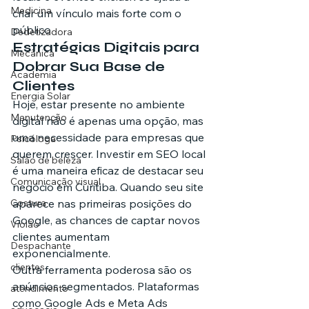
Medicina
criar um vínculo mais forte com o 
público.
Dedetizadora
Estratégias Digitais para 
Mecânica
Dobrar Sua Base de 
Academia
Clientes
Energia Solar
Hoje, estar presente no ambiente 
Manutenção
digital não é apenas uma opção, mas 
uma necessidade para empresas que 
Psicóloga
querem crescer. Investir em SEO local 
Salão de beleza
é uma maneira eficaz de destacar seu 
Comunicação visual
negócio em Curitiba. Quando seu site 
Costura
aparece nas primeiras posições do 
Google, as chances de captar novos 
Violão
clientes aumentam 
Despachante
exponencialmente.
clientes
Outra ferramenta poderosa são os 
anúncios segmentados. Plataformas 
atendimento
como Google Ads e Meta Ads 