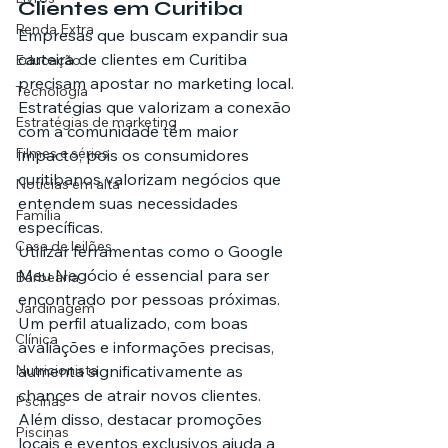
Clientes em Curitiba
Renda Extra
Empresas que buscam expandir sua 
carteira de clientes em Curitiba 
Educação
precisam apostar no marketing local. 
Tecnologia
Estratégias que valorizam a conexão 
Estratégias de marketing
com a comunidade têm maior 
Filmes e séries
impacto, pois os consumidores 
curitibanos valorizam negócios que 
Noticias em alta
entendem suas necessidades 
Família
específicas.
Casa de leilões
Utilizar ferramentas como o Google 
Meu Negócio é essencial para ser 
Barbearia
encontrado por pessoas próximas. 
Jardinagem
Um perfil atualizado, com boas 
Clínica
avaliações e informações precisas, 
Nutricionista
aumenta significativamente as 
chances de atrair novos clientes. 
Pscinas
Além disso, destacar promoções 
Piscinas
locais e eventos exclusivos ajuda a 