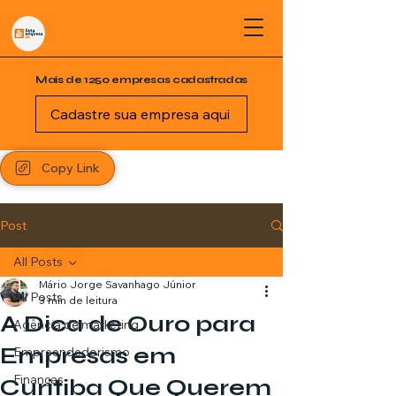
Mais de 1250 empresas cadastradas
Cadastre sua empresa aqui
Copy Link
Post
All Posts
Mário Jorge Savanhago Júnior
All Posts
3 min de leitura
A Dica de Ouro para
Agência de marketing
Empresas em
Empreendedorismo
Finanças
Curitiba Que Querem