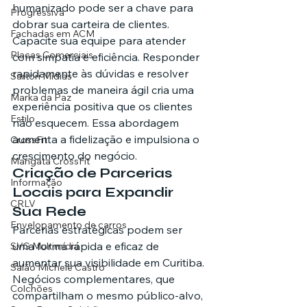
humanizado pode ser a chave para 
Progressiva
dobrar sua carteira de clientes.
Fachadas em ACM
Capacite sua equipe para atender 
Placas Comerciais
com simpatia e eficiência. Responder 
rapidamente às dúvidas e resolver 
Sartori Mídias
problemas de maneira ágil cria uma 
Marka da Paz
experiência positiva que os clientes 
Estilo
não esquecem. Essa abordagem 
aumenta a fidelização e impulsiona o 
CrossFit
crescimento do negócio.
Mangata CrossFit
Criação de Parcerias 
Informação
Locais para Expandir 
CRLV
Sua Rede
Envelopamento de carros
Parcerias estratégicas podem ser 
uma forma rápida e eficaz de 
SVG Multimídia
aumentar sua visibilidade em Curitiba. 
Salão Michele Castro
Negócios complementares, que 
Colchões
compartilham o mesmo público-alvo, 