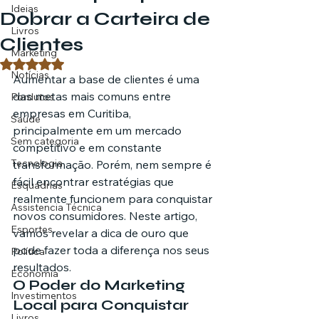
Ideias
Dobrar a Carteira de
Livros
Clientes
Marketing
Avaliado com NaN de 5 estrelas.
Notícias
Aumentar a base de clientes é uma 
das metas mais comuns entre 
Pordutos
empresas em Curitiba, 
Saúde
principalmente em um mercado 
Sem categoria
competitivo e em constante 
Tecnologia
transformação. Porém, nem sempre é 
fácil encontrar estratégias que 
Esquadrias
realmente funcionem para conquistar 
Assistencia Técnica
novos consumidores. Neste artigo, 
Esportes
vamos revelar a dica de ouro que 
pode fazer toda a diferença nos seus 
Política
resultados.
Economia
O Poder do Marketing 
Investimentos
Local para Conquistar 
Livros