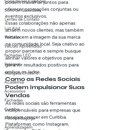
Sono Boom Colchões
podem trabalhar juntos para 
oferecer promoções conjuntas ou 
Sono de Qualidade
eventos exclusivos.
Lentes de Contato
Essas colaborações não apenas 
Luz Azul
atraem novos clientes, mas também 
fortalecem a imagem da sua marca 
Veículos
na comunidade local. Seja criativo ao 
Veículo Apreendido
propor parcerias e sempre busque 
fachadas LED
alinhar valores e objetivos para 
Relógios
garantir resultados positivos para 
ambos os lados.
Mangata CrossFit
Como as Redes Sociais 
Academia
Podem Impulsionar Suas 
Acessórios
Vendas
Fachadas
As redes sociais são ferramentas 
Curitiba
indispensáveis para empresas que 
desejam crescer em Curitiba. 
Psicopedagoga
Plataformas como Instagram, 
Aprendizagem