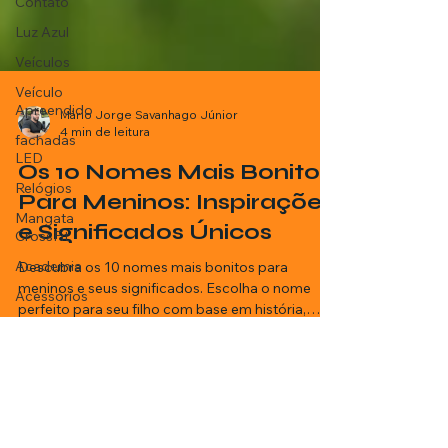
Contato
Luz Azul
Veículos
Veículo
Apreendido
fachadas
LED
Mário Jorge Savanhago Júnior
4 min de leitura
Relógios
Os 10 Nomes Mais Bonitos
Mangata
CrossFit
Para Meninos: Inspirações
Academia
e Significados Únicos
Acessórios
Descubra os 10 nomes mais bonitos para
Fachadas
meninos e seus significados. Escolha o nome
perfeito para seu filho com base em história,
Curitiba
tradição...
Psicopedagoga
Aprendizagem
Saúde e