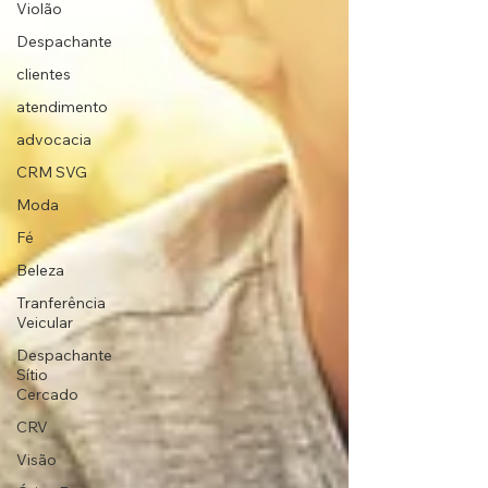
Violão
Despachante
clientes
atendimento
advocacia
CRM SVG
Moda
Fé
Beleza
Tranferência
Veicular
Despachante
Sítio
Cercado
CRV
Visão