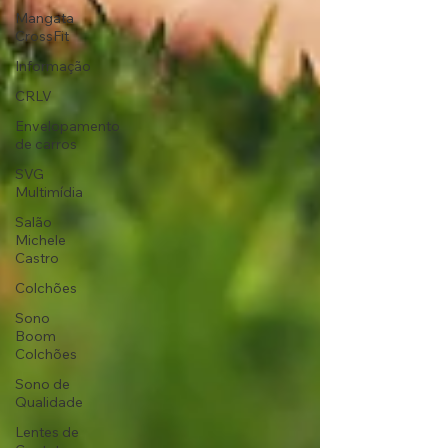
Mangata
CrossFit
Informação
CRLV
Envelopamento
de carros
SVG
Multimídia
Salão
Michele
Castro
Colchões
Sono
Boom
Colchões
Sono de
Qualidade
Lentes de