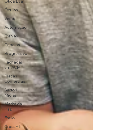
Ótica Eva
Óculos
Vendas
Automação
Franjas
Cabelos
Progressiva
Fachadas
em ACM
Placas
Comerciais
Sartori
Mídias
Marka da
Paz
Estilo
CrossFit