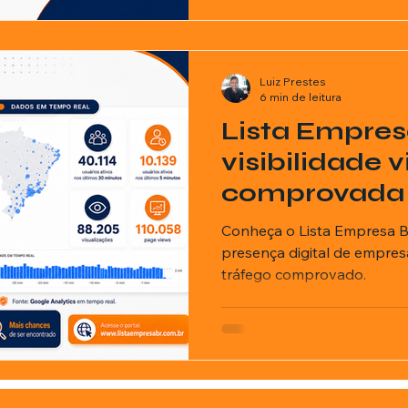
Luiz Prestes
6 min de leitura
Lista Empres
visibilidade v
comprovada
empresas em 
Conheça o Lista Empresa BR
presença digital de empres
tráfego comprovado.