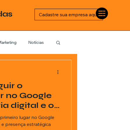
das
Cadastre sua empresa aqui
arketing
Notícias
Esportes
uir o
logia
ar no Google
a digital e o
Barbearia
sa BR
primeiro lugar no Google
l e presença estratégica