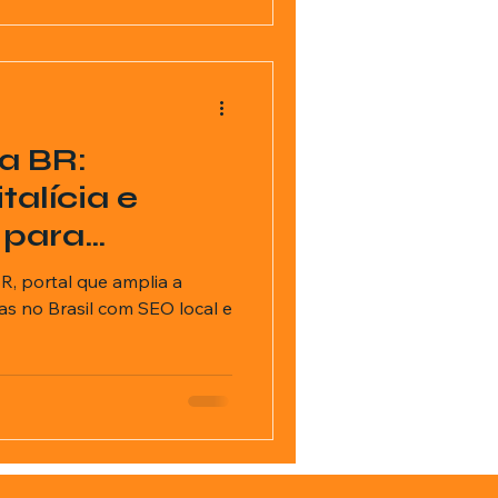
a BR:
italícia e
 para
todo o Brasil
, portal que amplia a
as no Brasil com SEO local e