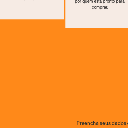
por quem está pronto para
comprar.
Preencha seus dados 