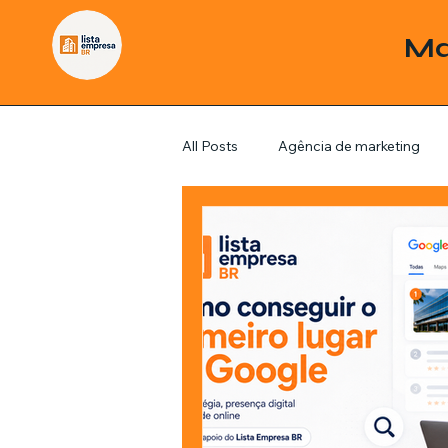
Ma
All Posts
Agência de marketing
Pordutos
Saúde
Sem c
Política
Economia
Inve
Estratégias de marketing
Fil