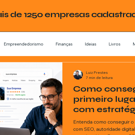
is de 1250 empresas cadastra
Empreendedorismo
Finanças
Ideias
Livros
M
ategoria
Tecnologia
Esquadrias
Assistencia Técnica
Luiz Prestes
7 min de leitura
Como conseg
stimentos
Livros
Renda Extra
Educação
Tecno
primeiro lug
com estratégi
mes e séries
Noticias em alta
Família
Casa de leilões
Lista Empre
Entenda como conseguir o 
com SEO, autoridade digita