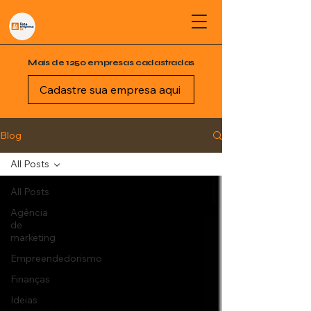
Mais de 1250 empresas cadastradas
Cadastre sua empresa aqui
Blog
All Posts
All Posts
Agência
de
marketing
Empreendedorismo
Finanças
Ideias