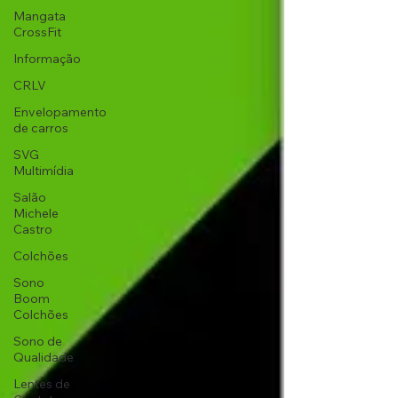
Mangata
CrossFit
Informação
CRLV
Envelopamento
de carros
SVG
Multimídia
Salão
Michele
Castro
Colchões
Sono
Boom
Colchões
Sono de
Qualidade
Lentes de