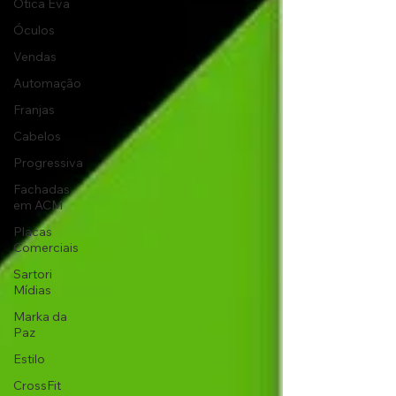
Ótica Eva
Óculos
Vendas
Automação
Franjas
Cabelos
Progressiva
Fachadas
em ACM
Placas
Comerciais
Sartori
Mídias
Marka da
Paz
Estilo
CrossFit