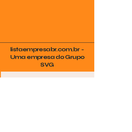
listaempresabr.com.br -
Uma empresa do Grupo
SVG
Seja Encontrado no
Google
Coloque sua empresa no radar de
quem realmente procura por seus
serviços na sua cidade!