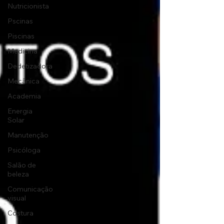
Nutricionista
Pscinas
Piscinas
Medicina
Dedetizadora
Mecânica
Academia
Energia
Solar
Manutenção
Psicóloga
Salão de
beleza
Comunicação
visual
Costura