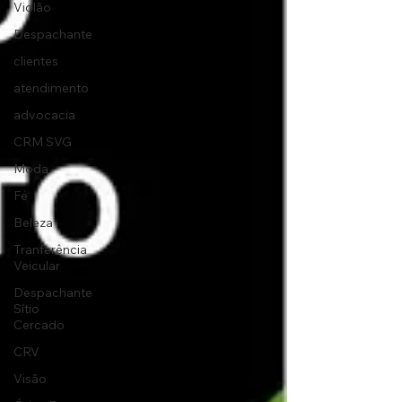
Violão
Despachante
clientes
atendimento
advocacia
CRM SVG
Moda
Fé
Beleza
Tranferência
Veicular
Despachante
Sítio
Cercado
CRV
Visão