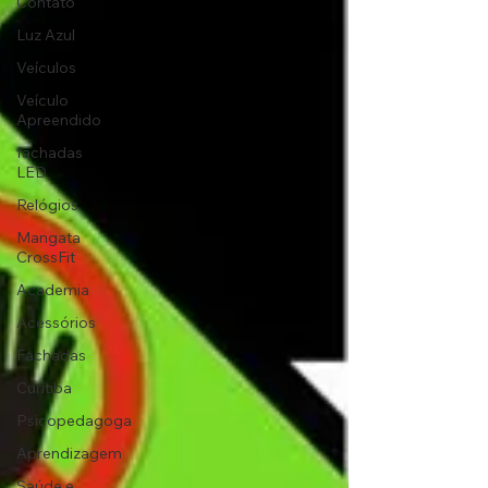
Contato
Luz Azul
Veículos
Veículo
Apreendido
fachadas
LED
Relógios
Mangata
CrossFit
Academia
Acessórios
Fachadas
Curitiba
Psicopedagoga
Aprendizagem
Saúde e