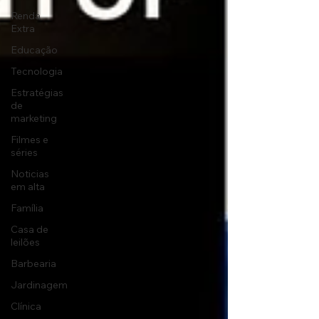
Renda
Extra
Educação
Tecnologia
Estratégias
de
marketing
Filmes e
séries
Noticias
em alta
Família
Casa de
leilões
Barbearia
Jardinagem
Clínica