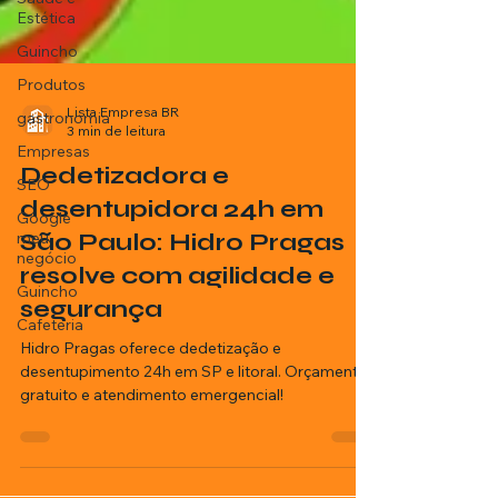
Estética
Guincho
Produtos
gastronomia
Empresas
Lista Empresa BR
3 min de leitura
SEO
Dedetizadora e
Google
meu
desentupidora 24h em
negócio
São Paulo: Hidro Pragas
Guincho
resolve com agilidade e
Cafeteria
segurança
Hidro Pragas oferece dedetização e
desentupimento 24h em SP e litoral. Orçamento
gratuito e atendimento emergencial!