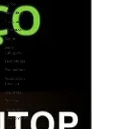
Livros
Marketing
Notícias
Pordutos
Saúde
Sem
categoria
Tecnologia
Esquadrias
Assistencia
Técnica
Esportes
Política
Economia
Investimentos
Livros