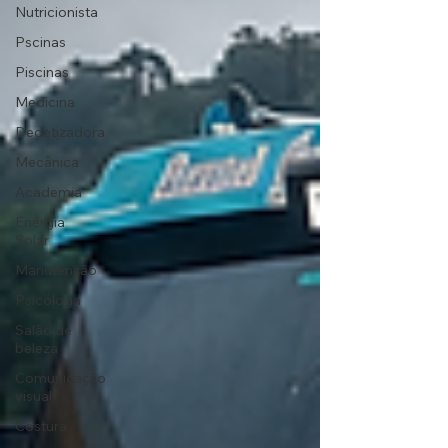
Nutricionista
Pscinas
Piscinas
Medicina
Dedetizadora
Mecânica
Academia
Energia
Solar
Manutenção
Psicóloga
Salão de
beleza
Comunicação
visual
Costura