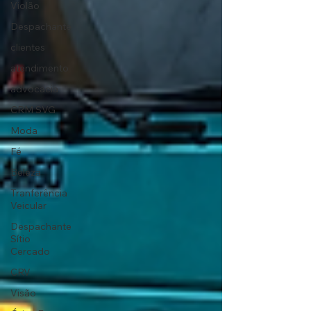
Violão
Despachante
clientes
atendimento
advocacia
CRM SVG
Moda
Fé
Beleza
Tranferência
Veicular
Despachante
Sítio
Cercado
CRV
Visão