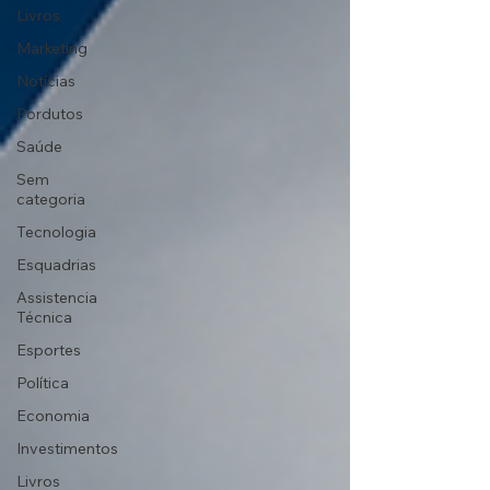
Livros
Marketing
Notícias
Pordutos
Saúde
Sem
categoria
Tecnologia
Esquadrias
Assistencia
Técnica
Esportes
Política
Economia
Investimentos
Livros