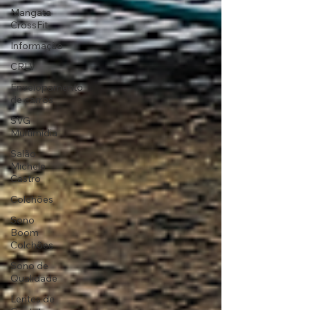
Mangata
CrossFit
Informação
CRLV
Envelopamento
de carros
SVG
Multimídia
Salão
Michele
Castro
Colchões
Sono
Boom
Colchões
Sono de
Qualidade
Lentes de