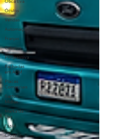
Ótica Eva
Óculos
Vendas
Automação
Franjas
Cabelos
Progressiva
Fachadas
em ACM
Placas
Comerciais
Sartori
Mídias
Marka da
Paz
Estilo
CrossFit