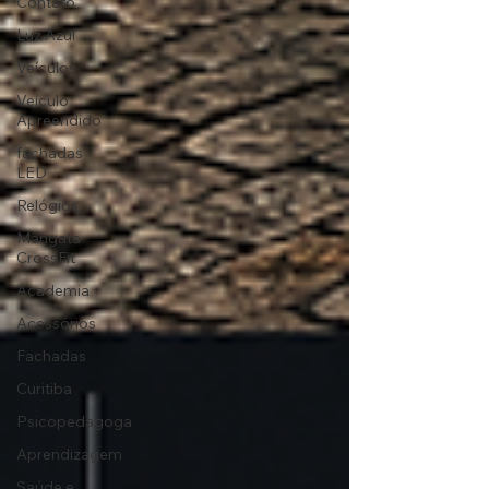
Contato
Luz Azul
Veículos
Veículo
Apreendido
fachadas
LED
Relógios
Mangata
CrossFit
Academia
Acessórios
Fachadas
Curitiba
Psicopedagoga
Aprendizagem
Saúde e