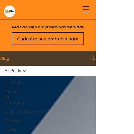
Mais de 1250 empresas cadastradas
Cadastre sua empresa aqui
Blog
All Posts
All Posts
Agência
de
marketing
Empreendedorismo
Finanças
Ideias