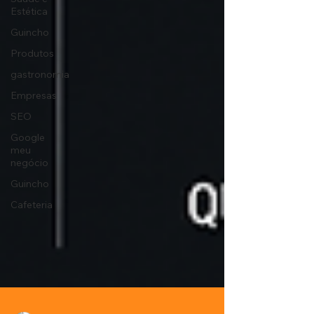
Estética
Guincho
Produtos
gastronomia
Empresas
SEO
Google
meu
negócio
Guincho
Cafeteria