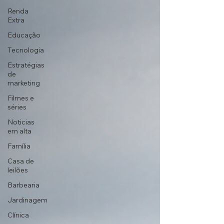
Renda
Extra
Educação
Tecnologia
Estratégias
de
marketing
Filmes e
séries
Noticias
em alta
Família
Casa de
leilões
Barbearia
Jardinagem
Clínica