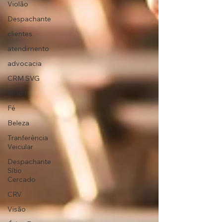
Violão
Despachante
clientes
atendimento
advocacia
CRM SVG
Moda
Fé
Beleza
Tranferência
Veicular
Despachante
Sítio
Cercado
CRV
Visão