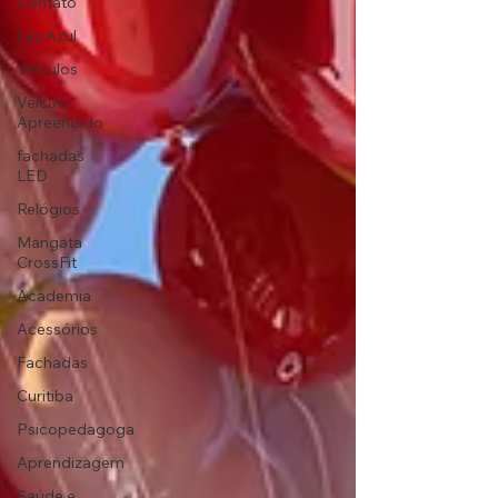
Contato
Luz Azul
Veículos
Veículo
Apreendido
fachadas
LED
Relógios
Mangata
CrossFit
Academia
Acessórios
Fachadas
Curitiba
Psicopedagoga
Aprendizagem
Saúde e