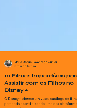
Mário Jorge Savanhago Júnior
3 min de leitura
10 Filmes Imperdíveis para
Assistir com os Filhos no