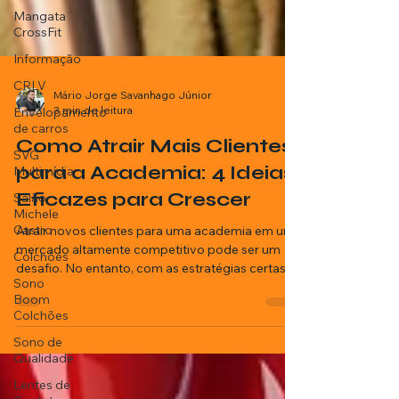
Mangata
CrossFit
Informação
CRLV
Envelopamento
de carros
Mário Jorge Savanhago Júnior
3 min de leitura
SVG
Multimídia
Como Atrair Mais Clientes
Salão
para a Academia: 4 Ideias
Michele
Castro
Eficazes para Crescer
Colchões
Atrair novos clientes para uma academia em um
Sono
mercado altamente competitivo pode ser um
Boom
desafio. No entanto, com as estratégias certas,
Colchões
é...
Sono de
Qualidade
Lentes de