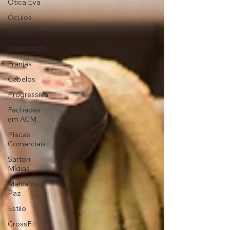
Ótica Eva
Óculos
Vendas
Automação
Franjas
Cabelos
Progressiva
Fachadas
em ACM
Placas
Comerciais
Sartori
Mídias
Marka da
Paz
Estilo
CrossFit