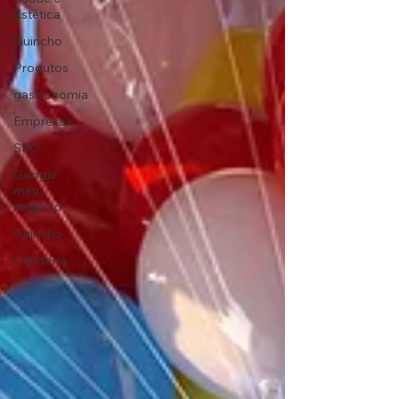
Estética
Guincho
Produtos
gastronomia
Empresas
SEO
Google
meu
negócio
Guincho
Cafeteria