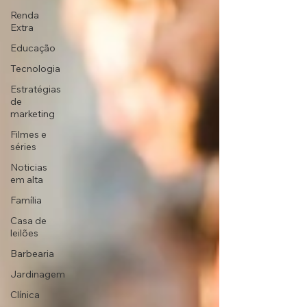
Renda
Extra
Educação
Tecnologia
Estratégias
de
marketing
Filmes e
séries
Noticias
em alta
Família
Casa de
leilões
Barbearia
Jardinagem
Clínica