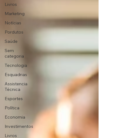
Livros
Marketing
Notícias
Pordutos
Saúde
Sem
categoria
Tecnologia
Esquadrias
Assistencia
Técnica
Esportes
Política
Economia
Investimentos
Livros