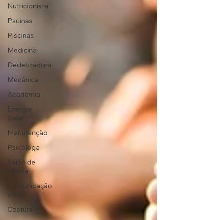
Nutricionista
Pscinas
Piscinas
Medicina
Dedetizadora
Mecânica
Academia
Energia
Solar
Manutenção
Psicóloga
Salão de
beleza
Comunicação
visual
Costura