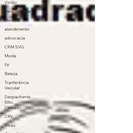
Violão
Despachante
clientes
atendimento
advocacia
CRM SVG
Moda
Fé
Beleza
Tranferência
Veicular
Despachante
Sítio
Cercado
CRV
Visão