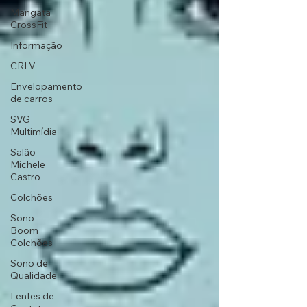
Mangata
CrossFit
Informação
CRLV
Envelopamento
de carros
SVG
Multimídia
Salão
Michele
Castro
Colchões
Sono
Boom
Colchões
Sono de
Qualidade
Lentes de