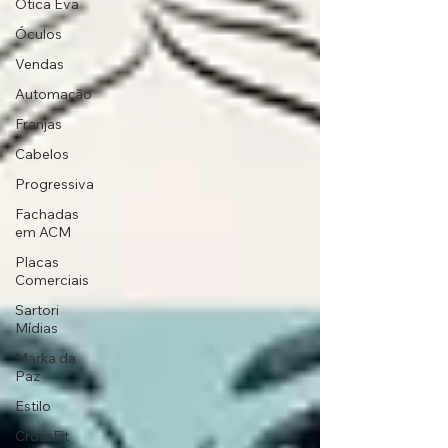
Ótica Eva
Óculos
Vendas
Automação
Franjas
Cabelos
Progressiva
Fachadas
em ACM
Placas
Comerciais
Sartori
Mídias
Marka da
Paz
Estilo
CrossFit