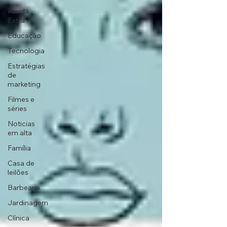
Renda
Extra
Educação
Tecnologia
Estratégias
de
marketing
Filmes e
séries
Noticias
em alta
Família
Casa de
leilões
Barbearia
Jardinagem
Clínica