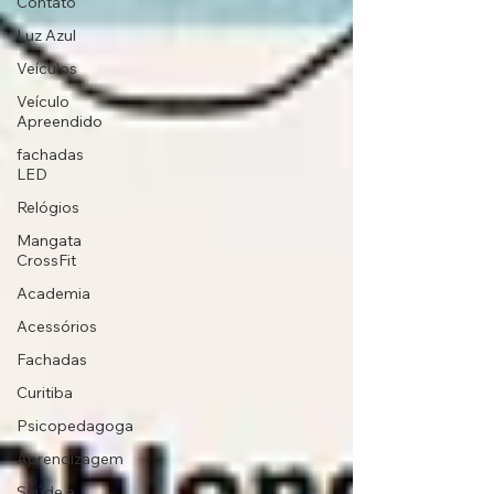
Contato
Luz Azul
Veículos
Veículo
Apreendido
fachadas
LED
Relógios
Mangata
CrossFit
Academia
Acessórios
Fachadas
Curitiba
Psicopedagoga
Aprendizagem
Saúde e