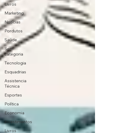
Livros
Marketing
Notícias
Pordutos
Saúde
Sem
categoria
Tecnologia
Esquadrias
Assistencia
Técnica
Esportes
Política
Economia
Investimentos
Livros