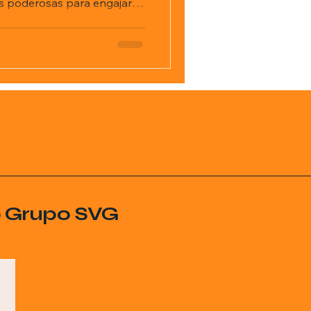
s poderosas para engajar o
e, claro, atrair&hellip;</p>
o Grupo SVG