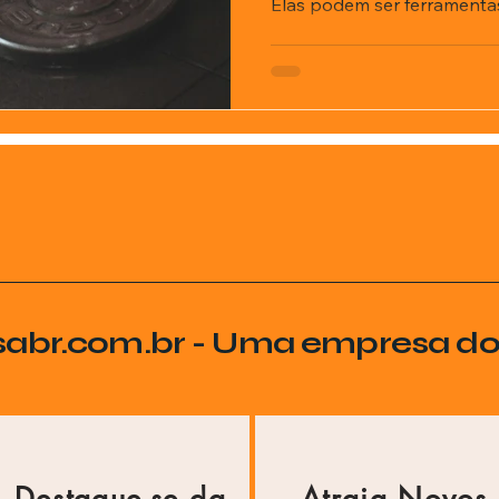
Elas podem ser ferramenta
ricionista
público, motivar seguidores 
sabr.com.br - Uma empresa d
Destaque-se da
Atraia Novos