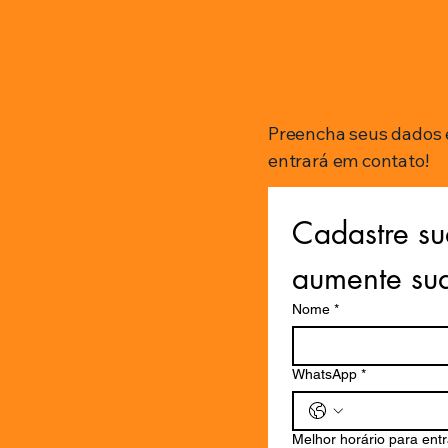
Preencha seus dados 
entrará em contato!
Cadastre su
aumente su
Nome
*
WhatsApp
*
Melhor horário para ent