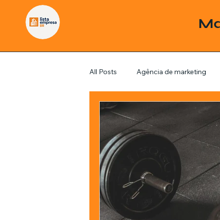
Ma
All Posts
Agência de marketing
Pordutos
Saúde
Sem c
Política
Economia
Inve
Estratégias de marketing
Fil