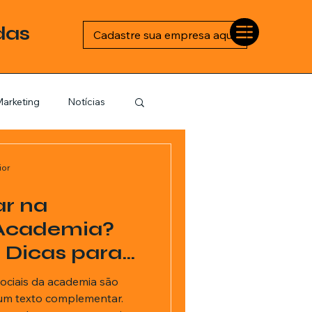
das
Cadastre sua empresa aqui
arketing
Notícias
Esportes
ior
r na
logia
Academia?
e Dicas para
Barbearia
Engajamento
ociais da academia são
ciais
um texto complementar.