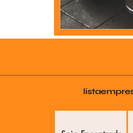
Jardinagem
Clínica
Nut
listaempre