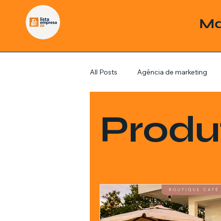
Ma
All Posts
Agência de marketing
Pordutos
Saúde
Sem c
Produ
Política
Economia
Inve
Estratégias de marketing
Fil