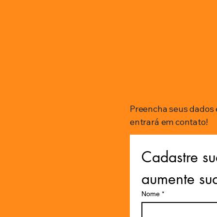
Preencha seus dados 
entrará em contato!
Cadastre su
aumente su
Nome
*