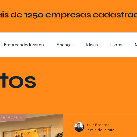
is de 1250 empresas cadastra
Empreendedorismo
Finanças
Ideias
Livros
M
ategoria
Tecnologia
Esquadrias
Assistencia Técnica
tos
stimentos
Livros
Renda Extra
Educação
Tecno
mes e séries
Noticias em alta
Família
Casa de leilões
Luiz Prestes
7 min de leitura