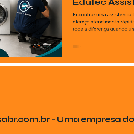
Edutec Assis
Técnica
Encontrar uma assistência 
ofereça atendimento rápido,
toda a diferença quando um
para a rotina apresenta pro
frigobar, máquina de lavar 
equipamentos usados diaria
pode gerar transtornos para
apartamentos, casas de ve
locais. A Edutec Assistênci
Grande - SP com f
sabr.com.br - Uma empresa d