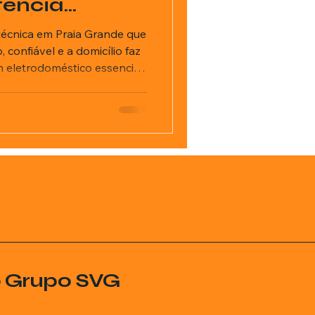
tência
técnica em Praia Grande que
 confiável e a domicílio faz
 eletrodoméstico essencial
blema. Geladeira, freezer,
e lava e seca são
mente, e qualquer falha
 famílias, comércios,
raneio e estabelecimentos
a Técnica atua em Praia
o Grupo SVG