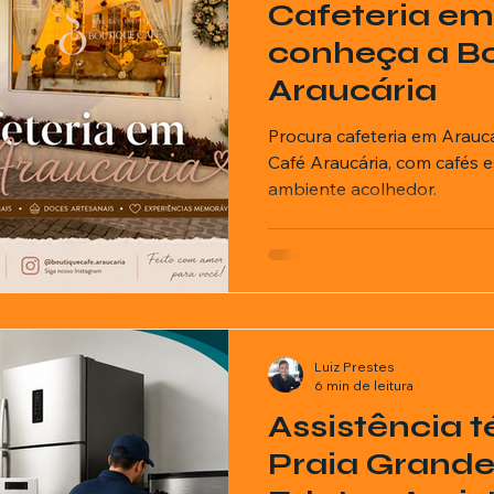
Cafeteria em
ricionista
conheça a B
Araucária
Procura cafeteria em Arauc
Café Araucária, com cafés e
ambiente acolhedor.
Luiz Prestes
6 min de leitura
Assistência 
Praia Grande