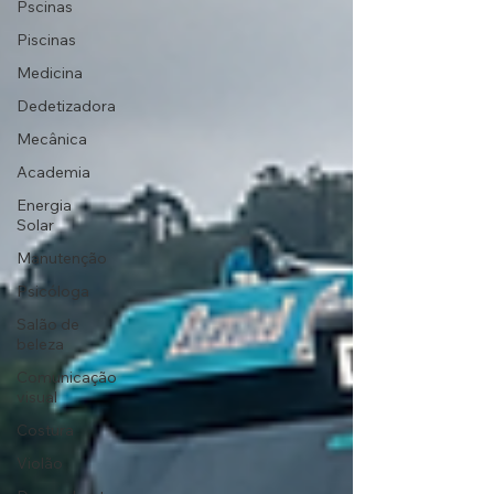
Pscinas
Piscinas
Medicina
Dedetizadora
Mecânica
Academia
Energia
Solar
Manutenção
Psicóloga
Salão de
beleza
Comunicação
visual
Costura
Violão