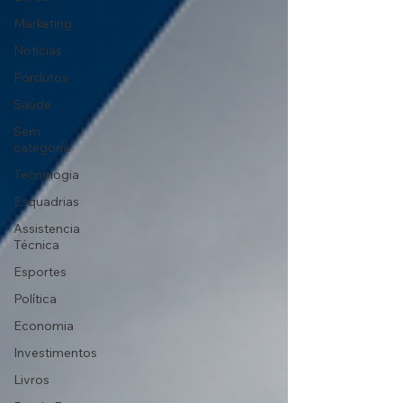
Marketing
Notícias
Pordutos
Saúde
Sem
categoria
Tecnologia
Esquadrias
Assistencia
Técnica
Esportes
Política
Economia
Investimentos
Livros