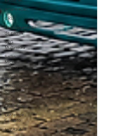
CrossFit
Informação
CRLV
Envelopamento
de carros
SVG
Multimídia
Salão
Michele
Castro
Colchões
Sono Boom
Colchões
Sono de
Qualidade
Lentes de
Contato
Luz Azul