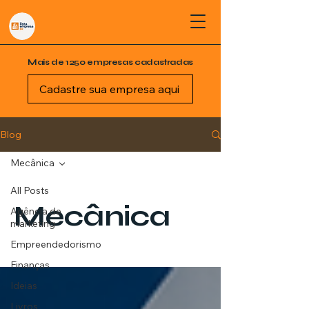
Mais de 1250 empresas cadastradas
Cadastre sua empresa aqui
Blog
Mecânica
All Posts
Mecânica
Agência de
marketing
Empreendedorismo
Finanças
Ideias
Livros