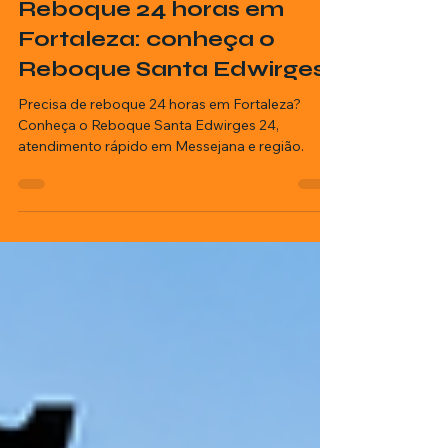
Luiz Prestes
5 min de leitura
Reboque 24 horas em
Fortaleza: conheça o
Reboque Santa Edwirges
Precisa de reboque 24 horas em Fortaleza?
Conheça o Reboque Santa Edwirges 24,
atendimento rápido em Messejana e região.