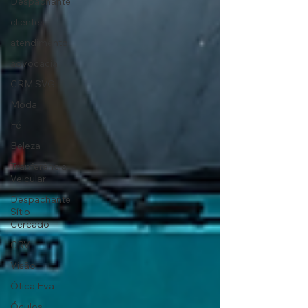
Despachante
clientes
atendimento
advocacia
CRM SVG
Moda
Fé
Beleza
Tranferência
Veicular
Despachante
Sítio
Cercado
CRV
Visão
Ótica Eva
Óculos