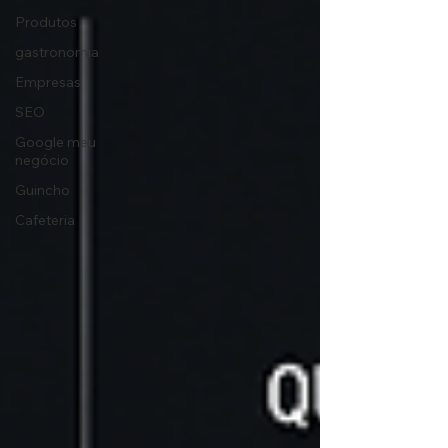
Produtos
gastronomia
Empresas
SEO
Google meu
negócio
Guincho
Cafeteria