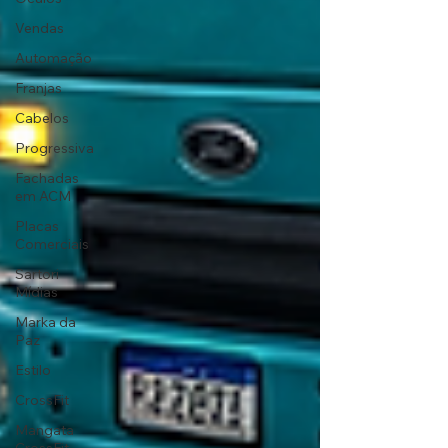
Vendas
Automação
Franjas
Cabelos
Progressiva
Fachadas
em ACM
Placas
Comerciais
Sartori
Mídias
Marka da
Paz
Estilo
CrossFit
Mangata