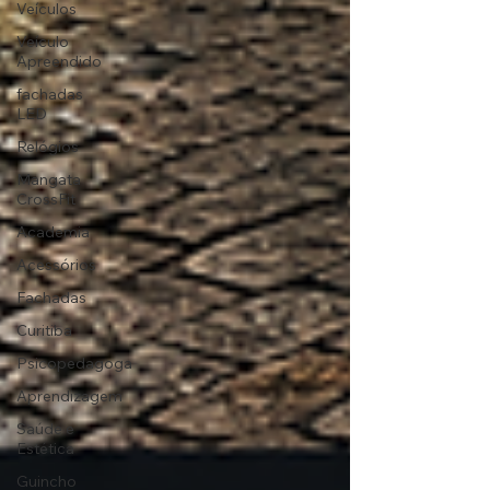
Veículos
Veículo
Apreendido
fachadas
LED
Relógios
Mangata
CrossFit
Academia
Acessórios
Fachadas
Curitiba
Psicopedagoga
Aprendizagem
Saúde e
Estética
Guincho