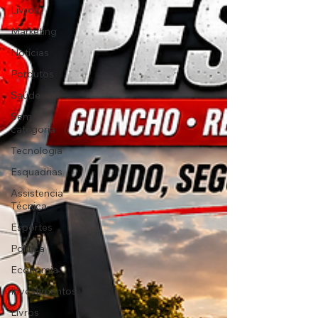
Livros
Marketing
Notícias
Pordutos
Saúde
Sem
categoria
Tecnologia
Esquadrias
Assistencia
Técnica
Esportes
Política
Economia
Investimentos
Livros