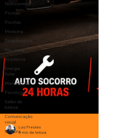
Nutricionista
Pscinas
Piscinas
Medicina
Dedetizadora
Mecânica
Academia
Energia
Solar
Manutenção
Psicóloga
Salão de
beleza
Comunicação
visual
Costura