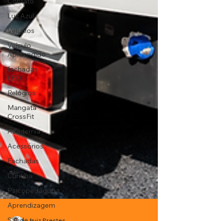
Contato
Luz Azul
Veículos
Veículo
Apreendido
fachadas
LED
Relógios
Mangata
CrossFit
Academia
Acessórios
Fachadas
Curitiba
Psicopedagoga
Aprendizagem
Saúde e