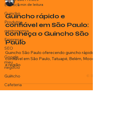
Estética
Guincho
Luiz Prestes
Produtos
5 min de leitura
gastronomia
Guincho rápido e
Empresas
confiável em São Paulo:
SEO
conheça o Guincho São
Google
meu
Paulo
negócio
Guincho São Paulo oferecendo guincho rápido e
Guincho
confiável em São Paulo, Tatuapé, Belém, Mooca
Cafeteria
e região