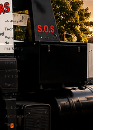
Renda
Extra
Educação
Tecnologia
Estratégias
de
marketing
Filmes e
séries
Noticias
em alta
Família
Casa de
leilões
Barbearia
Jardinagem
Clínica