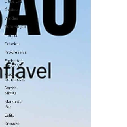
Ótica Eva
Óculos
Vendas
Automação
Franjas
Cabelos
Progressiva
Fachadas
em ACM
Placas
Comerciais
Sartori
Mídias
Marka da
Paz
Estilo
CrossFit