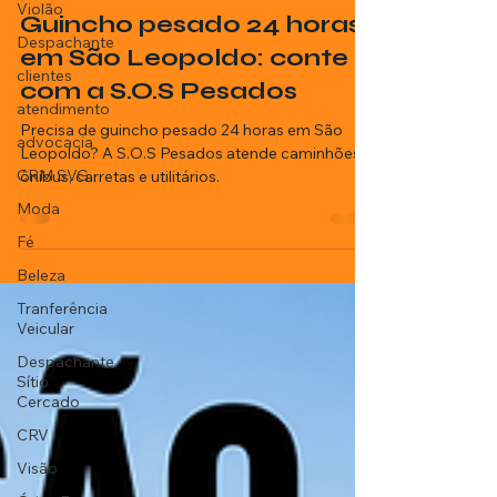
Luiz Prestes
Violão
6 min de leitura
Despachante
Guincho pesado 24 horas
clientes
em São Leopoldo: conte
atendimento
com a S.O.S Pesados
advocacia
Precisa de guincho pesado 24 horas em São
CRM SVG
Leopoldo? A S.O.S Pesados atende caminhões,
Moda
ônibus, carretas e utilitários.
Fé
Beleza
Tranferência
Veicular
Despachante
Sítio
Cercado
CRV
Visão