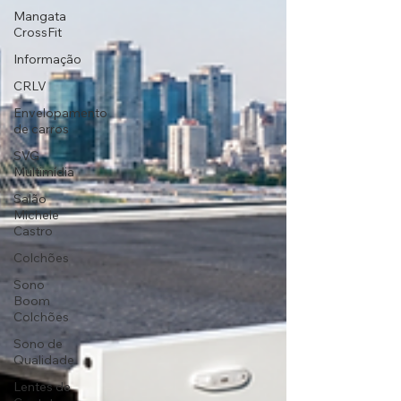
Mangata
CrossFit
Informação
CRLV
Envelopamento
de carros
SVG
Multimídia
Salão
Michele
Castro
Colchões
Sono
Boom
Colchões
Sono de
Qualidade
Lentes de