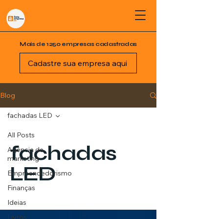
Mais de 1250 empresas cadastradas
Cadastre sua empresa aqui
Blog
fachadas LED
All Posts
fachadas
Agência de
marketing
LED
Empreendedorismo
Finanças
Ideias
Livros