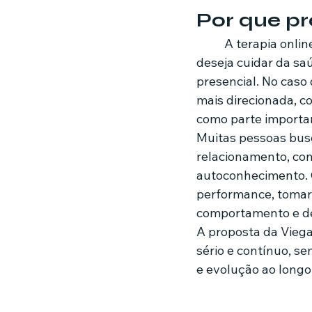
Por que pr
	A terapia online se tornou uma alternativa prática, acessível e eficiente para quem 
deseja cuidar da s
presencial. No caso 
mais direcionada, c
como parte important
Muitas pessoas bus
relacionamento, con
autoconhecimento.
performance, tomar
comportamento e de
A proposta da Viega
sério e contínuo, s
e evolução ao long