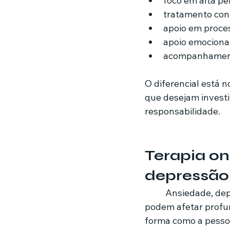
foco em alta p
tratamento con
apoio em proces
apoio emociona
acompanhamento
O diferencial está
que desejam invest
responsabilidade.
Terapia on
depressão
	Ansiedade, depressão, luto e término de relacionamento são experiências que 
podem afetar profun
forma como a pesso