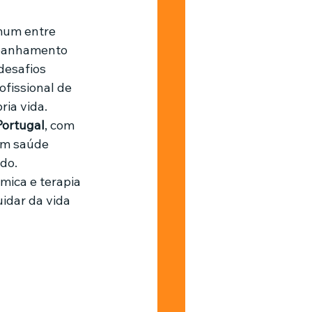
mum entre 
Barbearia
mpanhamento 
desafios 
fissional de 
ia vida.
Portugal
, com 
em saúde 
do.
mica e terapia 
idar da vida 