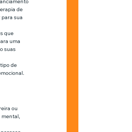
stanciamento 
erapia de 
 para sua 
es que 
para uma 
o suas 
tipo de 
mocional.
 mental, 