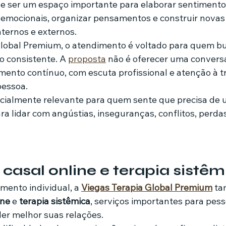
de ser um espaço importante para elaborar sentimentos
emocionais, organizar pensamentos e construir novas
nternos e externos.
Global Premium, o atendimento é voltado para quem b
o consistente. A 
proposta
 não é oferecer uma conversa
to contínuo, com escuta profissional e atenção à tra
pessoa.
cialmente relevante para quem sente que precisa de 
a lidar com angústias, inseguranças, conflitos, perdas
 casal online e terapia sistêm
mento individual, a 
Viegas Terapia Global Premium
 t
ine
 e 
terapia sistêmica
, serviços importantes para pes
r melhor suas relações.