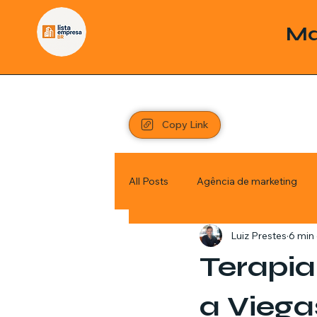
Ma
Copy Link
All Posts
Agência de marketing
Luiz Prestes
6 min 
Pordutos
Saúde
Sem c
Terapia
Política
Economia
Inve
a Viega