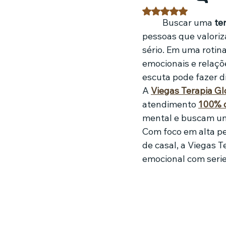
Avaliado com NaN 
	Buscar uma 
te
Estratégias de marketing
Fil
pessoas que valori
sério. Em uma rotin
emocionais e relaçõ
Jardinagem
Clínica
Nut
escuta pode fazer d
A 
Viegas Terapia G
atendimento 
100% 
mental e buscam um
Com foco em alta per
de casal, a Viegas 
emocional com seri