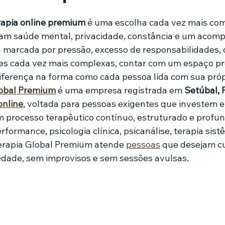
de 5 estrelas.
rapia online premium
 é uma escolha cada vez mais co
mes e séries
Noticias em alta
Família
Casa de leilões
zam saúde mental, privacidade, constância e um aco
a marcada por pressão, excesso de responsabilidades, 
es cada vez mais complexas, contar com um espaço pro
ricionista
iferença na forma como cada pessoa lida com sua própr
lobal Premium
 é uma empresa registrada em 
Setúbal, 
online
, voltada para pessoas exigentes que investem 
 processo terapêutico contínuo, estruturado e profun
formance, psicologia clínica, psicanálise, terapia sistê
Terapia Global Premium atende 
pessoas
 que desejam cu
edade, sem improvisos e sem sessões avulsas.