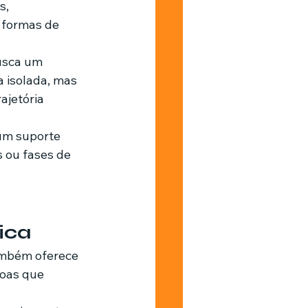
, 
 formas de 
usca um 
 isolada, mas 
jetória 
um suporte 
 ou fases de 
ica
ambém oferece 
soas que 