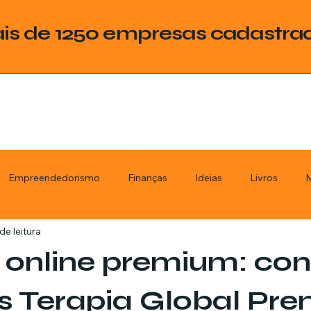
is de 1250 empresas cadastra
Empreendedorismo
Finanças
Ideias
Livros
M
de leitura
ategoria
Tecnologia
Esquadrias
Assistencia Técnica
 online premium: co
stimentos
Livros
Renda Extra
Educação
Tecno
s Terapia Global Pr