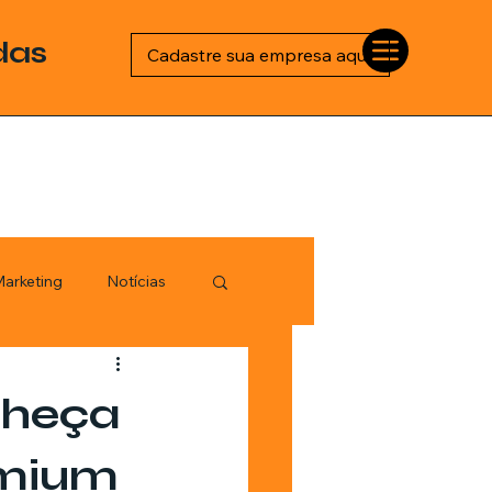
das
Cadastre sua empresa aqui
arketing
Notícias
Esportes
nheça
logia
emium