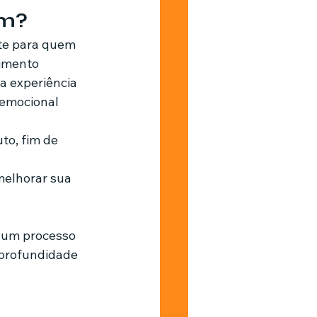
um?
imento 
a experiência 
 emocional 
o, fim de 
elhorar sua 
 um processo 
 profundidade 