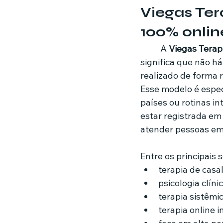
Viegas Te
100% onlin
	A 
Viegas Terap
significa que não h
realizado de forma r
Esse modelo é espec
países ou rotinas i
estar registrada em
atender pessoas em 
Entre os principais 
terapia de casal
psicologia clín
terapia sistêmic
terapia online i