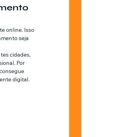
imento 
 online. Isso 
amento seja 
tes cidades, 
onal. Por 
 consegue 
nte digital.