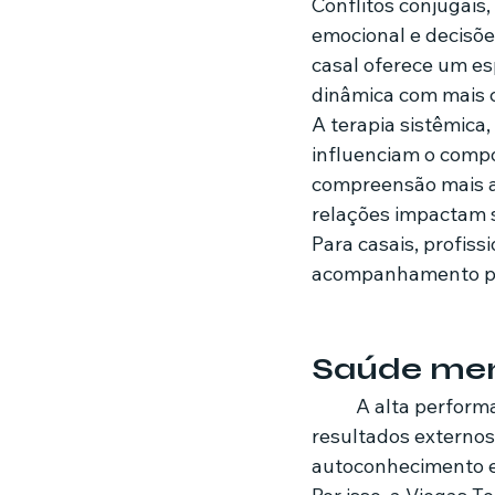
Conflitos conjugais
emocional e decisõe
casal oferece um es
dinâmica com mais c
A terapia sistêmica,
influenciam o comp
compreensão mais am
relações impactam 
Para casais, profiss
acompanhamento pod
Saúde men
	A alta performance não está relacionada apenas a produtividade, carreira ou 
resultados externos
autoconhecimento e