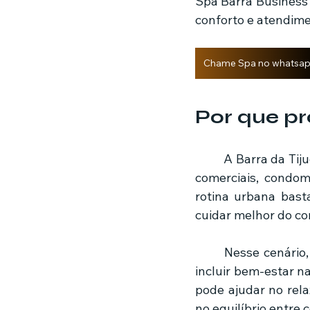
Spa Barra Business 
conforto e atendime
Chame Spa no whatsa
Por que pr
	A Barra da Tijuca é uma das regiões mais dinâmicas do Rio de Janeiro. Com centros 
comerciais, condom
rotina urbana bast
cuidar melhor do co
	Nesse cenário
incluir bem-estar n
pode ajudar no rel
no equilíbrio entre 