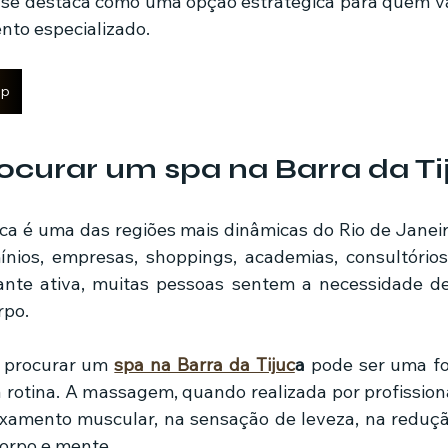
se destaca como uma opção estratégica para quem val
nto especializado.
pp
ocurar um spa na Barra da Ti
ínios, empresas, shoppings, academias, consultórios
ante ativa, muitas pessoas sentem a necessidade de
rpo.
, procurar um 
spa na Barra da Tijuc
a
 pode ser uma fo
a rotina. A massagem, quando realizada por profissiona
axamento muscular, na sensação de leveza, na reduçã
corpo e mente.