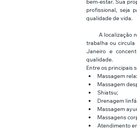
bem-estar. Sua pro
profissional, seja 
qualidade de vida.
	A localização n
trabalha ou circula
Janeiro e concent
qualidade.
Entre os principais 
Massagem rela
Massagem desp
Shiatsu;
Drenagem linfát
Massagem ayur
Massagens corp
Atendimento e