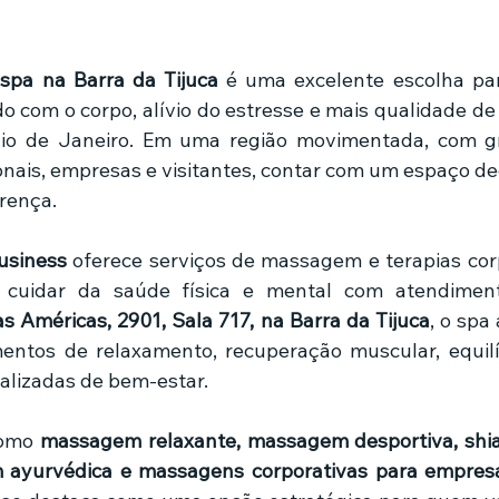
de 5 estrelas.
mes e séries
Noticias em alta
Família
Casa de leilões
 
spa na Barra da Tijuca
 é uma excelente escolha pa
o com o corpo, alívio do estresse e mais qualidade de 
Rio de Janeiro. Em uma região movimentada, com gr
ricionista
onais, empresas e visitantes, contar com um espaço d
erença.
usiness
 oferece serviços de massagem e terapias corp
cuidar da saúde física e mental com atendimento 
as Américas, 2901, Sala 717, na Barra da Tijuca
, o spa
tos de relaxamento, recuperação muscular, equilíbr
alizadas de bem-estar.
omo 
massagem relaxante, massagem desportiva, shia
m ayurvédica e massagens corporativas para empres