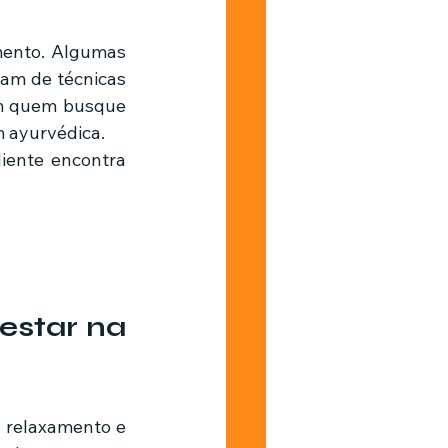
am de técnicas 
m quem busque 
m ayurvédica.
iente encontra 
star na 
 relaxamento e 