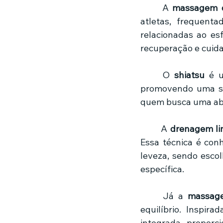
	A 
massagem d
atletas, frequent
relacionadas ao es
recuperação e cuid
	O 
shiatsu
 é u
promovendo uma sen
quem busca uma abo
	A 
drenagem lin
Essa técnica é conh
leveza, sendo esco
específica.
	Já a 
massage
equilíbrio. Inspir
integrada, proporc