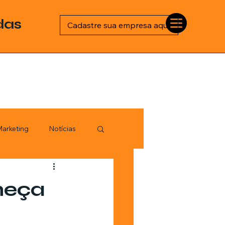
das
Cadastre sua empresa aqui
arketing
Notícias
Esportes
heça
logia