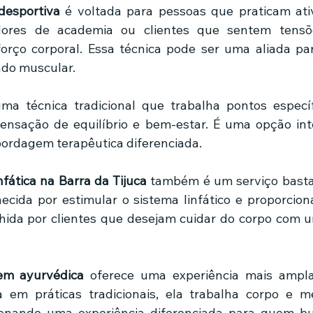
esportiva
 é voltada para pessoas que praticam ativi
adores de academia ou clientes que sentem tensõ
forço corporal. Essa técnica pode ser uma aliada p
ado muscular.
ma técnica tradicional que trabalha pontos específ
sação de equilíbrio e bem-estar. É uma opção inte
rdagem terapêutica diferenciada.
fática na Barra da Tijuca
 também é um serviço basta
ecida por estimular o sistema linfático e proporcion
lhida por clientes que desejam cuidar do corpo com
m ayurvédica
 oferece uma experiência mais ampla
ada em práticas tradicionais, ela trabalha corpo e 
ionando uma experiência diferenciada para quem bu