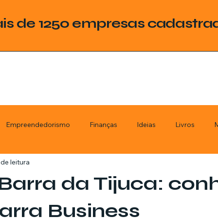
is de 1250 empresas cadastra
Empreendedorismo
Finanças
Ideias
Livros
M
de leitura
ategoria
Tecnologia
Esquadrias
Assistencia Técnica
Barra da Tijuca: con
stimentos
Livros
Renda Extra
Educação
Tecno
arra Business