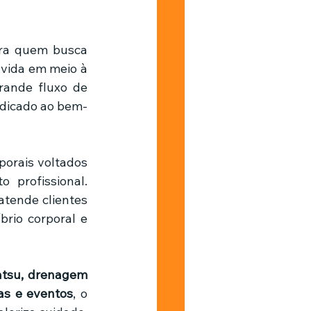
Barbearia
ra quem busca 
vida em meio à 
ande fluxo de 
edicado ao bem-
orais voltados 
profissional. 
 atende clientes 
io corporal e 
tsu, drenagem 
as e eventos
, o 