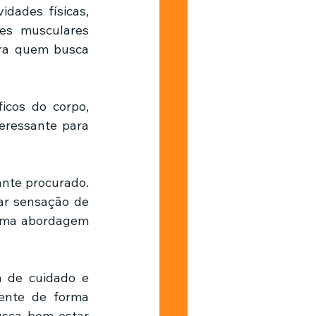
dades físicas, 
es musculares 
ara quem busca 
icos do corpo, 
ressante para 
nte procurado. 
ar sensação de 
 uma abordagem 
 de cuidado e 
mente de forma 
sca bem-estar 