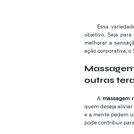
	Essa variedade permite que o cliente escolha o serviço mais adequado para seu 
objetivo. Seja para
melhorar a sensaçã
ação corporativa, o 
Massagem
outras ter
	A 
massagem re
quem deseja aliviar
e a mente pedem um
pode contribuir para