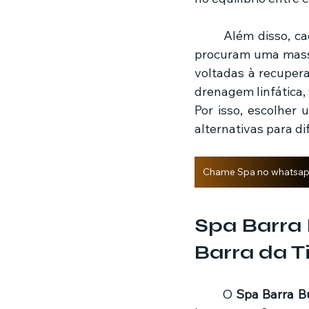
	Além disso, cada pessoa pode buscar um tipo diferente de atendimento. Algumas 
procuram uma massag
voltadas à recuper
drenagem linfática,
Por isso, escolher 
alternativas para d
Chame Spa no whatsa
Spa Barra 
Barra da T
	O 
Spa Barra B