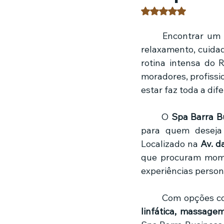
Avaliado com NaN 
Estratégias de marketing
Fil
	Encontrar um
relaxamento, cuidad
rotina intensa do 
Jardinagem
Clínica
Nut
moradores, profissi
estar faz toda a dif
	O 
Spa Barra B
para quem deseja 
Localizado na 
Av. d
que procuram momen
experiências person
	Com opções c
linfática, massage