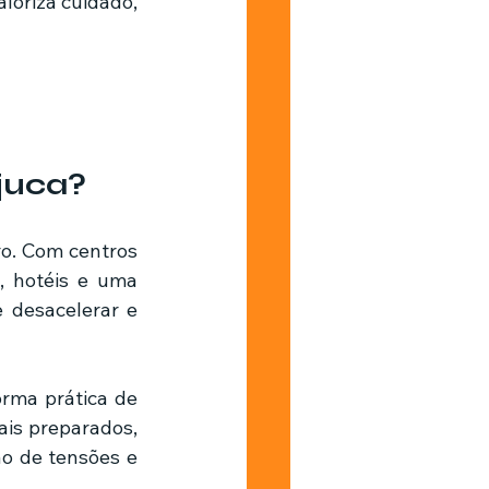
oriza cuidado, 
juca?
, hotéis e uma 
 desacelerar e 
rma prática de 
is preparados, 
o de tensões e 