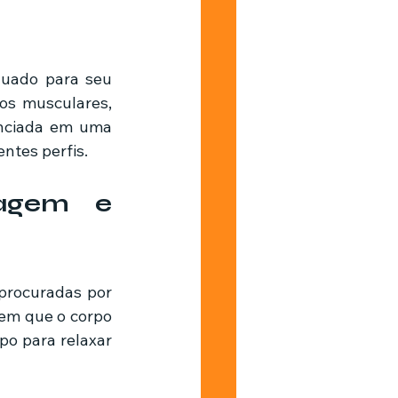
os musculares, 
nciada em uma 
ntes perfis.
agem e 
procuradas por 
em que o corpo 
o para relaxar 