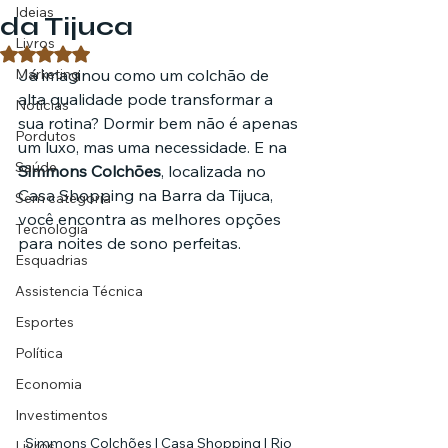
Ideias
da Tijuca
Livros
Avaliado com NaN de 5 estrelas.
Marketing
Já imaginou como um colchão de 
alta qualidade pode transformar a 
Notícias
sua rotina? Dormir bem não é apenas 
Pordutos
um luxo, mas uma necessidade. E na 
Saúde
Simmons Colchões
, localizada no 
Casa Shopping na Barra da Tijuca, 
Sem categoria
você encontra as melhores opções 
Tecnologia
para noites de sono perfeitas.
Esquadrias
Assistencia Técnica
Esportes
Política
Economia
Investimentos
Simmons Colchões | Casa Shopping | Rio 
Livros