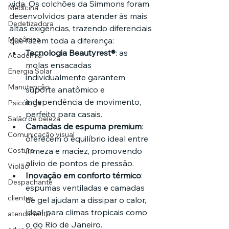
vida. Os colchões da Simmons foram 
Medicina
desenvolvidos para atender às mais 
Dedetizadora
altas exigências, trazendo diferenciais 
Mecânica
que fazem toda a diferença:
Tecnologia Beautyrest®
: as 
Academia
molas ensacadas 
Energia Solar
individualmente garantem 
Manutenção
suporte anatômico e 
independência de movimento, 
Psicóloga
perfeito para casais.
Salão de beleza
Camadas de espuma premium
: 
Comunicação visual
oferecem o equilíbrio ideal entre 
firmeza e maciez, promovendo 
Costura
alívio de pontos de pressão.
Violão
Inovação em conforto térmico
: 
Despachante
espumas ventiladas e camadas 
clientes
de gel ajudam a dissipar o calor, 
ideal para climas tropicais como 
atendimento
o do Rio de Janeiro.