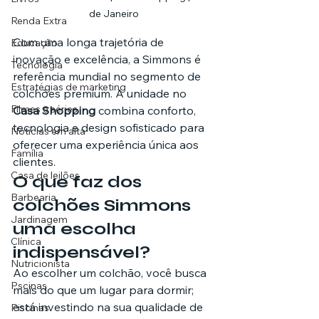
de Janeiro
Renda Extra
Com uma longa trajetória de 
Educação
inovação e excelência, a Simmons é 
Tecnologia
referência mundial no segmento de 
Estratégias de marketing
colchões premium. A unidade no 
Filmes e séries
Casa Shopping
 combina conforto, 
tecnologia e design sofisticado para 
Noticias em alta
oferecer uma experiência única aos 
Família
clientes.
Casa de leilões
O que faz dos 
Barbearia
colchões Simmons 
Jardinagem
uma escolha 
Clínica
indispensável?
Nutricionista
Ao escolher um colchão, você busca 
Pscinas
mais do que um lugar para dormir; 
está investindo na sua qualidade de 
Piscinas