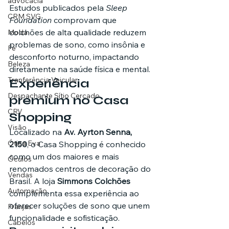
advocacia
Estudos publicados pela 
Sleep 
CRM SVG
Foundation
 comprovam que 
colchões de alta qualidade reduzem 
Moda
problemas de sono, como insônia e 
Fé
desconforto noturno, impactando 
Beleza
diretamente na saúde física e mental.
Tranferência Veicular
Experiência 
Despachante Sítio Cercado
premium no Casa 
CRV
Shopping
Visão
Localizado na 
Av. Ayrton Senna, 
Ótica Eva
2150
, o Casa Shopping é conhecido 
como um dos maiores e mais 
Óculos
renomados centros de decoração do 
Vendas
Brasil. A loja 
Simmons Colchões
Automação
complementa essa experiência ao 
oferecer soluções de sono que unem 
Franjas
funcionalidade e sofisticação.
Cabelos