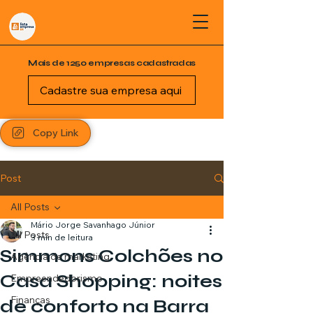
Mais de 1250 empresas cadastradas
Cadastre sua empresa aqui
Copy Link
Post
All Posts
Mário Jorge Savanhago Júnior
All Posts
3 min de leitura
Simmons Colchões no
Agência de marketing
Casa Shopping: noites
Empreendedorismo
Finanças
de conforto na Barra