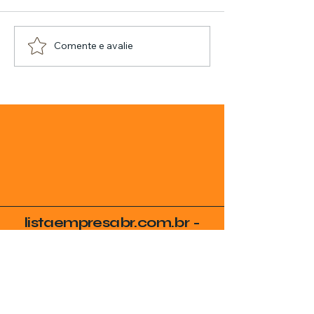
Comente e avalie
listaempresabr.com.br -
Uma empresa do Grupo
SVG
Seja Encontrado no