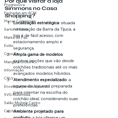
Por que visitar a loja 
Progressiva
Simmons no Casa 
Fachadas em ACM
Shopping?
Placas Comerciais
Localização estratégica
: situada 
no coração da Barra da Tijuca, a 
Sartori Mídias
loja é de fácil acesso, com 
Marka da Paz
estacionamento amplo e 
Estilo
segurança.
CrossFit
Ampla gama de modelos
: 
explore opções que vão desde 
Mangata CrossFit
colchões tradicionais até os mais 
Informação
avançados modelos híbridos.
CRLV
Atendimento especializado
: a 
equipe da loja está preparada 
Envelopamento de carros
para orientar na escolha do 
SVG Multimídia
colchão ideal, considerando suas 
Salão Michele Castro
preferências.
Ambiente projetado para 
Colchões
conforto
: a loja oferece um 