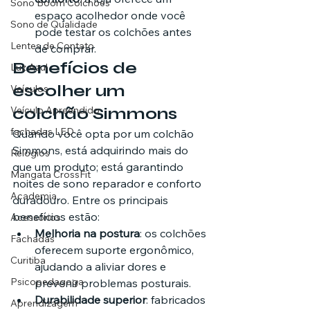
Sono Boom Colchões
espaço acolhedor onde você 
Sono de Qualidade
pode testar os colchões antes 
Lentes de Contato
de comprar.
Benefícios de 
Luz Azul
escolher um 
Veículos
colchão Simmons
Veículo Apreendido
fachadas LED
Quando você opta por um colchão 
Simmons, está adquirindo mais do 
Relógios
que um produto; está garantindo 
Mangata CrossFit
noites de sono reparador e conforto 
Academia
duradouro. Entre os principais 
benefícios estão:
Acessórios
Melhoria na postura
: os colchões 
Fachadas
oferecem suporte ergonômico, 
Curitiba
ajudando a aliviar dores e 
Psicopedagoga
prevenir problemas posturais.
Durabilidade superior
: fabricados 
Aprendizagem