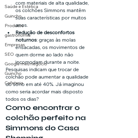
com materiais de alta qualidade, 
Saúde e Estética
os colchões Simmons mantêm 
Guincho
suas características por muitos 
anos.
Produtos
Redução de desconfortos 
gastronomia
noturnos
: graças às molas 
Empresas
ensacadas, os movimentos de 
quem dorme ao lado não 
SEO
incomodam durante a noite.
Google meu negócio
Pesquisas indicam que trocar de 
Guincho
colchão pode aumentar a qualidade 
Cafeteria
do sono em até 40%. Já imaginou 
como seria acordar mais disposto 
todos os dias?
Como encontrar o 
colchão perfeito na 
Simmons do Casa 