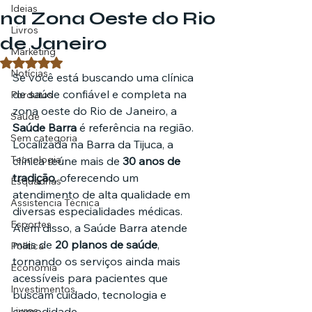
Ideias
na Zona Oeste do Rio
Livros
de Janeiro
Marketing
Avaliado com NaN de 5 estrelas.
Notícias
Se você está buscando uma clínica 
de saúde confiável e completa na 
Pordutos
zona oeste do Rio de Janeiro, a 
Saúde
Saúde Barra
 é referência na região. 
Sem categoria
Localizada na Barra da Tijuca, a 
Tecnologia
clínica reúne mais de 
30 anos de 
tradição
, oferecendo um 
Esquadrias
atendimento de alta qualidade em 
Assistencia Técnica
diversas especialidades médicas. 
Esportes
Além disso, a Saúde Barra atende 
mais de 
20 planos de saúde
, 
Política
tornando os serviços ainda mais 
Economia
acessíveis para pacientes que 
Investimentos
buscam cuidado, tecnologia e 
Livros
comodidade.