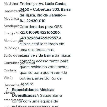
Endereço: 
Av. Lúcio Costa, 
Medicina
3460 – Cobertura 303, Barra 
Dedetizadora
da Tijuca, Rio de Janeiro – 
Mecânica
RJ, 22630-010
.
Academia
Coordenadas para GPS: 
-23.010598422166286, 
Energia Solar
-43.32938476639557
.A 
Manutenção
clínica está localizada em 
Psicóloga
uma das áreas mais 
acessíveis da Barra da Tijuca, 
Salão de beleza
com fácil acesso tanto para 
Comunicação visual
quem reside na zona oeste 
Costura
quanto para quem vem de 
Violão
outras partes do Rio de 
Janeiro.
Despachante
Especialidades Médicas 
clientes
Diversificadas
A Saúde Barra 
atendimento
conta com uma equipe de 
médicos especialistas que 