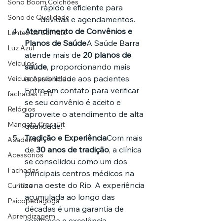
Sono Boom Colchões
rápido e eficiente para 
Sono de Qualidade
dúvidas e agendamentos.
Atendimento de Convênios e 
Lentes de Contato
Planos de Saúde
A Saúde Barra 
Luz Azul
atende mais de 
20 planos de 
Veículos
saúde
, proporcionando mais 
acessibilidade aos pacientes. 
Veículo Apreendido
Entre em contato para verificar 
fachadas LED
se seu convênio é aceito e 
Relógios
aproveite o atendimento de alta 
Mangata CrossFit
qualidade.
Tradição e Experiência
Com mais 
Academia
de 
30 anos de tradição
, a clínica 
Acessórios
se consolidou como um dos 
Fachadas
principais centros médicos na 
zona oeste do Rio. A experiência 
Curitiba
acumulada ao longo das 
Psicopedagoga
décadas é uma garantia de 
Aprendizagem
confiança e excelência.