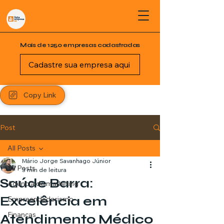
Mais de 1250 empresas cadastradas
Cadastre sua empresa aqui
Copy Link
Post
All Posts
Mário Jorge Savanhago Júnior
All Posts
3 min de leitura
Saúde Barra:
Agência de marketing
Excelência em
Empreendedorismo
Finanças
Atendimento Médico