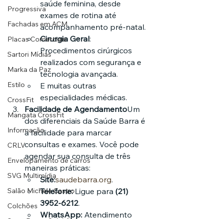
saúde feminina, desde 
Progressiva
exames de rotina até 
Fachadas em ACM
acompanhamento pré-natal.
Cirurgia Geral
: 
Placas Comerciais
Procedimentos cirúrgicos 
Sartori Mídias
realizados com segurança e 
Marka da Paz
tecnologia avançada.
Estilo
E muitas outras 
especialidades médicas.
CrossFit
Facilidade de Agendamento
Um 
Mangata CrossFit
dos diferenciais da Saúde Barra é 
Informação
a facilidade para marcar 
consultas e exames. Você pode 
CRLV
agendar sua consulta de três 
Envelopamento de carros
maneiras práticas:
SVG Multimídia
Site:
saudebarra.org
.
Salão Michele Castro
Telefone:
 Ligue para 
(21) 
3952-6212
.
Colchões
WhatsApp:
 Atendimento 