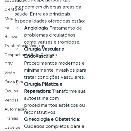
advocacia
atendem em diversas áreas da 
CRM SVG
saúde. Entre as principais 
Moda
especialidades oferecidas estão:
Fé
Angiologia
: Tratamento de 
problemas circulatórios, 
Beleza
como varizes e trombose.
Tranferência Veicular
Cirurgia Vascular e 
Despachante Sítio Cercado
Endovascular
: 
Procedimentos modernos e 
CRV
minimamente invasivos para 
Visão
tratar condições vasculares.
Ótica Eva
Cirurgia Plástica e 
Reparadora
: Transforme sua 
Óculos
autoestima com 
Vendas
procedimentos estéticos ou 
Automação
reconstrutivos.
Franjas
Ginecologia e Obstetrícia
: 
Cuidados completos para a 
Cabelos