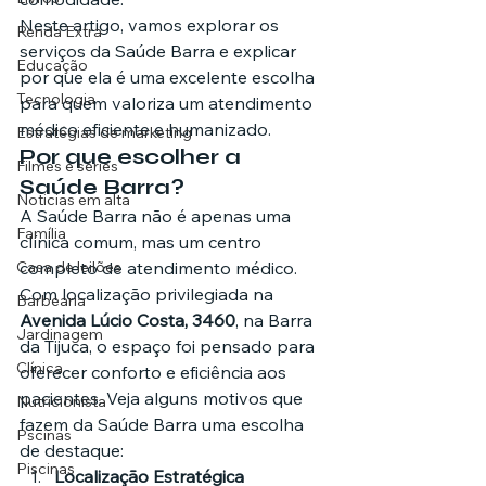
Neste artigo, vamos explorar os 
Renda Extra
serviços da Saúde Barra e explicar 
Educação
por que ela é uma excelente escolha 
Tecnologia
para quem valoriza um atendimento 
médico eficiente e humanizado.
Estratégias de marketing
Por que escolher a 
Filmes e séries
Saúde Barra?
Noticias em alta
A Saúde Barra não é apenas uma 
Família
clínica comum, mas um centro 
Casa de leilões
completo de atendimento médico. 
Com localização privilegiada na 
Barbearia
Avenida Lúcio Costa, 3460
, na Barra 
Jardinagem
da Tijuca, o espaço foi pensado para 
Clínica
oferecer conforto e eficiência aos 
pacientes. Veja alguns motivos que 
Nutricionista
fazem da Saúde Barra uma escolha 
Pscinas
de destaque:
Piscinas
Localização Estratégica