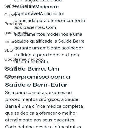
Saúde e Estética
Estrutura Moderna e 
Confortável
A clínica foi 
Guincho
planejada para oferecer conforto 
Produtos
aos pacientes. Com 
gastronomia
equipamentos modernos e uma 
equipe qualificada, a Saúde Barra 
Empresas
garante um ambiente acolhedor 
SEO
e eficiente para todos os tipos 
Google meu negócio
de atendimento.
Saúde Barra: Um 
Guincho
Compromisso com a 
Cafeteria
Saúde e Bem-Estar
Seja para consultas, exames ou 
procedimentos cirúrgicos, a Saúde 
Barra é uma clínica médica completa 
que se dedica a oferecer o melhor 
atendimento aos seus pacientes. 
Cada detalhe, desde a infraestrutura 