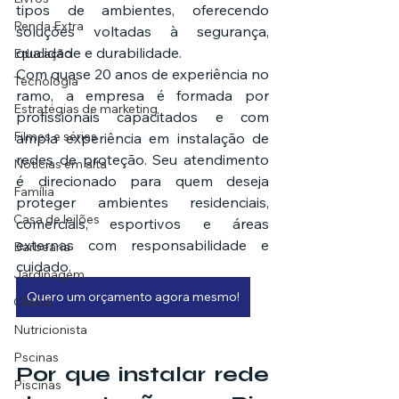
tipos de ambientes, oferecendo 
Renda Extra
soluções voltadas à segurança, 
qualidade e durabilidade.
Educação
Com quase 20 anos de experiência no 
Tecnologia
ramo, a empresa é formada por 
Estratégias de marketing
profissionais capacitados e com 
Filmes e séries
ampla experiência em instalação de 
redes de proteção. Seu atendimento 
Noticias em alta
é direcionado para quem deseja 
Família
proteger ambientes residenciais, 
Casa de leilões
comerciais, esportivos e áreas 
externas com responsabilidade e 
Barbearia
cuidado.
Jardinagem
Quero um orçamento agora mesmo!
Clínica
Nutricionista
Pscinas
Por que instalar rede 
Piscinas