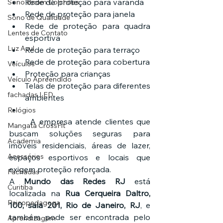
Rede de proteção para varanda
Sono Boom Colchões
Rede de proteção para janela
Sono de Qualidade
Rede de proteção para quadra 
Lentes de Contato
esportiva
Luz Azul
Rede de proteção para terraço
Rede de proteção para cobertura
Veículos
Proteção para crianças
Veículo Apreendido
Telas de proteção para diferentes 
fachadas LED
ambientes
Relógios
	A empresa atende clientes que 
Mangata CrossFit
buscam soluções seguras para 
Academia
imóveis residenciais, áreas de lazer, 
Acessórios
espaços esportivos e locais que 
exigem proteção reforçada.
Fachadas
A 
Mundo das Redes RJ
 está 
Curitiba
localizada na 
Rua Cerqueira Daltro, 
Psicopedagoga
100, sala 201, Rio de Janeiro, RJ
, e 
também pode ser encontrada pelo 
Aprendizagem