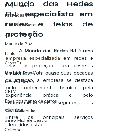
Mundo das Redes 
Progressiva
RJ: especialista em 
Fachadas em ACM
redes e telas de 
Placas Comerciais
proteção
Sartori Mídias
Marka da Paz
	A 
Mundo das Redes RJ
 é uma 
Estilo
empresa especializada 
em redes e 
CrossFit
telas de proteção para diversos 
Mangata CrossFit
ambientes. Com quase duas décadas 
de atuação, a empresa se destaca 
Informação
pelo conhecimento técnico, pela 
CRLV
experiência prática e pelo 
Envelopamento de carros
compromisso com a segurança dos 
clientes.
SVG Multimídia
Entre os principais serviços 
Salão Michele Castro
oferecidos estão:
Colchões