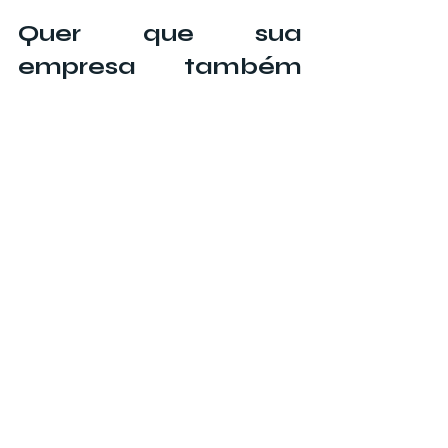
Quer que sua 
empresa também 
seja encontrada no 
Google?
	Este artigo faz parte do 
Lista 
Empresa BR
, um portal criado para 
fortalecer a presença digital de 
empresas brasileiras na internet.
Ter um artigo bem escrito, otimizado e 
publicado em um portal de empresas 
pode ajudar seu negócio a ganhar 
mais autoridade online, reforçar suas 
informações no Google e facilitar que 
novos clientes encontrem sua 
empresa em buscas locais.