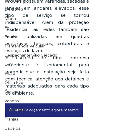
advocacia
imóveis possuem varandas, sacadas e 
janelas em andares elevados, esse 
CRM SVG
tipo de serviço se tornou 
Moda
indispensável. Além da proteção 
Fé
residencial, as redes também são 
muito utilizadas em quadras 
Beleza
esportivas, terraços, coberturas e 
Tranferência Veicular
espaços de lazer.
Despachante Sítio Cercado
A escolha de uma empresa 
CRV
experiente é fundamental para 
garantir que a instalação seja feita 
Visão
com técnica, atenção aos detalhes e 
Ótica Eva
materiais adequados para cada tipo 
Óculos
de ambiente.
Vendas
Automação
Quero um orçamento agora mesmo!
Franjas
Cabelos