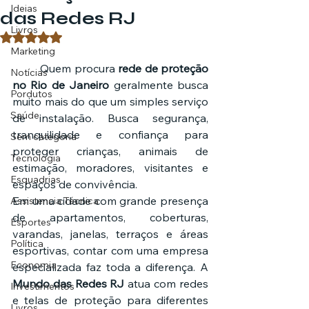
Ideias
das Redes RJ
Livros
Avaliado com NaN de 5 estrelas.
Marketing
	Quem procura 
rede de proteção 
Notícias
no Rio de Janeiro
 geralmente busca 
Pordutos
muito mais do que um simples serviço 
Saúde
de instalação. Busca segurança, 
tranquilidade e confiança para 
Sem categoria
proteger crianças, animais de 
Tecnologia
estimação, moradores, visitantes e 
Esquadrias
espaços de convivência.
Em uma cidade com grande presença 
Assistencia Técnica
de apartamentos, coberturas, 
Esportes
varandas, janelas, terraços e áreas 
Política
esportivas, contar com uma empresa 
Economia
especializada faz toda a diferença. A 
Mundo das Redes RJ
 atua com redes 
Investimentos
e telas de proteção para diferentes 
Livros