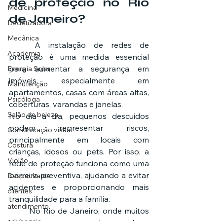
de proteção no Rio 
Medicina
de Janeiro?
Dedetizadora
Mecânica
	A instalação de redes de 
Academia
proteção é uma medida essencial 
para aumentar a segurança em 
Energia Solar
imóveis, especialmente em 
Manutenção
apartamentos, casas com áreas altas, 
Psicóloga
coberturas, varandas e janelas.
Salão de beleza
No dia a dia, pequenos descuidos 
podem representar riscos, 
Comunicação visual
principalmente em locais com 
Costura
crianças, idosos ou pets. Por isso, a 
Violão
rede de proteção funciona como uma 
barreira preventiva, ajudando a evitar 
Despachante
acidentes e proporcionando mais 
clientes
tranquilidade para a família.
atendimento
	No Rio de Janeiro, onde muitos 