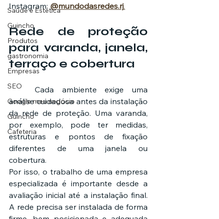
Instagram: 
@mundodasredes.rj
.
Saúde e Estética
Guincho
Rede de proteção 
Produtos
para varanda, janela, 
gastronomia
terraço e cobertura
Empresas
SEO
	Cada ambiente exige uma 
análise cuidadosa antes da instalação 
Google meu negócio
da rede de proteção. Uma varanda, 
Guincho
por exemplo, pode ter medidas, 
Cafeteria
estruturas e pontos de fixação 
diferentes de uma janela ou 
cobertura.
Por isso, o trabalho de uma empresa 
especializada é importante desde a 
avaliação inicial até a instalação final. 
A rede precisa ser instalada de forma 
firme, bem posicionada e adequada 