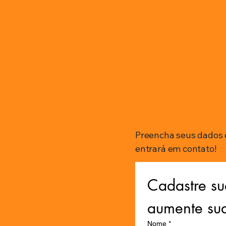
Preencha seus dados 
entrará em contato!
Cadastre su
aumente su
Nome
*