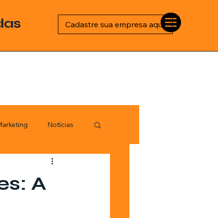
das
Cadastre sua empresa aqui
arketing
Notícias
Esportes
es: A
logia