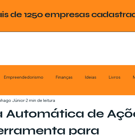
is de 1250 empresas cadastra
Empreendedorismo
Finanças
Ideias
Livros
M
nhago Júnior
2 min de leitura
ategoria
Tecnologia
Esquadrias
Assistencia Técnica
a Automática de Açõ
stimentos
Livros
Renda Extra
Educação
Tecno
erramenta para