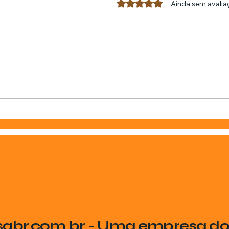
Avaliado com 0 de 5 estrel
Ainda sem avalia
sabr.com.br - Uma empresa d