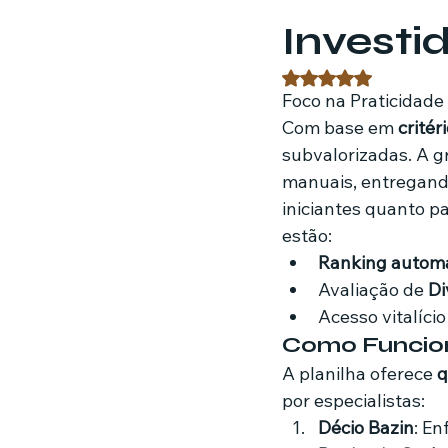
Investi
Estratégias de marketing
Fil
Avaliado com NaN 
Foco na Praticidade
Com base em 
critér
Jardinagem
Clínica
Nut
subvalorizadas. A g
manuais, entregando
iniciantes quanto pa
estão:
Ranking automá
Avaliação de 
Di
Acesso vitalíci
Como Funcion
A planilha oferece 
q
por especialistas:
Décio Bazin
: En