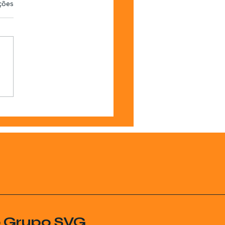
as.
ções
o Grupo SVG