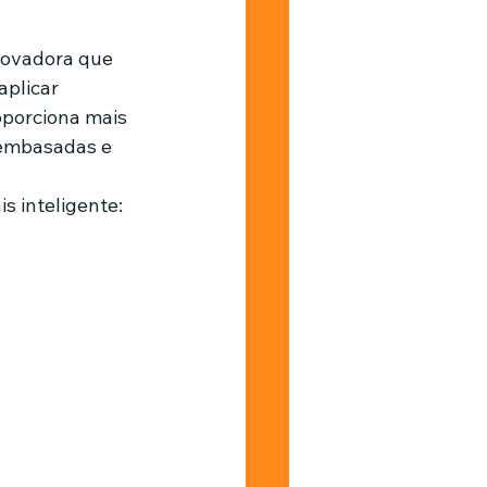
novadora que 
plicar 
oporciona mais 
 embasadas e 