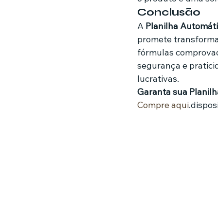
Conclusão
A 
Planilha Automáti
promete transformar
fórmulas comprovada
segurança e pratici
lucrativas.
Garanta sua Planil
Compre aqui
.dispos