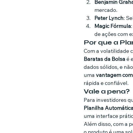
Benjamin Grah
mercado.
Peter Lynch
: S
Magic Fórmula
de ações com ex
Por que a Pl
Com a volatilidade 
Baratas da Bolsa
 é 
dados sólidos, e nã
uma 
vantagem comp
rápida e confiável.
Vale a pena?
Para investidores q
Planilha Automática
uma interface prátic
Além disso, com a p
o produto é uma sol