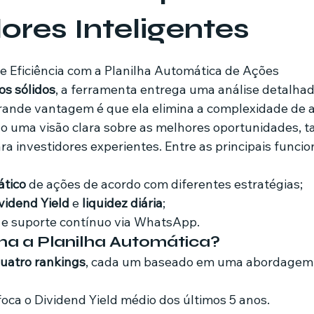
dores Inteligentes
mes e séries
Noticias em alta
Família
Casa de leilões
de 5 estrelas.
 e Eficiência com a Planilha Automática de Ações
ios sólidos
, a ferramenta entrega uma análise detalhad
ricionista
rande vantagem é que ela elimina a complexidade de a
 uma visão clara sobre as melhores oportunidades, ta
ra investidores experientes. Entre as principais funcio
tico
 de ações de acordo com diferentes estratégias;
vidend Yield
 e 
liquidez diária
;
o e suporte contínuo via WhatsApp.
a a Planilha Automática?
uatro rankings
, cada um baseado em uma abordagem
foca o Dividend Yield médio dos últimos 5 anos.