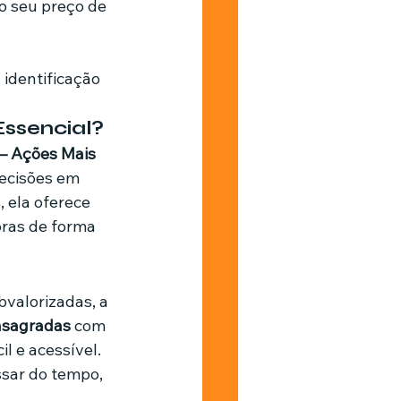
o seu preço de 
 identificação 
Essencial?
– Ações Mais 
ecisões em 
 ela oferece 
oras de forma 
valorizadas, a 
nsagradas
 com 
l e acessível. 
ssar do tempo, 