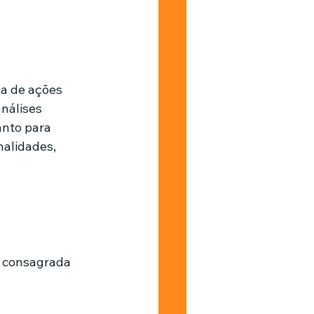
Barbearia
a de ações 
nálises 
nto para 
nalidades, 
 consagrada 