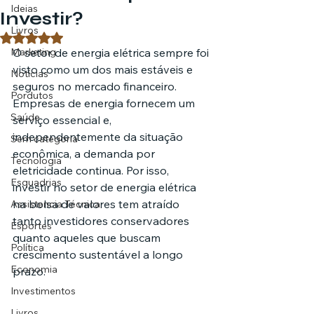
Ideias
Investir?
Livros
Avaliado com NaN de 5 estrelas.
Marketing
O setor de energia elétrica sempre foi 
visto como um dos mais estáveis e 
Notícias
seguros no mercado financeiro. 
Pordutos
Empresas de energia fornecem um 
Saúde
serviço essencial e, 
independentemente da situação 
Sem categoria
econômica, a demanda por 
Tecnologia
eletricidade continua. Por isso, 
Esquadrias
investir no setor de energia elétrica 
na bolsa de valores tem atraído 
Assistencia Técnica
tanto investidores conservadores 
Esportes
quanto aqueles que buscam 
Política
crescimento sustentável a longo 
Economia
prazo.
Investimentos
Livros