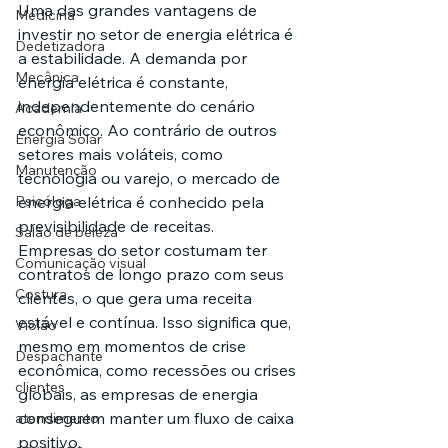
Uma das grandes vantagens de 
Medicina
investir no setor de energia elétrica é 
Dedetizadora
a estabilidade. A demanda por 
Mecânica
energia elétrica é constante, 
independentemente do cenário 
Academia
econômico. Ao contrário de outros 
Energia Solar
setores mais voláteis, como 
Manutenção
tecnologia ou varejo, o mercado de 
Psicóloga
energia elétrica é conhecido pela 
previsibilidade de receitas.
Salão de beleza
Empresas do setor costumam ter 
Comunicação visual
contratos de longo prazo com seus 
Costura
clientes, o que gera uma receita 
estável e contínua. Isso significa que, 
Violão
mesmo em momentos de crise 
Despachante
econômica, como recessões ou crises 
clientes
globais, as empresas de energia 
conseguem manter um fluxo de caixa 
atendimento
positivo.