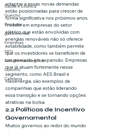
adaptar a essas novas demandas 
Saúde e Estética
estão posicionadas para crescer de 
Guincho
forma significativa nos próximos anos.
Produtos
Investir em empresas do setor 
elétrico que estão envolvidas com 
gastronomia
energias renováveis não só oferece 
Empresas
estabilidade, como também permite 
SEO
que os investidores se beneficiem de 
um mercado em expansão. Empresas 
Google meu negócio
que já atuam fortemente nesse 
Guincho
segmento, como AES Brasil e 
Cafeteria
Neoenergia, são exemplos de 
companhias que estão liderando 
essa transição e se tornando opções 
atrativas na bolsa.
2.2 Políticas de Incentivo 
Governamental
Muitos governos ao redor do mundo 