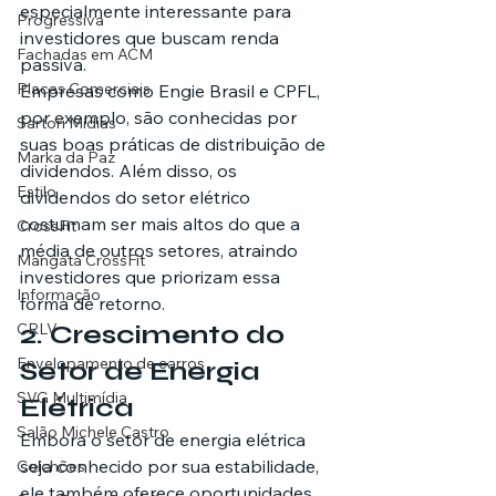
especialmente interessante para 
Progressiva
investidores que buscam renda 
Fachadas em ACM
passiva.
Placas Comerciais
Empresas como Engie Brasil e CPFL, 
por exemplo, são conhecidas por 
Sartori Mídias
suas boas práticas de distribuição de 
Marka da Paz
dividendos. Além disso, os 
Estilo
dividendos do setor elétrico 
costumam ser mais altos do que a 
CrossFit
média de outros setores, atraindo 
Mangata CrossFit
investidores que priorizam essa 
Informação
forma de retorno.
CRLV
2. Crescimento do 
Envelopamento de carros
Setor de Energia 
SVG Multimídia
Elétrica
Salão Michele Castro
Embora o setor de energia elétrica 
seja conhecido por sua estabilidade, 
Colchões
ele também oferece oportunidades 