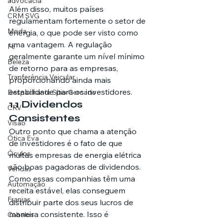
advocacia
Além disso, muitos países 
CRM SVG
regulamentam fortemente o setor de 
Moda
energia, o que pode ser visto como 
uma vantagem. A regulação 
Fé
geralmente garante um nível mínimo 
Beleza
de retorno para as empresas, 
Tranferência Veicular
proporcionando ainda mais 
estabilidade para os investidores.
Despachante Sítio Cercado
1.1 Dividendos 
CRV
Consistentes
Visão
Outro ponto que chama a atenção 
Ótica Eva
de investidores é o fato de que 
Óculos
muitas empresas de energia elétrica 
são boas pagadoras de dividendos. 
Vendas
Como essas companhias têm uma 
Automação
receita estável, elas conseguem 
Franjas
distribuir parte dos seus lucros de 
maneira consistente. Isso é 
Cabelos