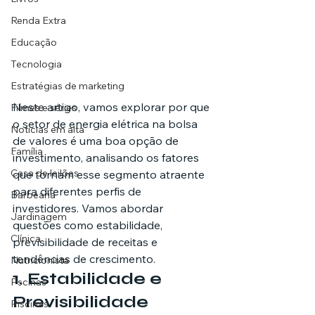
Renda Extra
Educação
Tecnologia
Estratégias de marketing
Neste artigo, vamos explorar por que 
Filmes e séries
o setor de energia elétrica na bolsa 
Noticias em alta
de valores é uma boa opção de 
Família
investimento, analisando os fatores 
Casa de leilões
que tornam esse segmento atraente 
para diferentes perfis de 
Barbearia
investidores. Vamos abordar 
Jardinagem
questões como estabilidade, 
Clínica
previsibilidade de receitas e 
tendências de crescimento.
Nutricionista
1. Estabilidade e 
Pscinas
Previsibilidade
Piscinas