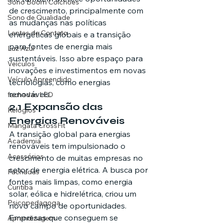
Sono Boom Colchões
de crescimento, principalmente com 
Sono de Qualidade
as mudanças nas políticas 
Lentes de Contato
energéticas globais e a transição 
para fontes de energia mais 
Luz Azul
sustentáveis. Isso abre espaço para 
Veículos
inovações e investimentos em novas 
Veículo Apreendido
tecnologias, como energias 
renováveis.
fachadas LED
2.1 Expansão das 
Relógios
Energias Renováveis
Mangata CrossFit
A transição global para energias 
Academia
renováveis tem impulsionado o 
Acessórios
crescimento de muitas empresas no 
setor de energia elétrica. A busca por 
Fachadas
fontes mais limpas, como energia 
Curitiba
solar, eólica e hidrelétrica, criou um 
Psicopedagoga
novo campo de oportunidades. 
Empresas que conseguem se 
Aprendizagem