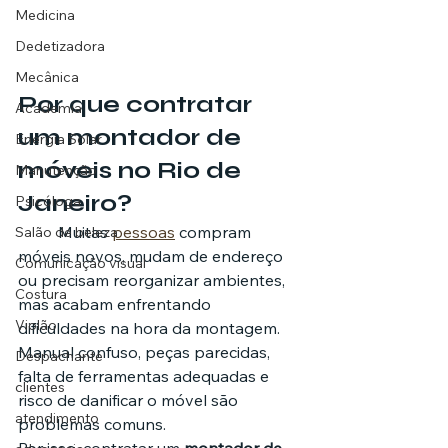
Medicina
Dedetizadora
Mecânica
Por que contratar 
Academia
um montador de 
Energia Solar
móveis no Rio de 
Manutenção
Janeiro?
Psicóloga
	Muitas 
pessoas
 compram 
Salão de beleza
móveis novos, mudam de endereço 
Comunicação visual
ou precisam reorganizar ambientes, 
Costura
mas acabam enfrentando 
Violão
dificuldades na hora da montagem. 
Manual confuso, peças parecidas, 
Despachante
falta de ferramentas adequadas e 
clientes
risco de danificar o móvel são 
atendimento
problemas comuns.