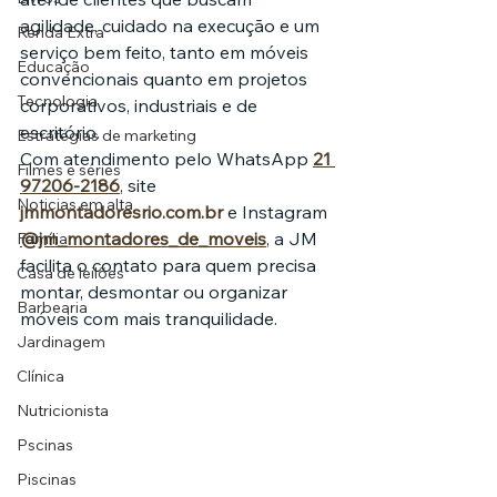
agilidade, cuidado na execução e um 
Renda Extra
serviço bem feito, tanto em móveis 
Educação
convencionais quanto em projetos 
Tecnologia
corporativos, industriais e de 
escritório.
Estratégias de marketing
Com atendimento pelo WhatsApp 
21 
Filmes e séries
97206-2186
, site 
Noticias em alta
jmmontadoresrio.com.br
 e Instagram 
@jm_montadores_de_moveis
, a JM 
Família
facilita o contato para quem precisa 
Casa de leilões
montar, desmontar ou organizar 
Barbearia
móveis com mais tranquilidade.
Jardinagem
Clínica
Nutricionista
Pscinas
Piscinas