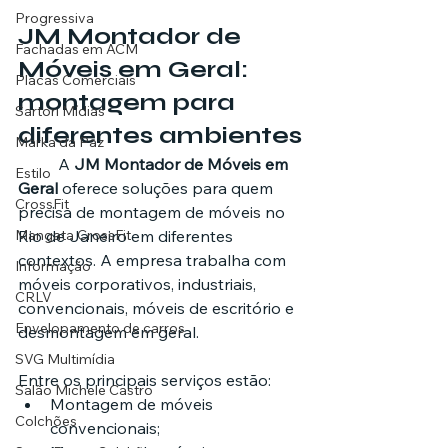
Progressiva
JM Montador de 
Fachadas em ACM
Móveis em Geral: 
Placas Comerciais
montagem para 
Sartori Mídias
diferentes ambientes
Marka da Paz
	A 
JM Montador de Móveis em 
Estilo
Geral
 oferece soluções para quem 
CrossFit
precisa de montagem de móveis no 
Mangata CrossFit
Rio de Janeiro em diferentes 
contextos. A empresa trabalha com 
Informação
móveis corporativos, industriais, 
CRLV
convencionais, móveis de escritório e 
Envelopamento de carros
desmontagem em geral.
SVG Multimídia
Entre os principais serviços estão:
Salão Michele Castro
Montagem de móveis 
Colchões
convencionais;