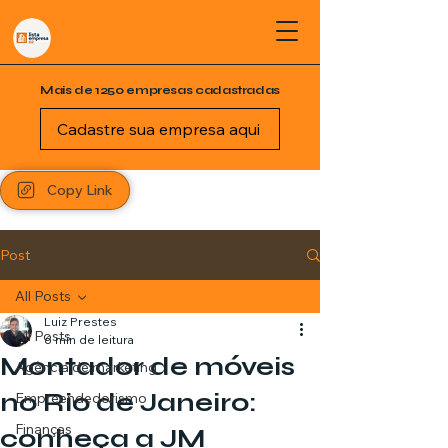
Mais de 1250 empresas cadastradas
Cadastre sua empresa aqui
Copy Link
Post
All Posts
Luiz Prestes
All Posts
6 min de leitura
Montador de móveis
Agência de marketing
no Rio de Janeiro:
Empreendedorismo
Finanças
conheça a JM