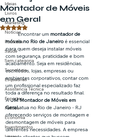
Ideias
Montador de Móveis
Livros
em Geral
Marketing
Avaliado com NaN de 5 estrelas.
Notícias
	Encontrar um 
montador de 
móveis no Rio de Janeiro
 é essencial 
Pordutos
para quem deseja instalar móveis 
Saúde
com segurança, praticidade e bom 
Sem categoria
acabamento. Seja em residências, 
Tecnologia
escritórios, lojas, empresas ou 
ambientes corporativos, contar com 
Esquadrias
um profissional especializado faz 
Assistencia Técnica
toda a diferença no resultado final.
Esportes
A 
JM Montador de Móveis em 
Geral
 atua no Rio de Janeiro - RJ 
Política
oferecendo serviços de montagem e 
Economia
desmontagem de móveis para 
Investimentos
diferentes necessidades. A empresa 
Livros
atende clientes que buscam 