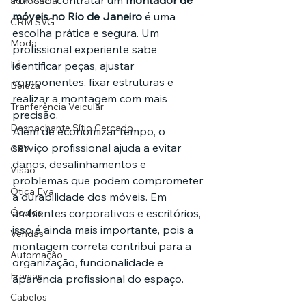
Por isso, contratar um 
montador de 
advocacia
móveis no Rio de Janeiro
 é uma 
CRM SVG
escolha prática e segura. Um 
Moda
profissional experiente sabe 
Fé
identificar peças, ajustar 
componentes, fixar estruturas e 
Beleza
realizar a montagem com mais 
Tranferência Veicular
precisão.
Despachante Sítio Cercado
Além de economizar tempo, o 
serviço profissional ajuda a evitar 
CRV
danos, desalinhamentos e 
Visão
problemas que podem comprometer 
Ótica Eva
a durabilidade dos móveis. Em 
Óculos
ambientes corporativos e escritórios, 
isso é ainda mais importante, pois a 
Vendas
montagem correta contribui para a 
Automação
organização, funcionalidade e 
Franjas
aparência profissional do espaço.
Cabelos