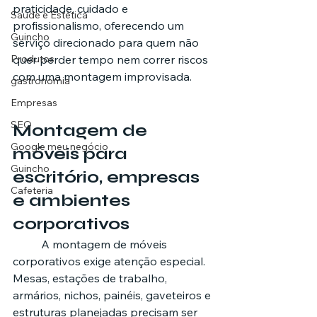
praticidade, cuidado e 
Saúde e Estética
profissionalismo, oferecendo um 
Guincho
serviço direcionado para quem não 
Produtos
quer perder tempo nem correr riscos 
com uma montagem improvisada.
gastronomia
Empresas
SEO
Montagem de 
Google meu negócio
móveis para 
Guincho
escritório, empresas 
Cafeteria
e ambientes 
corporativos
	A montagem de móveis 
corporativos exige atenção especial. 
Mesas, estações de trabalho, 
armários, nichos, painéis, gaveteiros e 
estruturas planejadas precisam ser 