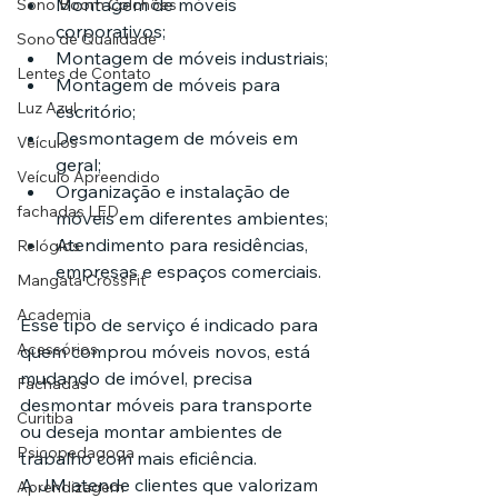
Montagem de móveis 
Sono Boom Colchões
corporativos;
Sono de Qualidade
Montagem de móveis industriais;
Lentes de Contato
Montagem de móveis para 
Luz Azul
escritório;
Desmontagem de móveis em 
Veículos
geral;
Veículo Apreendido
Organização e instalação de 
fachadas LED
móveis em diferentes ambientes;
Atendimento para residências, 
Relógios
empresas e espaços comerciais.
Mangata CrossFit
Academia
Esse tipo de serviço é indicado para 
Acessórios
quem comprou móveis novos, está 
mudando de imóvel, precisa 
Fachadas
desmontar móveis para transporte 
Curitiba
ou deseja montar ambientes de 
Psicopedagoga
trabalho com mais eficiência.
A JM atende clientes que valorizam 
Aprendizagem