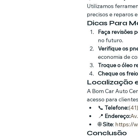
Utilizamos ferramen
precisos e reparos e
Dicas Para M
Faça revisões p
no futuro.
Verifique os pn
economia de co
Troque o óleo 
Cheque os freio
Localização 
A Bom Car Auto Cent
acesso para cliente
📞 
Telefone:
(41
📍 
Endereço:
Av.
🌐 
Site
: 
https:/
Conclusão