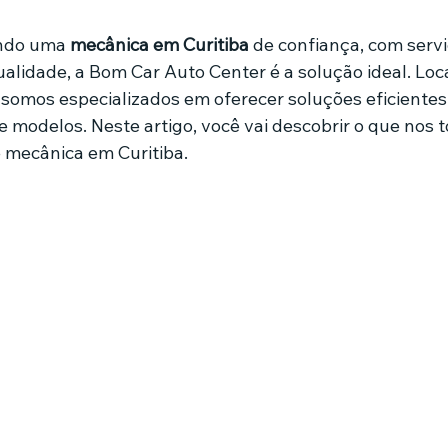
de 5 estrelas.
ndo uma 
mecânica em Curitiba
 de confiança, com serv
mes e séries
Noticias em alta
Família
Casa de leilões
alidade, a Bom Car Auto Center é a solução ideal. Loca
 somos especializados em oferecer soluções eficientes
e modelos. Neste artigo, você vai descobrir o que nos 
ricionista
 mecânica em Curitiba.