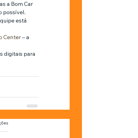
as a Bom Car 
 possível. 
quipe está 
o Center
 – a 
 digitais para 
as.
ções