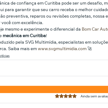
ica de confiança em Curitiba pode ser um desafio, m
ui para garantir que seu carro receba o melhor cuidado
o preventiva, reparos ou revisões completas, nossa e
 você com excelência.
je mesmo e experimente o diferencial da 
Bom Car Aut
e 
mecânica em Curitiba
!
produzido pela SVG Multimídia, especialistas em soluções
ca. Saiba mais em 
www.svgmultimidia.com
 🚀
tícias
Avaliado com 0 de 5 estrel
Ainda sem avalia