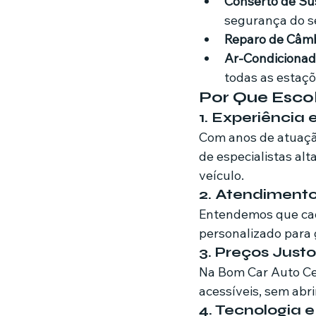
Conserto de Su
segurança do se
Reparo de Câmb
Ar-Condicionad
todas as estaçõ
Por Que Escol
1. Experiência
Com anos de atuaçã
de especialistas al
veículo.
2. Atendimento
Entendemos que cada
personalizado para 
3. Preços Just
Na Bom Car Auto Cen
acessíveis, sem abri
4. Tecnologia