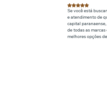
Avaliado com NaN 
Se você está busca
Estratégias de marketing
Fil
e atendimento de qu
capital paranaense,
de todas as marcas 
Jardinagem
Clínica
Nut
melhores opções de