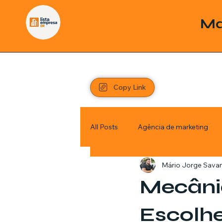
Ma
Copy Link
All Posts
Agência de marketing
Mário Jorge Sava
Pordutos
Saúde
Sem c
Mecânic
Política
Economia
Inve
Escolhe