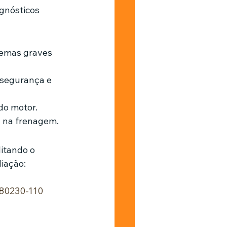
gnósticos 
lemas graves 
 segurança e 
 do motor.
a na frenagem.
itando o 
liação:
, 80230-110