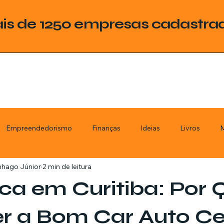
is de 1250 empresas cadastra
Empreendedorismo
Finanças
Ideias
Livros
M
nhago Júnior
2 min de leitura
ategoria
Tecnologia
Esquadrias
Assistencia Técnica
a em Curitiba: Por 
stimentos
Livros
Renda Extra
Educação
Tecno
r a Bom Car Auto Ce