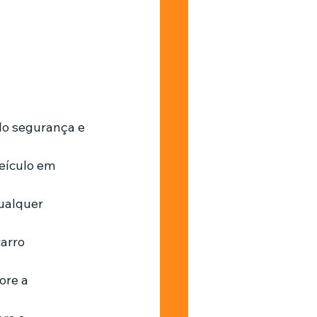
do segurança e 
eículo em 
ualquer 
arro 
ore a 