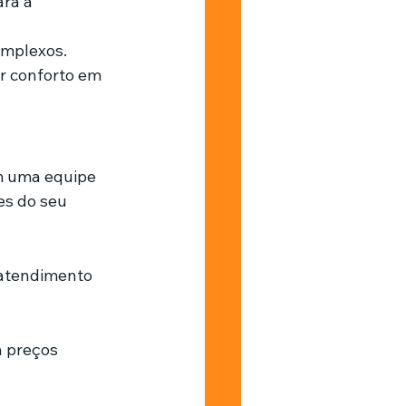
ra a 
omplexos.
r conforto em 
m uma equipe 
es do seu 
 atendimento 
 preços 