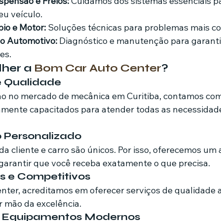
spensão e Freios:
 Cuidamos dos sistemas essenciais pa
u veículo.
io e Motor:
 Soluções técnicas para problemas mais c
o Automotivo:
 Diagnóstico e manutenção para garanti
es.
her a 
Bom Car Auto Center
?
 e Qualidade
o no mercado de mecânica em Curitiba, contamos co
tamente capacitados para atender todas as necessidad
 Personalizado
 cliente e carro são únicos. Por isso, oferecemos um
garantir que você receba exatamente o que precisa.
os e Competitivos
ter, acreditamos em oferecer serviços de qualidade a
r mão da excelência.
 e Equipamentos Modernos