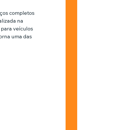
iços completos 
Barbearia
lizada na 
 para veículos 
torna uma das 