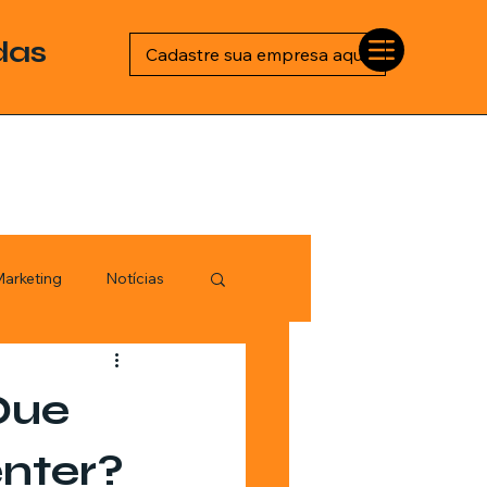
das
Cadastre sua empresa aqui
arketing
Notícias
Esportes
Que
logia
nter?