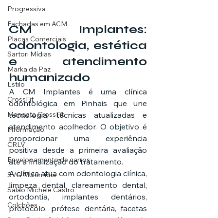
Progressiva
Fachadas em ACM
CM Implantes: 
Placas Comerciais
odontologia, estética 
Sartori Mídias
e atendimento 
Marka da Paz
humanizado
Estilo
A CM Implantes é uma clínica 
CrossFit
odontológica em Pinhais que une 
Mangata CrossFit
tecnologia, técnicas atualizadas e 
atendimento acolhedor. O objetivo é 
Informação
proporcionar uma experiência 
CRLV
positiva desde a primeira avaliação 
Envelopamento de carros
até a finalização do tratamento.
A clínica atua com odontologia clínica, 
SVG Multimídia
limpeza dental, clareamento dental, 
Salão Michele Castro
ortodontia, implantes dentários, 
Colchões
protocolo, prótese dentária, facetas 