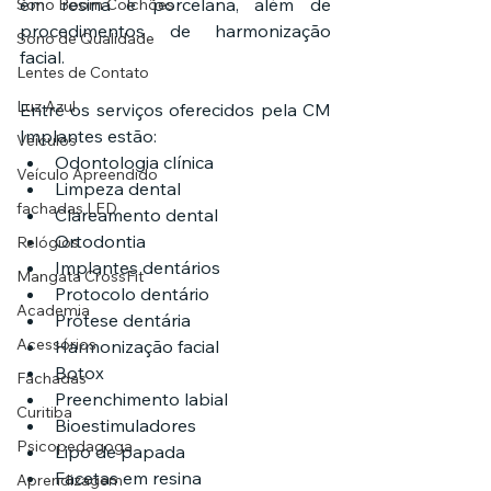
em resina e porcelana, além de 
Sono Boom Colchões
procedimentos de harmonização 
Sono de Qualidade
facial.
Lentes de Contato
Luz Azul
Entre os serviços oferecidos pela CM 
Implantes estão:
Veículos
Odontologia clínica
Veículo Apreendido
Limpeza dental
fachadas LED
Clareamento dental
Ortodontia
Relógios
Implantes dentários
Mangata CrossFit
Protocolo dentário
Academia
Prótese dentária
Acessórios
Harmonização facial
Botox
Fachadas
Preenchimento labial
Curitiba
Bioestimuladores
Psicopedagoga
Lipo de papada
Facetas em resina
Aprendizagem