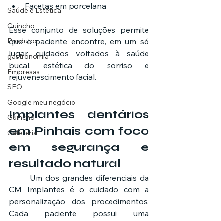
Facetas em porcelana
Saúde e Estética
Guincho
Esse conjunto de soluções permite 
Produtos
que o paciente encontre, em um só 
lugar, cuidados voltados à saúde 
gastronomia
bucal, estética do sorriso e 
Empresas
rejuvenescimento facial.
SEO
Google meu negócio
Implantes dentários 
Guincho
em Pinhais com foco 
Cafeteria
em segurança e 
resultado natural
	Um dos grandes diferenciais da 
CM Implantes é o cuidado com a 
personalização dos procedimentos. 
Cada paciente possui uma 