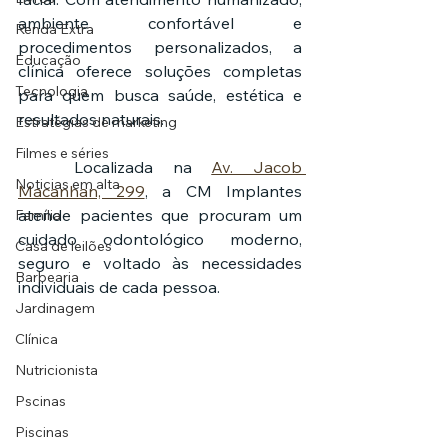
ambiente confortável e 
Renda Extra
procedimentos personalizados, a 
Educação
clínica oferece soluções completas 
Tecnologia
para quem busca saúde, estética e 
resultados naturais.
Estratégias de marketing
Filmes e séries
	Localizada na 
Av. Jacob 
Noticias em alta
Macanhan, 299
, a CM Implantes 
atende pacientes que procuram um 
Família
cuidado odontológico moderno, 
Casa de leilões
seguro e voltado às necessidades 
Barbearia
individuais de cada pessoa.
Jardinagem
Clínica
Nutricionista
Pscinas
Piscinas