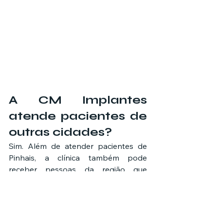
A CM Implantes 
atende pacientes de 
outras cidades?
Sim. Além de atender pacientes de 
Pinhais, a clínica também pode 
receber pessoas da região que 
buscam tratamentos odontológicos, 
implantes dentários e harmonização 
facial com atendimento especializado.
	A CM Implantes é uma 