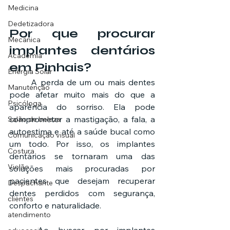
Medicina
Dedetizadora
Por que procurar 
Mecânica
implantes dentários 
Academia
em Pinhais?
Energia Solar
	A perda de um ou mais dentes 
Manutenção
pode afetar muito mais do que a 
Psicóloga
aparência do sorriso. Ela pode 
comprometer a mastigação, a fala, a 
Salão de beleza
autoestima e até a saúde bucal como 
Comunicação visual
um todo. Por isso, os implantes 
Costura
dentários se tornaram uma das 
Violão
soluções mais procuradas por 
pacientes que desejam recuperar 
Despachante
dentes perdidos com segurança, 
clientes
conforto e naturalidade.
atendimento