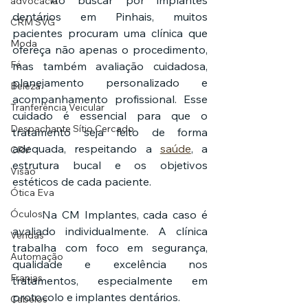
	Ao buscar por implantes 
advocacia
dentários em Pinhais, muitos 
CRM SVG
pacientes procuram uma clínica que 
Moda
ofereça não apenas o procedimento, 
Fé
mas também avaliação cuidadosa, 
planejamento personalizado e 
Beleza
acompanhamento profissional. Esse 
Tranferência Veicular
cuidado é essencial para que o 
Despachante Sítio Cercado
tratamento seja feito de forma 
adequada, respeitando a 
saúde
, a 
CRV
estrutura bucal e os objetivos 
Visão
estéticos de cada paciente.
Ótica Eva
Óculos
	Na CM Implantes, cada caso é 
avaliado individualmente. A clínica 
Vendas
trabalha com foco em segurança, 
Automação
qualidade e excelência nos 
Franjas
tratamentos, especialmente em 
protocolo e implantes dentários.
Cabelos