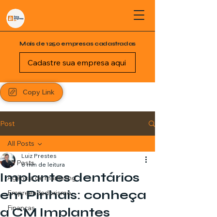
Mais de 1250 empresas cadastradas
Cadastre sua empresa aqui
Copy Link
Post
All Posts
Luiz Prestes
All Posts
6 min de leitura
Implantes dentários
Agência de marketing
em Pinhais: conheça
Empreendedorismo
Finanças
a CM Implantes