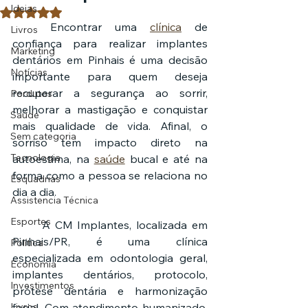
Ideias
Avaliado com NaN de 5 estrelas.
	Encontrar uma 
clínica
 de 
Livros
confiança para realizar implantes 
Marketing
dentários em Pinhais é uma decisão 
Notícias
importante para quem deseja 
recuperar a segurança ao sorrir, 
Pordutos
melhorar a mastigação e conquistar 
Saúde
mais qualidade de vida. Afinal, o 
Sem categoria
sorriso tem impacto direto na 
Tecnologia
autoestima, na 
saúde
 bucal e até na 
forma como a pessoa se relaciona no 
Esquadrias
dia a dia.
Assistencia Técnica
Esportes
	A CM Implantes, localizada em 
Pinhais/PR, é uma clínica 
Política
especializada em odontologia geral, 
Economia
implantes dentários, protocolo, 
Investimentos
prótese dentária e harmonização 
Livros
facial. Com atendimento humanizado, 