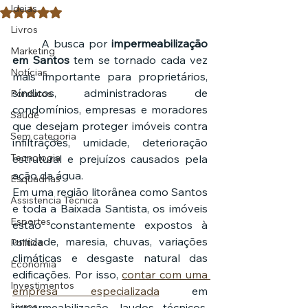
Ideias
Avaliado com NaN de 5 estrelas.
Livros
	A busca por 
impermeabilização 
Marketing
em Santos
 tem se tornado cada vez 
Notícias
mais importante para proprietários, 
síndicos, administradoras de 
Pordutos
condomínios, empresas e moradores 
Saúde
que desejam proteger imóveis contra 
Sem categoria
infiltrações, umidade, deterioração 
Tecnologia
estrutural e prejuízos causados pela 
ação da água.
Esquadrias
Em uma região litorânea como Santos 
Assistencia Técnica
e toda a Baixada Santista, os imóveis 
Esportes
estão constantemente expostos à 
umidade, maresia, chuvas, variações 
Política
climáticas e desgaste natural das 
Economia
edificações. Por isso, 
contar com uma 
Investimentos
empresa especializada
 em 
Livros
impermeabilização, laudos técnicos, 