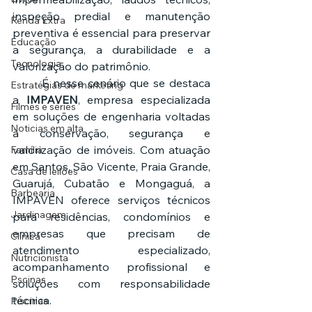
inspeção predial e manutenção 
Renda Extra
preventiva é essencial para preservar 
Educação
a segurança, a durabilidade e a 
Tecnologia
valorização do patrimônio.
	É nesse cenário que se destaca 
Estratégias de marketing
a 
IMPAVEN
, empresa especializada 
Filmes e séries
em soluções de engenharia voltadas 
Noticias em alta
à conservação, segurança e 
valorização de imóveis. Com atuação 
Família
em Santos, São Vicente, Praia Grande, 
Casa de leilões
Guarujá, Cubatão e Mongaguá, a 
Barbearia
IMPAVEN oferece serviços técnicos 
Jardinagem
para residências, condomínios e 
empresas que precisam de 
Clínica
atendimento especializado, 
Nutricionista
acompanhamento profissional e 
Pscinas
soluções com responsabilidade 
técnica.
Piscinas