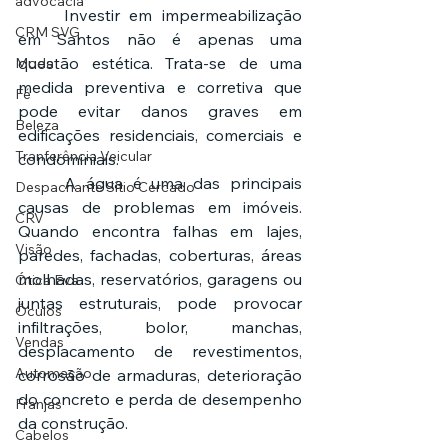
advocacia
	Investir em impermeabilização 
CRM SVG
em Santos não é apenas uma 
questão estética. Trata-se de uma 
Moda
medida preventiva e corretiva que 
Fé
pode evitar danos graves em 
Beleza
edificações residenciais, comerciais e 
Tranferência Veicular
condominiais.
	A água é uma das principais 
Despachante Sítio Cercado
causas de problemas em imóveis. 
CRV
Quando encontra falhas em lajes, 
Visão
paredes, fachadas, coberturas, áreas 
molhadas, reservatórios, garagens ou 
Ótica Eva
juntas estruturais, pode provocar 
Óculos
infiltrações, bolor, manchas, 
Vendas
desplacamento de revestimentos, 
Automação
corrosão de armaduras, deterioração 
do concreto e perda de desempenho 
Franjas
da construção.
Cabelos