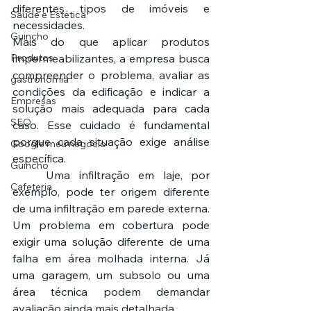
diferentes tipos de imóveis e 
Saúde e Estética
necessidades.
Guincho
Mais do que aplicar produtos 
Produtos
impermeabilizantes, a empresa busca 
compreender o problema, avaliar as 
gastronomia
condições da edificação e indicar a 
Empresas
solução mais adequada para cada 
SEO
caso. Esse cuidado é fundamental 
porque cada situação exige análise 
Google meu negócio
específica.
Guincho
	Uma infiltração em laje, por 
Cafeteria
exemplo, pode ter origem diferente 
de uma infiltração em parede externa. 
Um problema em cobertura pode 
exigir uma solução diferente de uma 
falha em área molhada interna. Já 
uma garagem, um subsolo ou uma 
área técnica podem demandar 
avaliação ainda mais detalhada.