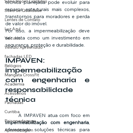
Sono Boom Colchões
técnica planejada pode evoluir para 
reparos estruturais mais complexos, 
Sono de Qualidade
transtornos para moradores e perda 
Lentes de Contato
de valor do imóvel.
Luz Azul
Por isso, a impermeabilização deve 
ser vista como um investimento em 
Veículos
segurança, proteção e durabilidade.
Veículo Apreendido
fachadas LED
IMPAVEN: 
Relógios
impermeabilização 
Mangata CrossFit
com engenharia e 
Academia
responsabilidade 
Acessórios
técnica
Fachadas
Curitiba
	A IMPAVEN atua com foco em 
Psicopedagoga
impermeabilização com engenharia
, 
oferecendo soluções técnicas para 
Aprendizagem