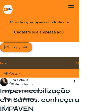
Mais de 1250 empresas cadastradas
Cadastre sua empresa aqui
Copy Link
Post
All Posts
Thais Araújo
All Posts
9 min de leitura
Impermeabilização
Agência de marketing
em Santos: conheça a
Empreendedorismo
Finanças
IMPAVEN