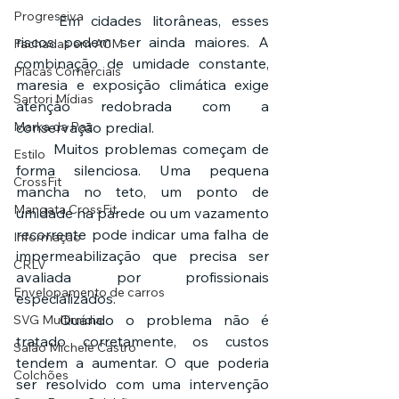
Progressiva
	Em cidades litorâneas, esses 
riscos podem ser ainda maiores. A 
Fachadas em ACM
combinação de umidade constante, 
Placas Comerciais
maresia e exposição climática exige 
Sartori Mídias
atenção redobrada com a 
Marka da Paz
conservação predial.
	Muitos problemas começam de 
Estilo
forma silenciosa. Uma pequena 
CrossFit
mancha no teto, um ponto de 
Mangata CrossFit
umidade na parede ou um vazamento 
recorrente pode indicar uma falha de 
Informação
impermeabilização que precisa ser 
CRLV
avaliada por profissionais 
Envelopamento de carros
especializados.
	Quando o problema não é 
SVG Multimídia
tratado corretamente, os custos 
Salão Michele Castro
tendem a aumentar. O que poderia 
Colchões
ser resolvido com uma intervenção 