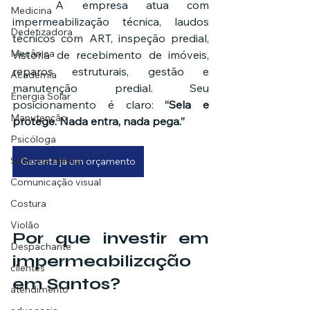
	A empresa atua com 
Medicina
impermeabilização técnica, laudos 
Dedetizadora
técnicos com ART, inspeção predial, 
Mecânica
vistoria de recebimento de imóveis, 
reparos estruturais, gestão e 
Academia
manutenção predial. Seu 
Energia Solar
posicionamento é claro: 
“Sela e 
Manutenção
protege. Nada entra, nada pega.”
Psicóloga
Salão de beleza
Garanta já um orçamento
Comunicação visual
Costura
Violão
Por que investir em 
Despachante
impermeabilização 
clientes
em Santos?
atendimento