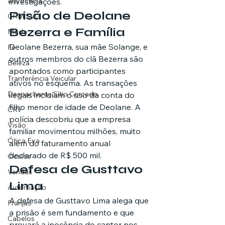
advocacia
investigações.
Prisão de Deolane 
CRM SVG
Bezerra e Família
Moda
Deolane Bezerra, sua mãe Solange, e 
Fé
outros membros do clã Bezerra são 
Beleza
apontados como participantes 
Tranferência Veicular
ativos no esquema. As transações 
Despachante Sítio Cercado
ilegais incluíam o uso da conta do 
filho menor de idade de Deolane. A 
CRV
polícia descobriu que a empresa 
Visão
familiar movimentou milhões, muito 
Ótica Eva
além do faturamento anual 
declarado de R$ 500 mil.
Óculos
Defesa de Gusttavo 
Vendas
Lima
Automação
A defesa de Gusttavo Lima alega que 
Franjas
a prisão é sem fundamento e que 
Cabelos
provará a inocência do cantor nos 