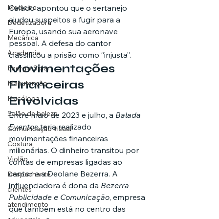
Medicina
Calado apontou que o sertanejo 
ajudou suspeitos a fugir para a 
Dedetizadora
Europa, usando sua aeronave 
Mecânica
pessoal. A defesa do cantor 
Academia
classificou a prisão como “injusta”.
Movimentações 
Energia Solar
Financeiras 
Manutenção
Psicóloga
Envolvidas
Salão de beleza
Entre maio de 2023 e julho, a 
Balada 
Eventos
 teria realizado 
Comunicação visual
movimentações financeiras 
Costura
milionárias. O dinheiro transitou por 
Violão
contas de empresas ligadas ao 
cantor e a Deolane Bezerra. A 
Despachante
influenciadora é dona da 
Bezerra 
clientes
Publicidade e Comunicação
, empresa 
atendimento
que também está no centro das 