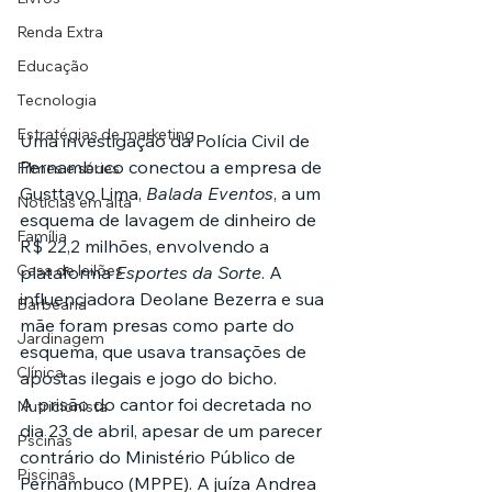
Renda Extra
Educação
Tecnologia
Estratégias de marketing
Uma investigação da Polícia Civil de 
Pernambuco conectou a empresa de 
Filmes e séries
Gusttavo Lima, 
Balada Eventos
, a um 
Noticias em alta
esquema de lavagem de dinheiro de 
Família
R$ 22,2 milhões, envolvendo a 
Casa de leilões
plataforma 
Esportes da Sorte
. A 
influenciadora Deolane Bezerra e sua 
Barbearia
mãe foram presas como parte do 
Jardinagem
esquema, que usava transações de 
Clínica
apostas ilegais e jogo do bicho.
A prisão do cantor foi decretada no 
Nutricionista
dia 23 de abril, apesar de um parecer 
Pscinas
contrário do Ministério Público de 
Piscinas
Pernambuco (MPPE). A juíza Andrea 