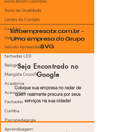
Sono Boom Colchões
Sono de Qualidade
Lentes de Contato
Luz Azul
listaempresabr.com.br -
Veículos
Uma empresa do Grupo
SVG
Veículo Apreendido
fachadas LED
Seja Encontrado no
Relógios
Google
Mangata CrossFit
Academia
Coloque sua empresa no radar de
Acessórios
quem realmente procura por seus
serviços na sua cidade!
Fachadas
Curitiba
Psicopedagoga
Aprendizagem