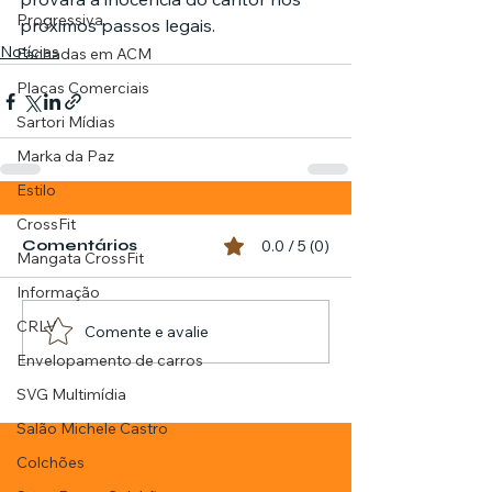
Progressiva
próximos passos legais.
Notícias
Fachadas em ACM
Placas Comerciais
Sartori Mídias
Marka da Paz
Estilo
CrossFit
Comentários
0.0 / 5 (0)
Mangata CrossFit
Informação
CRLV
Comente e avalie
Envelopamento de carros
SVG Multimídia
Salão Michele Castro
Colchões