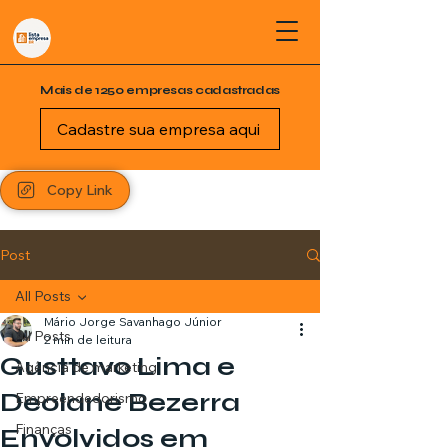
Mais de 1250 empresas cadastradas
Cadastre sua empresa aqui
Copy Link
Post
All Posts
Mário Jorge Savanhago Júnior
All Posts
2 min de leitura
Gusttavo Lima e
Agência de marketing
Deolane Bezerra
Empreendedorismo
Finanças
Envolvidos em