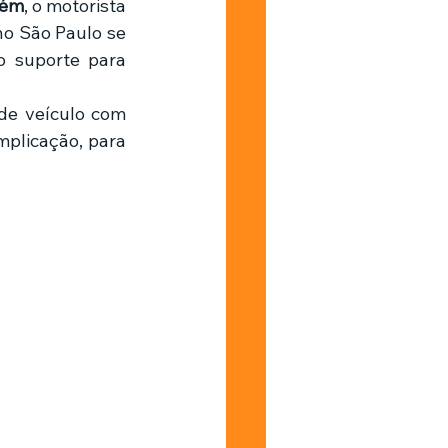
lém
, o motorista 
o São Paulo se 
 suporte para 
e veículo com 
plicação, para 