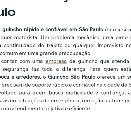
ulo
mes e séries
Noticias em alta
Família
Casa de leilões
de 5 estrelas.
 
guincho rápido e confiável em São Paulo
 é uma sit
lquer motorista. Um problema mecânico, uma pane i
ricionista
continuidade do trajeto ou qualquer imprevisto no 
a comum em uma grande preocupação.
 contar com uma 
empresa
 de guincho que atenda c
oca e arredores
, o 
Guincho São Paulo
 oferece um s
 precisam de suporte rápido e confiável na cidade de 
oltado para quem busca praticidade e confiança, a
istas em situações de emergência, remoção ou transport
um atendimento objetivo e eficiente.