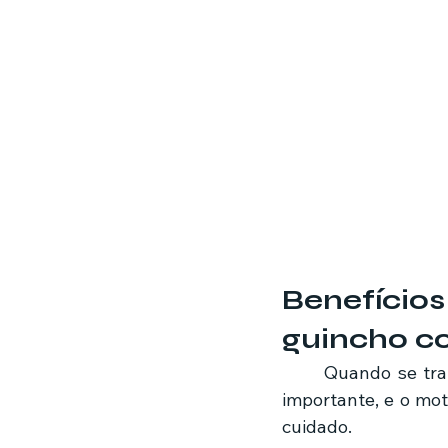
Benefíci
guincho co
	Quando se trata de guincho, confiança é um fator essencial. O veículo é um bem 
importante, e o mot
cuidado.