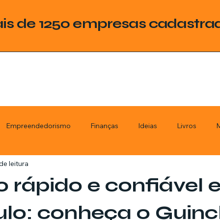
is de 1250 empresas cadastra
Empreendedorismo
Finanças
Ideias
Livros
M
de leitura
ategoria
Tecnologia
Esquadrias
Assistencia Técnica
 rápido e confiável
stimentos
Livros
Renda Extra
Educação
Tecno
ulo: conheça o Guin