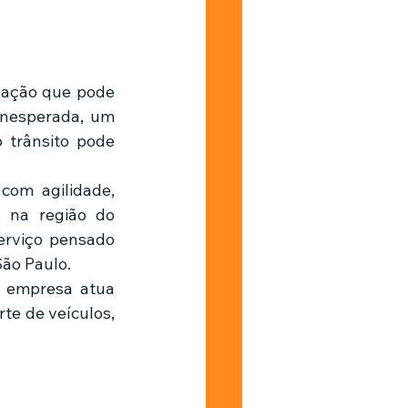
Barbearia
uação que pode 
nesperada, um 
trânsito pode 
om agilidade, 
responsabilidade e segurança faz toda a diferença. Para quem está na região do 
erviço pensado 
São Paulo.
 empresa atua 
e de veículos, 