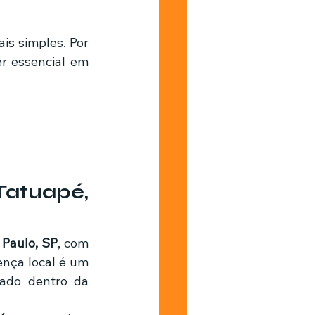
s simples. Por 
r essencial em 
atuapé, 
 Paulo, SP
, com 
ença local é um 
ado dentro da 