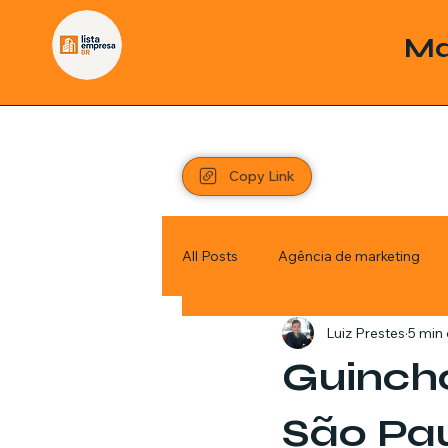
Ma
Copy Link
All Posts
Agência de marketing
Luiz Prestes
5 min 
Pordutos
Saúde
Sem c
Guincho
Política
Economia
Inve
São Pa