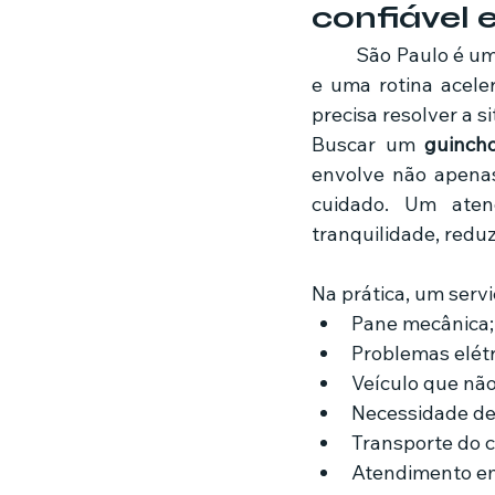
confiável
	São Paulo é uma cidade com trânsito intenso, grandes avenidas, vias movimentadas 
e uma rotina acele
precisa resolver a s
Buscar um 
guinch
envolve não apenas
cuidado. Um atend
tranquilidade, redu
Na prática, um serv
Pane mecânica;
Problemas elétr
Veículo que não 
Necessidade de
Transporte do ca
Atendimento em