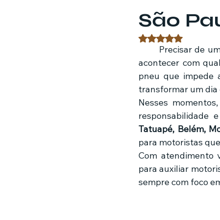
São Pa
Estratégias de marketing
Fil
Avaliado com NaN 
	Precisar de um
acontecer com qua
Jardinagem
Clínica
Nut
pneu que impede a 
transformar um di
Nesses momentos,
Tatuapé, Belém, Mo
para motoristas que
Com atendimento v
para auxiliar motor
sempre com foco em 