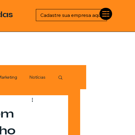
das
Cadastre sua empresa aqui
arketing
Notícias
Esportes
 em
logia
cho