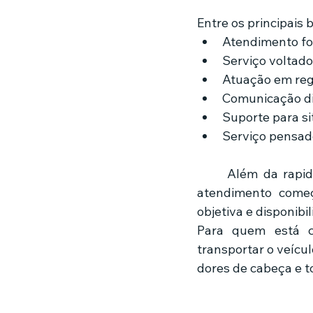
Entre os principais 
Atendimento fo
Serviço voltado
Atuação em reg
Comunicação di
Suporte para si
Serviço pensado
	Além da rapidez, a confiabilidade também é um diferencial importante. Um bom 
atendimento começ
objetiva e disponibi
Para quem está c
transportar o veícu
dores de cabeça e t