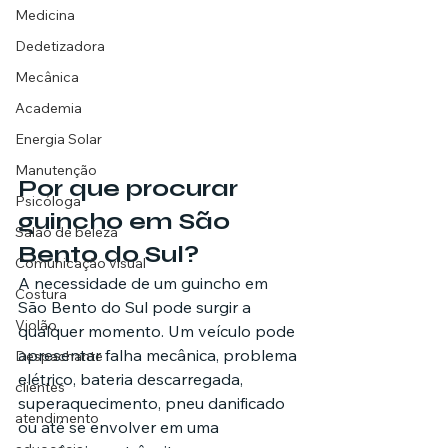
Medicina
Dedetizadora
Mecânica
Academia
Energia Solar
Manutenção
Por que procurar 
Psicóloga
guincho em São 
Salão de beleza
Bento do Sul?
Comunicação visual
A necessidade de um guincho em 
Costura
São Bento do Sul pode surgir a 
Violão
qualquer momento. Um veículo pode 
apresentar falha mecânica, problema 
Despachante
elétrico, bateria descarregada, 
clientes
superaquecimento, pneu danificado 
atendimento
ou até se envolver em uma 