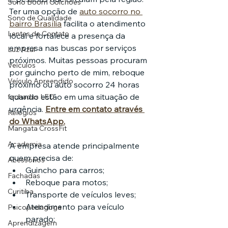
Sono Boom Colchões
Ter uma opção de 
auto socorro no 
Sono de Qualidade
bairro Brasília
 facilita o atendimento 
Lentes de Contato
local e fortalece a presença da 
empresa nas buscas por serviços 
Luz Azul
próximos. Muitas pessoas procuram 
Veículos
por guincho perto de mim, reboque 
Veículo Apreendido
próximo ou auto socorro 24 horas 
quando estão em uma situação de 
fachadas LED
urgência. 
Entre em contato através 
Relógios
do WhatsApp.
Mangata CrossFit
Academia
A empresa atende principalmente 
quem precisa de:
Acessórios
Guincho para carros;
Fachadas
Reboque para motos;
Curitiba
Transporte de veículos leves;
Atendimento para veículo 
Psicopedagoga
parado;
Aprendizagem