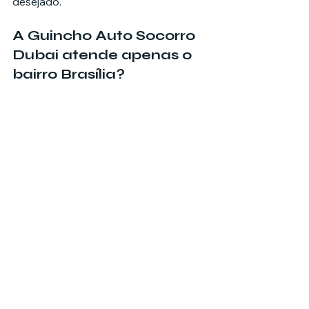
desejado.
A Guincho Auto Socorro 
Dubai atende apenas o 
bairro Brasília?
Não. A empresa está localizada no 
bairro Brasília, mas atende São 
Bento do Sul e região, conforme 
disponibilidade e necessidade do 
serviço.
Quando devo chamar 
um guincho?
O guincho pode ser chamado 
quando o veículo apresenta pane, 
não liga, sofre acidente, precisa ser 
levado até uma oficina ou não pode 
circular com segurança.