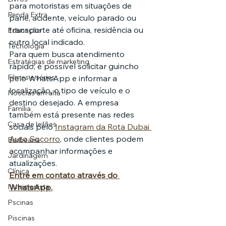
para motoristas em situações de 
Renda Extra
pane, acidente, veículo parado ou 
transporte até oficina, residência ou 
Educação
outro local indicado.
Tecnologia
Para quem busca atendimento 
Estratégias de marketing
rápido, é possível solicitar guincho 
Filmes e séries
pelo WhatsApp e informar a 
localização, o tipo de veículo e o 
Noticias em alta
destino desejado. A empresa 
Família
também está presente nas redes 
Casa de leilões
sociais pelo 
Instagram da Rota Dubai 
Auto Socorro
, onde clientes podem 
Barbearia
acompanhar informações e 
Jardinagem
atualizações.
Clínica
Entre em contato através do 
Nutricionista
WhatsApp.
Pscinas
Piscinas