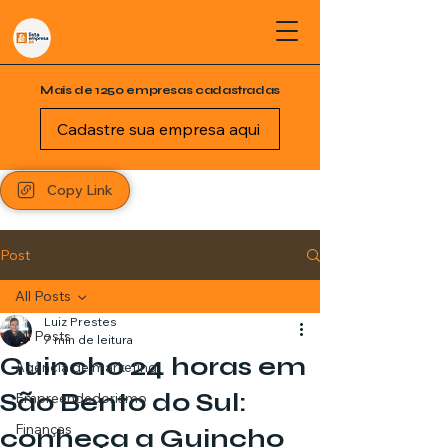
Mais de 1250 empresas cadastradas
Cadastre sua empresa aqui
Copy Link
Post
All Posts
Luiz Prestes
All Posts
7 min de leitura
Guincho 24 horas em
Agência de marketing
São Bento do Sul:
Empreendedorismo
Finanças
conheça a Guincho