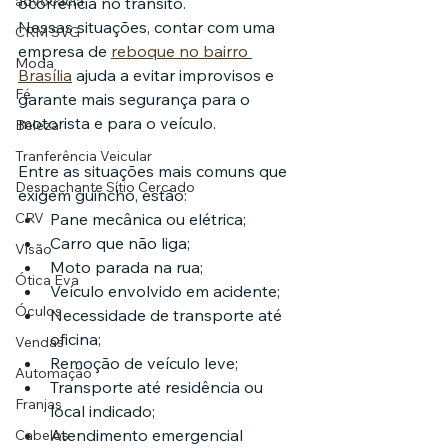
advocacia
ocorrência no trânsito.
Nessas situações, contar com uma 
CRM SVG
empresa de 
reboque no bairro 
Moda
Brasília
 ajuda a evitar improvisos e 
Fé
garante mais segurança para o 
motorista e para o veículo.
Beleza
Tranferência Veicular
Entre as situações mais comuns que 
Despachante Sítio Cercado
exigem guincho, estão:
CRV
Pane mecânica ou elétrica;
Carro que não liga;
Visão
Moto parada na rua;
Ótica Eva
Veículo envolvido em acidente;
Óculos
Necessidade de transporte até 
oficina;
Vendas
Remoção de veículo leve;
Automação
Transporte até residência ou 
Franjas
local indicado;
Atendimento emergencial 
Cabelos