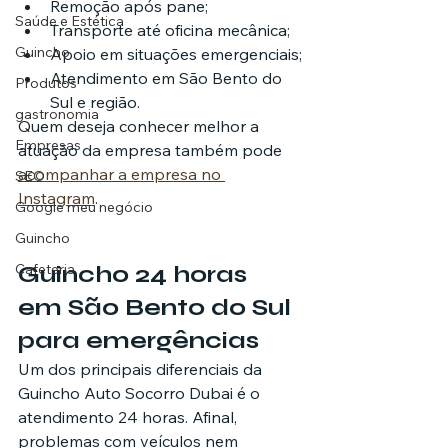
Remoção após pane;
Saúde e Estética
Transporte até oficina mecânica;
Guincho
Apoio em situações emergenciais;
Atendimento em São Bento do 
Produtos
Sul e região.
gastronomia
Quem deseja conhecer melhor a 
Empresas
atuação da empresa também pode 
acompanhar a empresa no 
SEO
Instagram
.
Google meu negócio
Guincho
Cafeteria
Guincho 24 horas 
em São Bento do Sul 
para emergências
Um dos principais diferenciais da 
Guincho Auto Socorro Dubai é o 
atendimento 24 horas. Afinal, 
problemas com veículos nem 