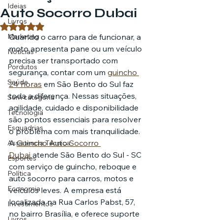
Ideias
Auto Socorro Dubai
Livros
Avaliado com NaN de 5 estrelas.
Marketing
Quando o carro para de funcionar, a 
moto apresenta pane ou um veículo 
Notícias
precisa ser transportado com 
Pordutos
segurança, contar com um 
guincho 
Saúde
24 horas
 em São Bento do Sul faz 
toda a diferença. Nessas situações, 
Sem categoria
agilidade, cuidado e disponibilidade 
Tecnologia
são pontos essenciais para resolver 
Esquadrias
o problema com mais tranquilidade.
A 
Guincho Auto Socorro 
Assistencia Técnica
Dubai
 atende São Bento do Sul - SC 
Esportes
com serviço de guincho, reboque e 
Política
auto socorro para carros, motos e 
Economia
veículos leves. A empresa está 
localizada na Rua Carlos Pabst, 57, 
Investimentos
no bairro Brasília, e oferece suporte 
Livros