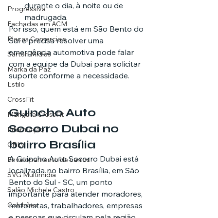
durante o dia, à noite ou de 
Progressiva
madrugada.
Fachadas em ACM
Por isso, quem está em São Bento do 
Placas Comerciais
Sul e precisa resolver uma 
emergência automotiva pode falar 
Sartori Mídias
com a equipe da Dubai para solicitar 
Marka da Paz
suporte conforme a necessidade.
Estilo
CrossFit
Guincho Auto 
Mangata CrossFit
Socorro Dubai no 
Informação
bairro Brasília
CRLV
A Guincho Auto Socorro Dubai está 
Envelopamento de carros
localizada no bairro Brasília, em São 
SVG Multimídia
Bento do Sul - SC, um ponto 
Salão Michele Castro
importante para atender moradores, 
Colchões
motoristas, trabalhadores, empresas 
e pessoas que circulam pela região.