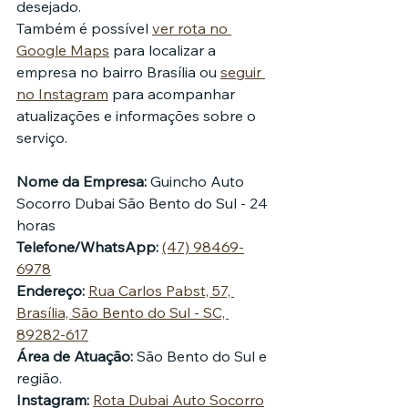
desejado.
Também é possível 
ver rota no 
Google Maps
 para localizar a 
empresa no bairro Brasília ou 
seguir 
no Instagram
 para acompanhar 
atualizações e informações sobre o 
serviço.
Nome da Empresa:
 Guincho Auto 
Socorro Dubai São Bento do Sul - 24 
horas
Telefone/WhatsApp:
(47) 98469-
6978
Endereço:
Rua Carlos Pabst, 57, 
Brasília, São Bento do Sul - SC, 
89282-617
Área de Atuação:
 São Bento do Sul e 
região.
Instagram:
Rota Dubai Auto Socorro