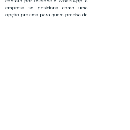
contato por telefone e WhatsApp, a 
empresa se posiciona como uma 
opção próxima para quem precisa de 
botijão de gás no dia a dia.
Para comprar gás de cozinha, 
consultar atendimento ou obter mais 
informações, entre em contato com a 
Ch Moura Gás
.
Chame no Whatsapp!
Quer que sua 
empresa também 
seja encontrada no 
Google?