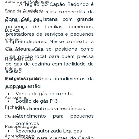
Sono Boom Colchões
	A região do Capão Redondo é 
Sono de Qualidade
uma das áreas mais conhecidas da 
Zona Sul paulistana, com grande 
Lentes de Contato
presença de famílias, comércios, 
Luz Azul
prestadores de serviços e pequenos 
Veículos
empreendedores. Nesse contexto, a 
Ch Moura Gás se posiciona como 
Veículo Apreendido
uma opção local para quem precisa 
fachadas LED
de gás de cozinha com facilidade de 
Relógios
acesso.
Mangata CrossFit
Entre os principais atendimentos da 
empresa estão:
Academia
Venda de gás de cozinha
Acessórios
Botijão de gás P13
Fachadas
Atendimento para residências
Atendimento para pequenos 
Curitiba
comércios
Psicopedagoga
Revenda autorizada Liquigás
Aprendizagem
Suporte para clientes do Capão 