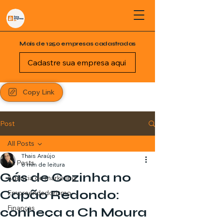
Mais de 1250 empresas cadastradas
Cadastre sua empresa aqui
Copy Link
Post
All Posts
Thais Araújo
All Posts
6 min de leitura
Gás de Cozinha no
Agência de marketing
Capão Redondo:
Empreendedorismo
Finanças
conheça a Ch Moura