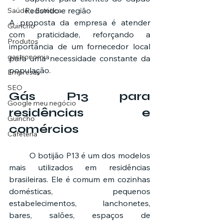
Redondo e região
Saúde e Estética
A proposta da empresa é atender 
Guincho
com praticidade, reforçando a 
Produtos
importância de um fornecedor local 
gastronomia
para uma necessidade constante da 
população.
Empresas
SEO
Gás P13 para 
Google meu negócio
residências e 
Guincho
comércios
Cafeteria
	O botijão P13 é um dos modelos 
mais utilizados em residências 
brasileiras. Ele é comum em cozinhas 
domésticas, pequenos 
estabelecimentos, lanchonetes, 
bares, salões, espaços de 