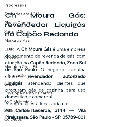
Progressiva
Fachadas em ACM
Ch Moura Gás: 
Placas Comerciais
revendedor Liquigás 
Sartori Mídias
no Capão Redondo
Marka da Paz
	A 
Ch Moura Gás
 é uma empresa 
Estilo
do segmento de revenda de gás, com 
CrossFit
atuação no 
Capão Redondo, Zona Sul 
Mangata CrossFit
de São Paulo
. O negócio trabalha 
Informação
como 
revendedor autorizado 
Liquigás
, atendendo clientes que 
CRLV
procuram gás de cozinha para uso 
Envelopamento de carros
doméstico e comercial.
SVG Multimídia
A empresa está localizada na:
Av. Carlos Lacerda, 3144 — Vila 
Salão Michele Castro
Pirajussara, São Paulo - SP, 05789-001
Colchões