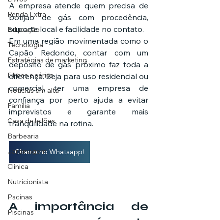
A empresa atende quem precisa de 
Renda Extra
botijão de gás com procedência, 
suporte local e facilidade no contato.
Educação
Em uma região movimentada como o 
Tecnologia
Capão Redondo, contar com um 
Estratégias de marketing
depósito de gás próximo faz toda a 
Filmes e séries
diferença. Seja para uso residencial ou 
comercial, ter uma empresa de 
Noticias em alta
confiança por perto ajuda a evitar 
Família
imprevistos e garante mais 
Casa de leilões
tranquilidade na rotina.
Barbearia
Jardinagem
Chame no Whatsapp!
Clínica
Nutricionista
Pscinas
A importância de 
Piscinas