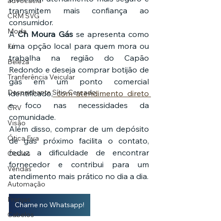
advocacia
transmitem mais confiança ao 
CRM SVG
consumidor.
Moda
A 
Ch Moura Gás
 se apresenta como 
uma opção local para quem mora ou 
Fé
trabalha na região do Capão 
Beleza
Redondo e deseja comprar botijão de 
Tranferência Veicular
gás em um ponto comercial 
Despachante Sítio Cercado
identificado,
 com atendimento direto 
e foco nas necessidades da 
CRV
comunidade.
Visão
Além disso, comprar de um depósito 
Ótica Eva
de gás próximo facilita o contato, 
reduz a dificuldade de encontrar 
Óculos
fornecedor e contribui para um 
Vendas
atendimento mais prático no dia a dia.
Automação
Franjas
Chame no Whatsapp!
Cabelos