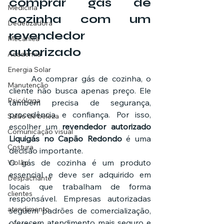
comprar gás de 
Medicina
cozinha com um 
Dedetizadora
revendedor 
Mecânica
autorizado
Academia
Energia Solar
	Ao comprar gás de cozinha, o 
Manutenção
cliente não busca apenas preço. Ele 
Psicóloga
também precisa de segurança, 
procedência e confiança. Por isso, 
Salão de beleza
escolher um 
revendedor autorizado 
Comunicação visual
Liquigás no Capão Redondo
 é uma 
Costura
decisão importante.
O gás de cozinha é um produto 
Violão
essencial e deve ser adquirido em 
Despachante
locais que trabalham de forma 
clientes
responsável. Empresas autorizadas 
atendimento
seguem padrões de comercialização, 
oferecem atendimento mais seguro e 