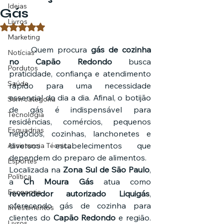
Ideias
Gás
Livros
Avaliado com NaN de 5 estrelas.
Marketing
	Quem procura 
gás de cozinha 
Notícias
no Capão Redondo
 busca 
Pordutos
praticidade, confiança e atendimento 
Saúde
rápido para uma necessidade 
essencial do dia a dia. Afinal, o botijão 
Sem categoria
de gás é indispensável para 
Tecnologia
residências, comércios, pequenos 
Esquadrias
negócios, cozinhas, lanchonetes e 
diversos estabelecimentos que 
Assistencia Técnica
dependem do preparo de alimentos.
Esportes
Localizada na 
Zona Sul de São Paulo
, 
Política
a 
Ch Moura Gás
 atua como 
Economia
revendedor autorizado Liquigás
, 
oferecendo gás de cozinha para 
Investimentos
clientes do 
Capão Redondo
 e região. 
Livros