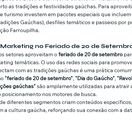
rto as tradições e festividades gaúchas. Para aproveit
e turismo investem em pacotes especiais que incluem v
radições Gaúchas), desfiles temáticos e passeios por p
ução Farroupilha.
 Marketing no Feriado de 20 de Setembr
s setores aproveitam o 
feriado de 20 de setembro
 par
ing temáticas. O uso das redes sociais para promove
nectam com as tradições gaúchas é uma prática comum
o 
"feriado de 20 de setembro"
, 
"Dia do Gaúcho"
, 
"Revo
ições gaúchas"
 são amplamente utilizadas para atrair 
o posicionamento nos motores de busca.
de diferentes segmentos criam conteúdos específicos,
m a cultura gaúcha, reforçando sua conexão com a data