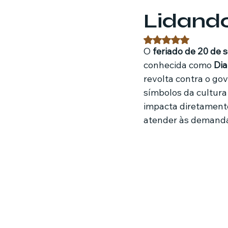
Lidand
Estratégias de marketing
Fil
Avaliado com NaN 
O 
feriado de 20 de
conhecida como 
Dia
Jardinagem
Clínica
Nut
revolta contra o go
símbolos da cultura
impacta diretamente
atender às demanda