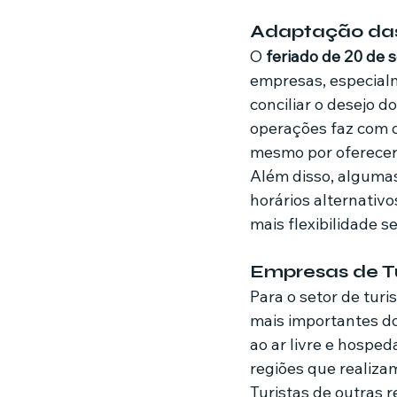
Adaptação das
O 
feriado de 20 de
empresas, especial
conciliar o desejo 
operações faz com q
mesmo por oferecer
Além disso, algumas
horários alternativ
mais flexibilidade s
Empresas de T
Para o setor de turi
mais importantes do
ao ar livre e hosp
regiões que realiz
Turistas de outras r