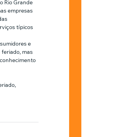
o Rio Grande 
umas empresas 
das 
viços típicos 
sumidores e 
 feriado, mas 
econhecimento 
riado, 