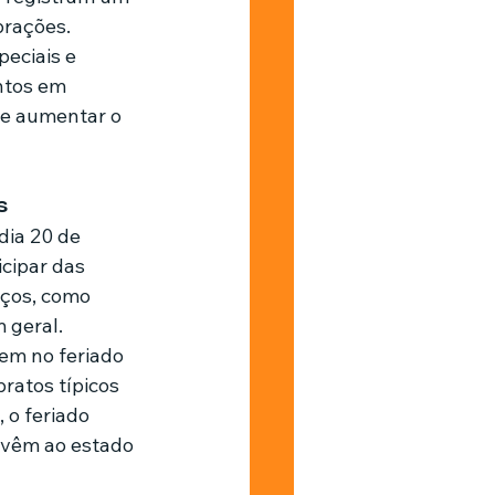
brações.
eciais e 
ntos em 
 e aumentar o 
s
dia 20 de 
cipar das 
iços, como 
 geral.
em no feriado 
atos típicos 
o feriado 
 vêm ao estado 