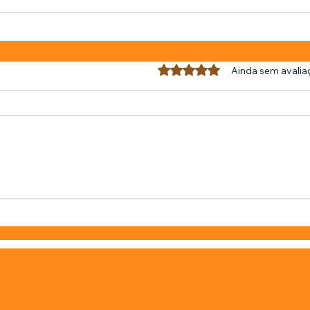
Avaliado com 0 de 5 estrel
Ainda sem avalia