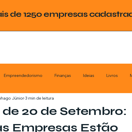
is de 1250 empresas cadastra
Empreendedorismo
Finanças
Ideias
Livros
M
nhago Júnior
3 min de leitura
ategoria
Tecnologia
Esquadrias
Assistencia Técnica
 de 20 de Setembro:
stimentos
Livros
Renda Extra
Educação
Tecno
s Empresas Estão