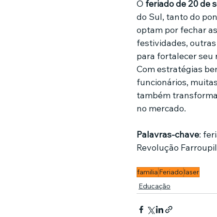
O 
feriado de 20 de
do Sul, tanto do po
optam por fechar as
festividades, outra
para fortalecer seu
Com estratégias be
funcionários, muita
também transformar
no mercado.
Palavras-chave
: fe
Revolução Farroupil
familia
Feriado
laser
Educação