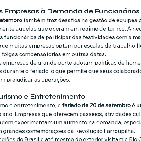
 Empresas à Demanda de Funcionários
 setembro
 também traz desafios na gestão de equipes 
mente aquelas que operam em regime de turnos. A nec
dos funcionários de participar das festividades com a 
ue muitas empresas optem por escalas de trabalho fle
 folgas compensatórias em outras datas.
 empresas de grande porte adotam políticas de home 
os durante o feriado, o que permite que seus colabora
em prejudicar as operações.
urismo e Entretenimento
smo e entretenimento, o 
feriado de 20 de setembro
 é 
 ano. Empresas que oferecem passeios, atividades cult
edagem experimentam um aumento na demanda, espec
am grandes comemorações da Revolução Farroupilha.
egiões do Brasil e até mesmo do exterior visitam o Rio