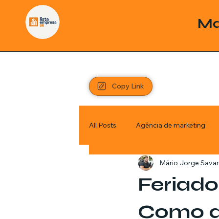
Ma
Copy Link
All Posts
Agência de marketing
Mário Jorge Sava
Pordutos
Saúde
Sem c
Feriado
Política
Economia
Inve
Como a