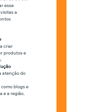
ar esse 
isitas a 
ontos 
o
a criar 
r produtos e 
.
lução 
a atenção do 
 como blogs e 
 e a região.