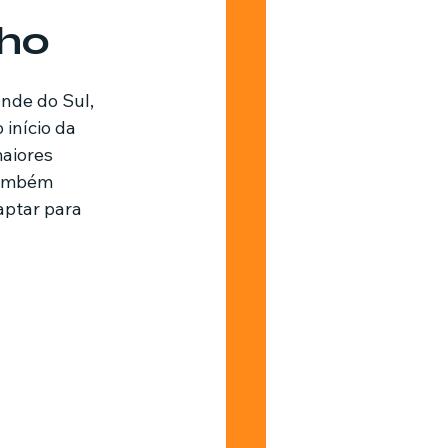
cho
Barbearia
nde do Sul, 
 início da 
aiores 
também 
aptar para 