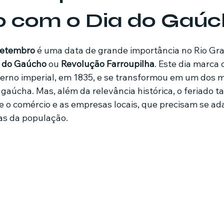
o com o Dia do Gaú
mes e séries
Noticias em alta
Família
Casa de leilões
de 5 estrelas.
 setembro
 é uma data de grande importância no Rio Gra
 do Gaúcho
 ou 
Revolução Farroupilha
. Este dia marca o
ricionista
verno imperial, em 1835, e se transformou em um dos m
 gaúcha. Mas, além da relevância histórica, o feriado 
 o comércio e as empresas locais, que precisam se ad
s da população.