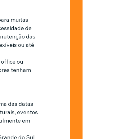
para muitas 
essidade de 
manutenção das 
xíveis ou até 
office ou 
dores tenham 
uma das datas 
urais, eventos 
ialmente em 
 Grande do Sul 