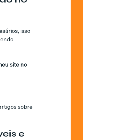
ários, isso 
dendo 
eu site no 
rtigos sobre 
eis e 