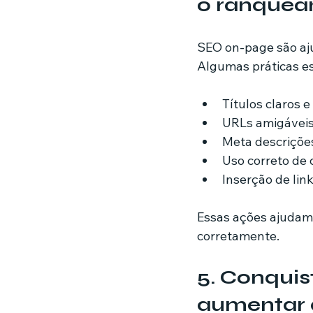
o ranque
SEO on-page são ajus
Algumas práticas es
Títulos claros 
URLs amigáveis 
Meta descriçõe
Uso correto de 
Inserção de lin
Essas ações ajudam
corretamente.
5. Conquis
aumentar 