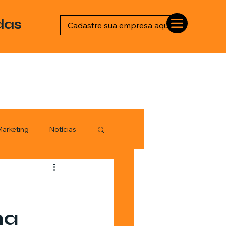
das
Cadastre sua empresa aqui
arketing
Notícias
Esportes
logia
ma