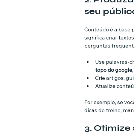
seu públic
Conteúdo é a base p
significa criar text
perguntas frequente
Use palavras-ch
topo do google
Crie artigos, gu
Atualize conteú
Por exemplo, se voc
dicas de treino, ma
3. Otimize 