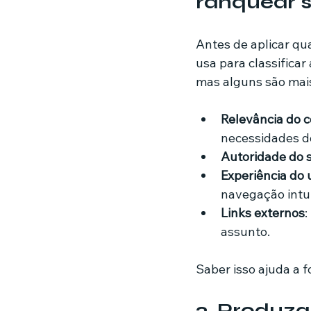
ranquear s
Antes de aplicar qu
usa para classificar
mas alguns são mai
Relevância do 
necessidades do
Autoridade do s
Experiência do 
navegação intui
Links externos
:
assunto.
Saber isso ajuda a 
2. Produza