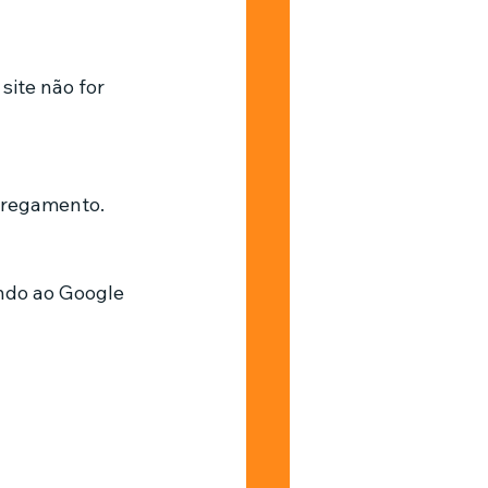
ite não for 
rregamento.
ando ao Google 