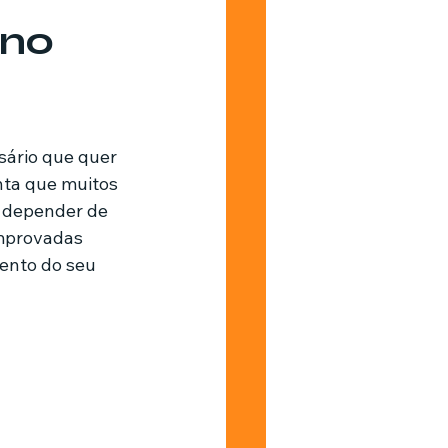
 no
Barbearia
sário que quer 
nta que muitos 
 depender de 
omprovadas 
ento do seu 