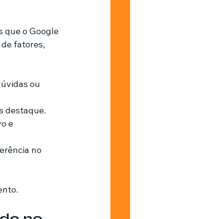
s que o Google 
de fatores, 
úvidas ou 
s destaque.
o e 
erência no 
ento.
do no 