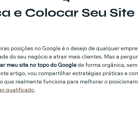
a e Colocar Seu Site
mes e séries
Noticias em alta
Família
Casa de leilões
ricionista
de 5 estrelas.
iras posições no Google é o desejo de qualquer empre
ade do seu negócio e atrair mais clientes. Mas a pergu
ar meu site no topo do Google
 de forma orgânica, sem
te artigo, vou compartilhar estratégias práticas e c
o que realmente funciona para melhorar o posicionam
go qualificado
.