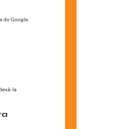
ra do Google. 
dexá-la 
ra 