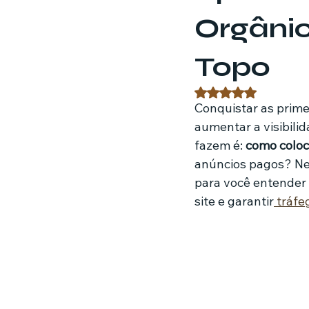
Orgânic
Estratégias de marketing
Fil
Topo
Jardinagem
Clínica
Nut
Avaliado com NaN 
Conquistar as prime
aumentar a visibilid
fazem é: 
como coloc
anúncios pagos? Nes
para você entender 
site e garantir
 tráfe