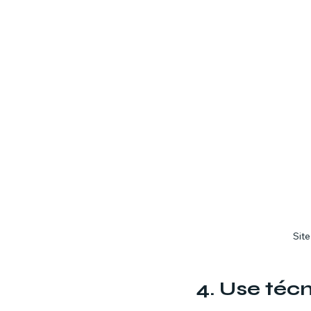
Sit
4. Use téc