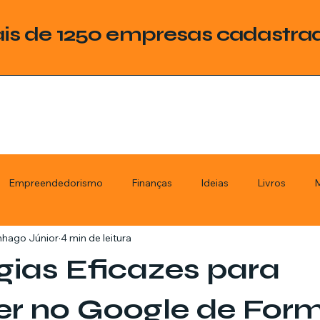
is de 1250 empresas cadastra
Empreendedorismo
Finanças
Ideias
Livros
M
nhago Júnior
4 min de leitura
ategoria
Tecnologia
Esquadrias
Assistencia Técnica
gias Eficazes para
stimentos
Livros
Renda Extra
Educação
Tecno
er no Google de For