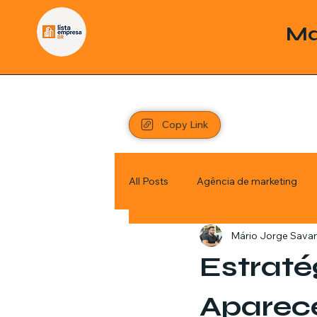
Ma
Copy Link
All Posts
Agência de marketing
Mário Jorge Sava
Pordutos
Saúde
Sem c
Estraté
Política
Economia
Inve
Aparec