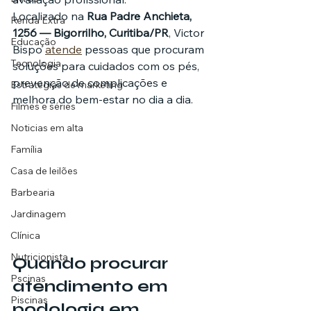
Localizado na 
Rua Padre Anchieta, 
Renda Extra
1256 — Bigorrilho, Curitiba/PR
, Victor 
Educação
Bispo 
atende
 pessoas que procuram 
Tecnologia
soluções para cuidados com os pés, 
prevenção de complicações e 
Estratégias de marketing
melhora do bem-estar no dia a dia.
Filmes e séries
Noticias em alta
Família
Casa de leilões
Barbearia
Jardinagem
Clínica
Nutricionista
Quando procurar 
Pscinas
atendimento em 
Piscinas
podologia em 