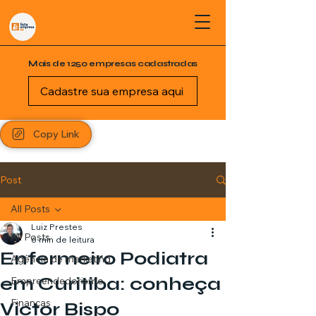
Mais de 1250 empresas cadastradas
Cadastre sua empresa aqui
Copy Link
Post
All Posts
Luiz Prestes
All Posts
6 min de leitura
Enfermeiro Podiatra
Agência de marketing
em Curitiba: conheça
Empreendedorismo
Finanças
Victor Bispo