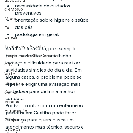
advocacia
necessidade de cuidados 
CRM SVG
preventivos;
Moda
orientação sobre higiene e saúde 
dos pés;
Fé
podologia em geral.
Beleza
Tranferência Veicular
A unha encravada, por exemplo, 
pode causar dor, vermelhidão, 
Despachante Sítio Cercado
inchaço e dificuldade para realizar 
CRV
atividades simples do dia a dia. Em 
Visão
alguns casos, o problema pode se 
Ótica Eva
repetir e exigir uma avaliação mais 
cuidadosa para definir a melhor 
Óculos
conduta.
Vendas
Por isso, contar com um 
enfermeiro 
Automação
podiatra em Curitiba
 pode fazer 
diferença para quem busca um 
Franjas
atendimento mais técnico, seguro e 
Cabelos