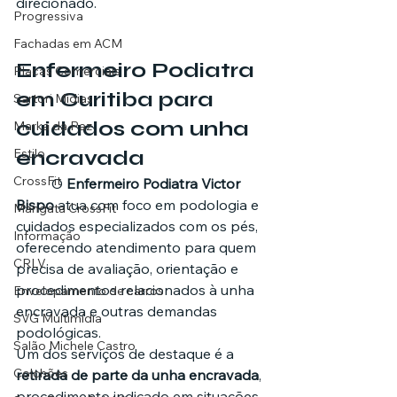
direcionado.
Progressiva
Fachadas em ACM
Enfermeiro Podiatra 
Placas Comerciais
em Curitiba para 
Sartori Mídias
cuidados com unha 
Marka da Paz
encravada
Estilo
CrossFit
	O 
Enfermeiro Podiatra Victor 
Bispo
 atua com foco em podologia e 
Mangata CrossFit
cuidados especializados com os pés, 
Informação
oferecendo atendimento para quem 
CRLV
precisa de avaliação, orientação e 
procedimentos relacionados à unha 
Envelopamento de carros
encravada e outras demandas 
SVG Multimídia
podológicas.
Salão Michele Castro
Um dos serviços de destaque é a 
Colchões
retirada de parte da unha encravada
, 
procedimento indicado em situações 