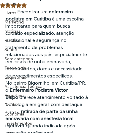
Ideias
Avaliado com NaN de 5 estrelas.
	Encontrar um 
enfermeiro 
Livros
podiatra em Curitiba
 é uma escolha 
Marketing
importante para quem busca 
Notícias
cuidado especializado, atenção 
profissional e segurança no 
Pordutos
tratamento de problemas 
Saúde
relacionados aos pés, especialmente 
Sem categoria
em casos de unha encravada, 
Tecnologia
desconfortos, dores e necessidade 
de procedimentos específicos.
Esquadrias
No bairro Bigorrilho, em Curitiba/PR, 
Assistencia Técnica
o 
Enfermeiro Podiatra Victor 
Esportes
Bispo
 oferece atendimento voltado à 
podologia em geral, com destaque 
Política
para a 
retirada de parte da unha 
Economia
encravada com anestesia local 
Investimentos
injetável
, quando indicada após 
Livros
avaliação profissional.