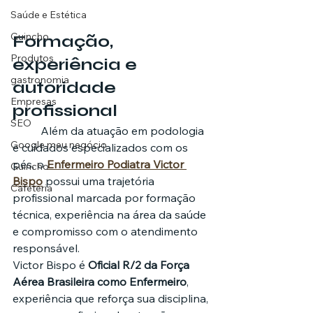
Saúde e Estética
Guincho
Formação, 
Produtos
experiência e 
gastronomia
autoridade 
Empresas
profissional
SEO
	Além da atuação em podologia 
Google meu negócio
e cuidados especializados com os 
pés, o 
Enfermeiro Podiatra Victor 
Guincho
Bispo
 possui uma trajetória 
Cafeteria
profissional marcada por formação 
técnica, experiência na área da saúde 
e compromisso com o atendimento 
responsável.
Victor Bispo é 
Oficial R/2 da Força 
Aérea Brasileira como Enfermeiro
, 
experiência que reforça sua disciplina, 