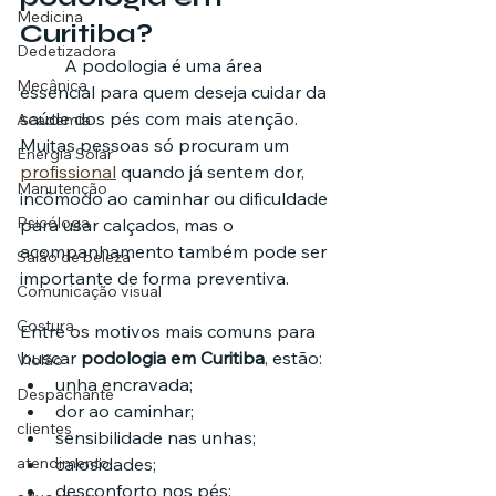
Medicina
Curitiba?
Dedetizadora
	A podologia é uma área 
Mecânica
essencial para quem deseja cuidar da 
saúde dos pés com mais atenção. 
Academia
Muitas pessoas só procuram um 
Energia Solar
profissional
 quando já sentem dor, 
Manutenção
incômodo ao caminhar ou dificuldade 
Psicóloga
para usar calçados, mas o 
acompanhamento também pode ser 
Salão de beleza
importante de forma preventiva.
Comunicação visual
Costura
Entre os motivos mais comuns para 
buscar 
podologia em Curitiba
, estão:
Violão
unha encravada;
Despachante
dor ao caminhar;
clientes
sensibilidade nas unhas;
calosidades;
atendimento
desconforto nos pés;