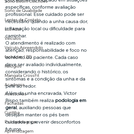
Sono Boom Colchões
específicas, conforme avaliação 
Sono de Qualidade
profissional. Esse cuidado pode ser 
Lentes de Contato
necessário quando a unha causa dor, 
inflamação local ou dificuldade para 
Luz Azul
caminhar.
Veículos
O atendimento é realizado com 
Veículo Apreendido
atenção, responsabilidade e foco no 
conforto do paciente. Cada caso 
fachadas LED
deve ser avaliado individualmente, 
Relógios
considerando o histórico, os 
Mangata CrossFit
sintomas e a condição da unha e da 
Academia
pele ao redor.
Além da unha encravada, Victor 
Acessórios
Bispo também realiza 
podologia em 
Fachadas
geral
, auxiliando pessoas que 
Curitiba
desejam manter os pés bem 
cuidados e prevenir desconfortos 
Psicopedagoga
futuros.
Aprendizagem