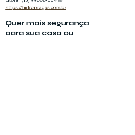
https://hidropragas.com.br
Quer mais segurança 
para sua casa ou 
empresa?
Acesse nosso site 
www.svgmultimidia.com.br
 e 
descubra como podemos 
potencializar o alcance da sua 
empresa com estratégias de 
marketing digital que geram 
resultados reais. Fale com nossos 
especialistas e transforme visitantes 
em clientes hoje mesmo.
São Paulo
Litoral Sul
Litoral Norte
Dedetizadora