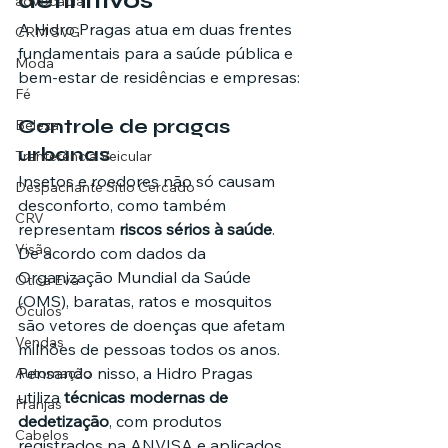
definitivos
advocacia
A Hidro Pragas atua em duas frentes 
CRM SVG
fundamentais para a saúde pública e 
Moda
bem-estar de residências e empresas:
Fé
Controle de pragas 
Beleza
urbanas
Tranferência Veicular
Insetos e roedores não só causam 
Despachante Sítio Cercado
desconforto, como também 
CRV
representam 
riscos sérios à saúde
. 
Visão
De acordo com dados da 
Organização Mundial da Saúde 
Ótica Eva
(OMS), baratas, ratos e mosquitos 
Óculos
são vetores de doenças que afetam 
Vendas
milhões de pessoas todos os anos.
Pensando nisso, a Hidro Pragas 
Automação
utiliza 
técnicas modernas de 
Franjas
dedetização
, com produtos 
Cabelos
registrados na ANVISA e aplicados 