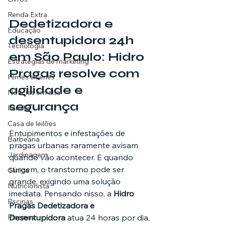
Renda Extra
Dedetizadora e 
Educação
desentupidora 24h 
Tecnologia
em São Paulo: Hidro 
Estratégias de marketing
Pragas resolve com 
Filmes e séries
agilidade e 
Noticias em alta
segurança
Família
Casa de leilões
Entupimentos e infestações de 
Barbearia
pragas urbanas raramente avisam 
Jardinagem
quando vão acontecer. E quando 
surgem, o transtorno pode ser 
Clínica
grande, exigindo uma solução 
Nutricionista
imediata. Pensando nisso, a 
Hidro 
Pscinas
Pragas Dedetizadora e 
Piscinas
Desentupidora
 atua 24 horas por dia, 