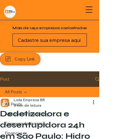
Mais de 1250 empresas cadastradas
Cadastre sua empresa aqui
Copy Link
Post
All Posts
Lista Empresa BR
All Posts
3 min de leitura
Dedetizadora e
Agência de marketing
desentupidora 24h
Empreendedorismo
Finanças
em São Paulo: Hidro