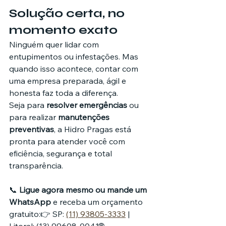
Solução certa, no 
momento exato
Ninguém quer lidar com 
entupimentos ou infestações. Mas 
quando isso acontece, contar com 
uma empresa preparada, ágil e 
honesta faz toda a diferença.
Seja para 
resolver emergências
 ou 
para realizar 
manutenções 
preventivas
, a Hidro Pragas está 
pronta para atender você com 
eficiência, segurança e total 
transparência.
📞 
Ligue agora mesmo ou mande um 
WhatsApp
 e receba um orçamento 
gratuito:👉 SP: 
(11) 93805-3333
 | 
Litoral: (13) 99608-0041🌐 