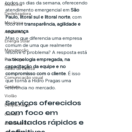
todos os dias da semana, oferecendo 
Medicina
atendimento emergencial em 
São 
Dedetizadora
Paulo, litoral sul e litoral norte
, com 
Mecânica
foco em 
transparência, agilidade e 
segurança
.
Academia
Mas o que diferencia uma empresa 
Energia Solar
comum de uma que realmente 
Manutenção
resolve o problema? A resposta está 
na 
tecnologia empregada, na 
Psicóloga
capacitação da equipe e no 
Salão de beleza
compromisso com o cliente
. É isso 
Comunicação visual
que torna a Hidro Pragas uma 
Costura
referência no mercado.
Violão
Serviços oferecidos 
Despachante
com foco em 
clientes
resultados rápidos e 
atendimento