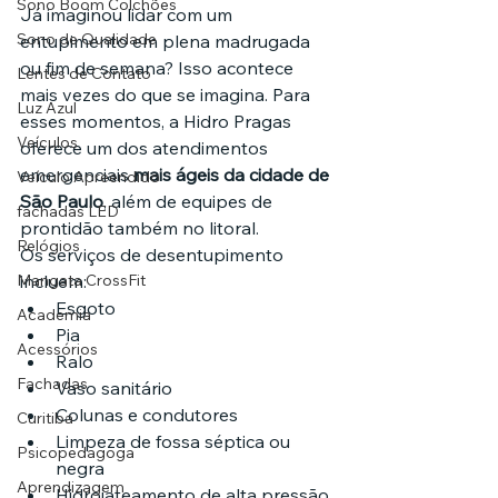
Sono Boom Colchões
Já imaginou lidar com um 
Sono de Qualidade
entupimento em plena madrugada 
ou fim de semana? Isso acontece 
Lentes de Contato
mais vezes do que se imagina. Para 
Luz Azul
esses momentos, a Hidro Pragas 
Veículos
oferece um dos atendimentos 
emergenciais 
mais ágeis da cidade de 
Veículo Apreendido
São Paulo
, além de equipes de 
fachadas LED
prontidão também no litoral.
Relógios
Os serviços de desentupimento 
Mangata CrossFit
incluem:
Esgoto
Academia
Pia
Acessórios
Ralo
Fachadas
Vaso sanitário
Colunas e condutores
Curitiba
Limpeza de fossa séptica ou 
Psicopedagoga
negra
Aprendizagem
Hidrojateamento de alta pressão