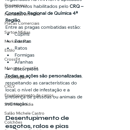
Progressiva
por técnicos habilitados pelo 
CRQ – 
Conselho Regional de Química 4ª 
Fachadas em ACM
Região
.
Placas Comerciais
Entre as pragas combatidas estão:
Sartori Mídias
Cupins
Baratas
Marka da Paz
Ratos
Estilo
Formigas
CrossFit
Aranhas
Mangata CrossFit
Escorpiões
Todas as ações são personalizadas
, 
Informação
respeitando as características do 
CRLV
local, o nível de infestação e a 
Envelopamento de carros
presença de pessoas ou animais de 
estimação.
SVG Multimídia
Salão Michele Castro
Desentupimento de 
Colchões
esgotos, ralos e pias