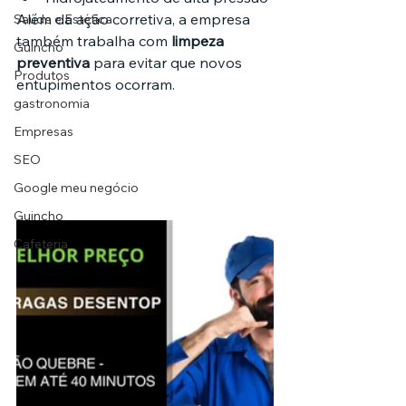
Além da ação corretiva, a empresa 
Saúde e Estética
também trabalha com 
limpeza 
Guincho
preventiva
 para evitar que novos 
Produtos
entupimentos ocorram.
gastronomia
Empresas
SEO
Google meu negócio
Guincho
Cafeteria