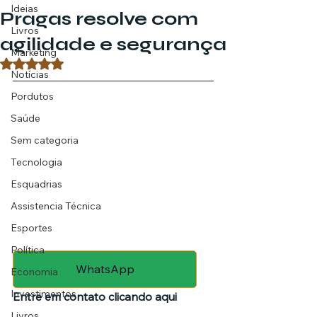
Ideias
Pragas resolve com
Livros
agilidade e segurança
Marketing
Avaliado com NaN de 5 estrelas.
Notícias
Pordutos
Saúde
Sem categoria
Tecnologia
Esquadrias
Assistencia Técnica
Esportes
Política
WhatsApp
Economia
Investimentos
Entre em contato clicando aqui
Livros