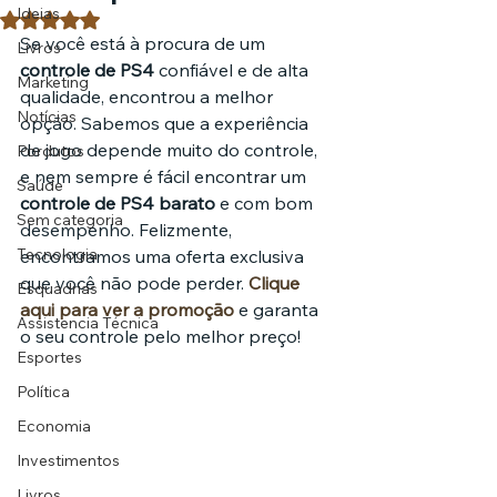
Ideias
Avaliado com NaN de 5 estrelas.
Se você está à procura de um 
Livros
controle de PS4
 confiável e de alta 
Marketing
qualidade, encontrou a melhor 
Notícias
opção. Sabemos que a experiência 
de jogo depende muito do controle, 
Pordutos
e nem sempre é fácil encontrar um 
Saúde
controle de PS4 barato
 e com bom 
Sem categoria
desempenho. Felizmente, 
Tecnologia
encontramos uma oferta exclusiva 
que você não pode perder. 
Clique 
Esquadrias
aqui para ver a promoção
 e garanta 
Assistencia Técnica
o seu controle pelo melhor preço!
Esportes
Política
Economia
Investimentos
Livros