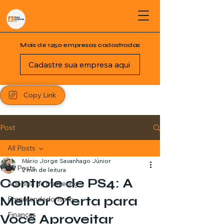
Mais de 1250 empresas cadastradas
Cadastre sua empresa aqui
Copy Link
Post
All Posts
Mário Jorge Savanhago Júnior
All Posts
2 min de leitura
Controle de PS4: A
Agência de marketing
Melhor Oferta para
Empreendedorismo
Finanças
Você Aproveitar