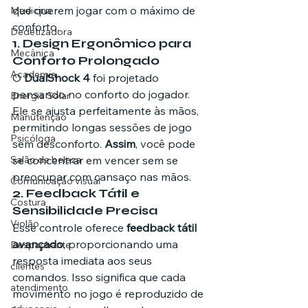
que querem jogar com o máximo de 
Medicina
conforto.
Dedetizadora
1. 
Design Ergonômico para 
Mecânica
Conforto Prolongado
Academia
O 
DualShock 4
 foi projetado 
pensando no conforto do jogador. 
Energia Solar
Ele se ajusta perfeitamente às mãos, 
Manutenção
permitindo longas sessões de jogo 
Psicóloga
sem desconforto. 
Assim
, você pode 
Salão de beleza
se concentrar em vencer sem se 
preocupar com cansaço nas mãos.
Comunicação visual
2. 
Feedback Tátil e 
Costura
Sensibilidade Precisa
Violão
Esse controle oferece 
feedback tátil 
avançado
, proporcionando uma 
Despachante
resposta imediata aos seus 
clientes
comandos. Isso significa que cada 
atendimento
movimento no jogo é reproduzido de 