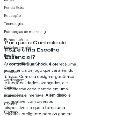
Renda Extra
Educação
Tecnologia
Estratégias de marketing
Filmes e séries
Por que o Controle de 
Noticias em alta
PS4 é uma Escolha 
Família
Essencial?
Casa de leilões
O 
controle DualShock 4
 oferece uma 
experiência de jogo que vai além do 
Barbearia
básico. Com seu design ergonômico 
Jardinagem
e funcionalidades avançadas, ele 
Clínica
transforma cada partida em uma 
experiência imersiva. 
Além disso
, é 
Nutricionista
compatível com diversos 
Pscinas
dispositivos, o que o torna uma 
Piscinas
escolha inteligente para os gamers 