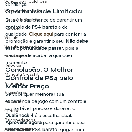
Sono Boom Colchões
confiança.
Sono de Qualidade
Oportunidade Limitada
Lentes de Contato
Esta é a sua chance de garantir um 
controle de PS4 barato
 e de 
Luz Azul
qualidade. 
Clique aqui
 para conferir a 
Veículos
promoção e garantir o seu. 
Não deixe 
Veículo Apreendido
essa oportunidade passar
, pois a 
oferta pode acabar a qualquer 
fachadas LED
momento.
Relógios
Conclusão: O Melhor 
Mangata CrossFit
Controle de PS4 pelo 
Academia
Melhor Preço
Acessórios
Se você quer melhorar sua 
experiência de jogo com um controle 
Fachadas
confortável, preciso e durável, o 
Curitiba
DualShock 4
 é a escolha ideal. 
Psicopedagoga
Aproveite agora
 para garantir o seu 
Aprendizagem
controle de PS4 barato
 e jogar com 