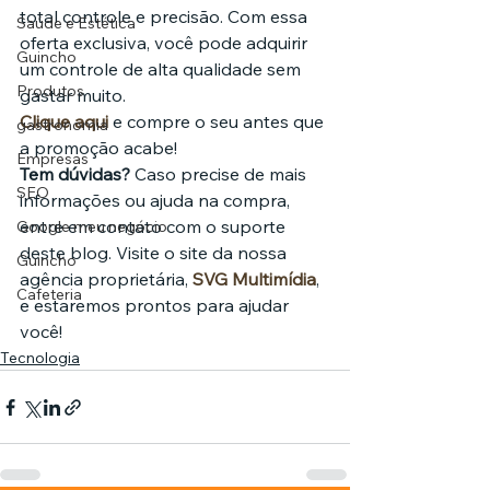
total controle e precisão. Com essa 
Saúde e Estética
oferta exclusiva, você pode adquirir 
Guincho
um controle de alta qualidade sem 
Produtos
gastar muito.
Clique aqui
 e compre o seu antes que 
gastronomia
a promoção acabe!
Empresas
Tem dúvidas?
 Caso precise de mais 
SEO
informações ou ajuda na compra, 
entre em contato com o suporte 
Google meu negócio
deste blog. Visite o site da nossa 
Guincho
agência proprietária, 
SVG Multimídia
, 
Cafeteria
e estaremos prontos para ajudar 
você!
Tecnologia