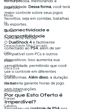
advocacia
forma precisa, melhorando a 
jogabilidade. 
Dessa forma
, você terá 
CRM SVG
maior controle sobre seus jogos 
Moda
favoritos, seja em corridas, batalhas 
Fé
ou esportes.
3. 
Conectividade e 
Beleza
Compatibilidade
Tranferência Veicular
O 
DualShock 4
 é facilmente 
Despachante Sítio Cercado
conectado ao 
PS4
, além de ser 
CRV
compatível com PCs e outros 
dispositivos. Isso aumenta sua 
Visão
versatilidade, permitindo que você 
Ótica Eva
use o controle em diferentes 
Óculos
plataformas. 
Além disso
, a duração 
da bateria garante horas de jogo 
Vendas
sem interrupções.
Automação
Por que Esta Oferta é 
Franjas
Imperdível?
Cabelos
Encontrar um 
controle de PS4
 por 