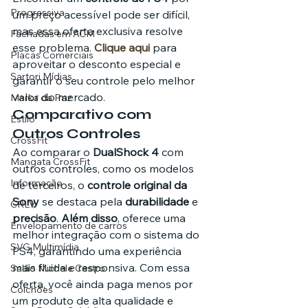
Progressiva
um preço acessível pode ser difícil, 
mas essa oferta exclusiva resolve 
Fachadas em ACM
esse problema. 
Clique aqui
 para 
Placas Comerciais
aproveitar o desconto especial e 
Sartori Mídias
garantir o seu controle pelo melhor 
valor do mercado.
Marka da Paz
Comparativo com 
Estilo
Outros Controles
CrossFit
Ao comparar o 
DualShock 4
 com 
Mangata CrossFit
outros controles, como os modelos 
Informação
de terceiros, o 
controle original da 
Sony
 se destaca pela 
durabilidade
 e 
CRLV
precisão
. 
Além disso
, oferece uma 
Envelopamento de carros
melhor integração com o sistema do 
SVG Multimídia
PS4, garantindo uma experiência 
mais fluida e responsiva. Com essa 
Salão Michele Castro
oferta, você ainda paga menos por 
Colchões
um produto de alta qualidade e 