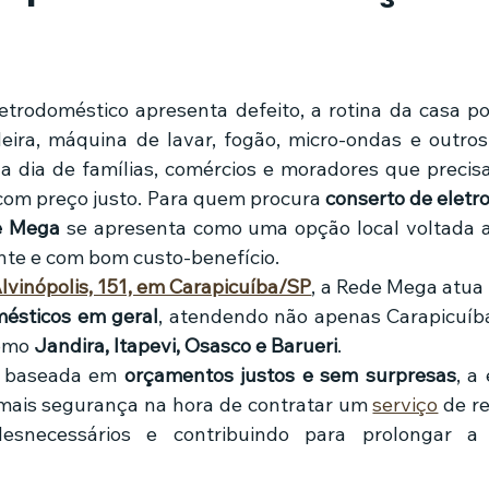
mes e séries
Noticias em alta
Família
Casa de leilões
de 5 estrelas.
eira, máquina de lavar, fogão, micro-ondas e outro
ricionista
a dia de famílias, comércios e moradores que precis
 com preço justo. Para quem procura 
conserto de eletr
e Mega
 se apresenta como uma opção local voltada 
ente e com bom custo-benefício.
lvinópolis, 151, em Carapicuíba/SP
, a Rede Mega atua
mésticos em geral
, atendendo não apenas Carapicuíb
omo 
Jandira, Itapevi, Osasco e Barueri
.
 baseada em 
orçamentos justos e sem surpresas
, a
 mais segurança na hora de contratar um 
serviço
 de r
esnecessários e contribuindo para prolongar a 