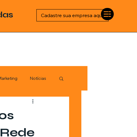
das
Cadastre sua empresa aqui
arketing
Notícias
Esportes
os
logia
 Rede