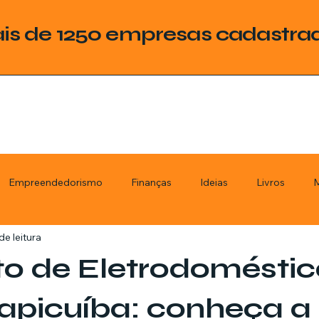
is de 1250 empresas cadastra
Empreendedorismo
Finanças
Ideias
Livros
M
de leitura
ategoria
Tecnologia
Esquadrias
Assistencia Técnica
o de Eletrodoméstic
stimentos
Livros
Renda Extra
Educação
Tecno
apicuíba: conheça a