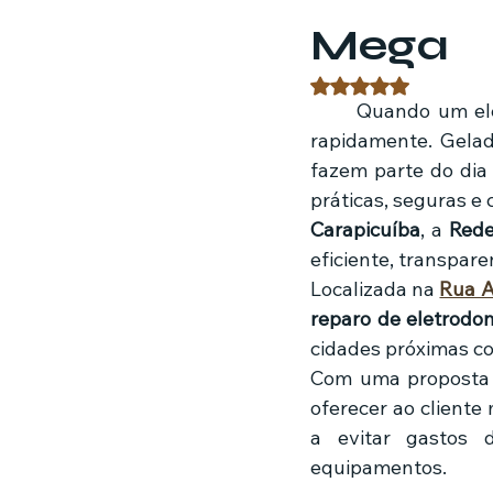
Mega
Estratégias de marketing
Fil
Avaliado com NaN 
	Quando um eletrodoméstico apresenta defeito, a rotina da casa pode ser afetada 
rapidamente. Gelad
Jardinagem
Clínica
Nut
fazem parte do dia 
práticas, seguras e
Carapicuíba
, a 
Red
eficiente, transpar
Localizada na 
Rua A
reparo de eletrodo
cidades próximas c
Com uma proposta
oferecer ao cliente
a evitar gastos d
equipamentos.