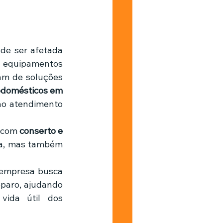
Barbearia
s equipamentos 
am de soluções 
odomésticos em 
ao atendimento 
 com 
conserto e 
a, mas também 
 empresa busca 
eparo, ajudando 
vida útil dos 