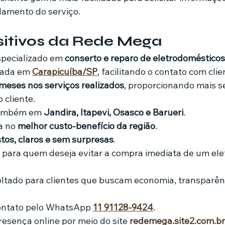
amento do serviço.
sitivos da Rede Mega
pecializado em 
conserto e reparo de eletrodomésticos
zada em 
Carapicuíba/SP
, facilitando o contato com clie
meses nos serviços realizados
, proporcionando mais s
 cliente.
ambém em 
Jandira, Itapevi, Osasco e Barueri
.
a no 
melhor custo-benefício da região
.
stos, claros e sem surpresas
.
 para quem deseja evitar a compra imediata de um ele
ltado para clientes que buscam economia, transparênc
contato pelo WhatsApp 
11 91128-9424
.
sença online por meio do site 
redemega.site2.com.br