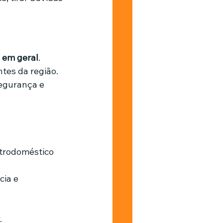
 em geral
.
ntes da região.
egurança e 
trodoméstico 
ia e 
.