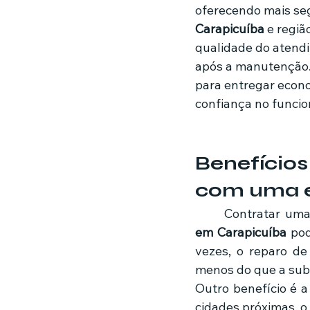
oferecendo mais se
Carapicuíba
 e regi
qualidade do atendi
após a manutenção. 
para entregar econo
confiança no funci
Benefício
com uma e
	Contratar um
em Carapicuíba
 pod
vezes, o reparo de
menos do que a sub
Outro benefício é 
cidades próximas, o 