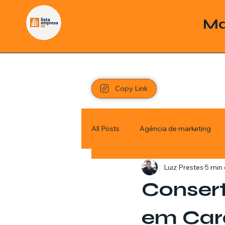
Ma
Copy Link
All Posts
Agência de marketing
Luiz Prestes
5 min 
Pordutos
Saúde
Sem c
Consert
Política
Economia
Inve
em Car