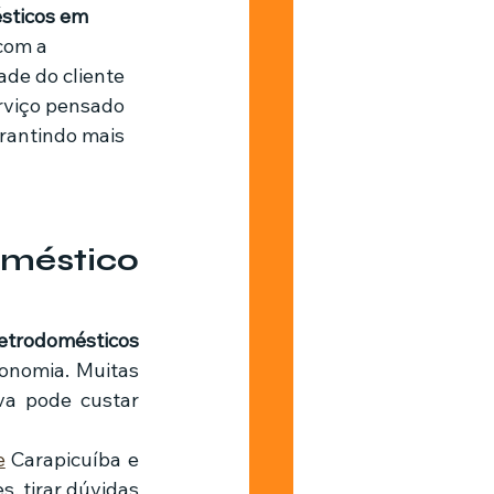
sticos em 
com a 
de do cliente 
rviço pensado 
rantindo mais 
méstico 
etrodomésticos 
onomia. Muitas 
a pode custar 
e
 Carapicuíba e 
, tirar dúvidas 