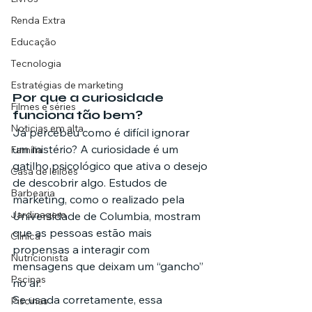
Renda Extra
Educação
Tecnologia
Estratégias de marketing
Por que a curiosidade 
Filmes e séries
funciona tão bem?
Noticias em alta
Já percebeu como é difícil ignorar 
um mistério? A curiosidade é um 
Família
gatilho psicológico que ativa o desejo 
Casa de leilões
de descobrir algo. Estudos de 
Barbearia
marketing, como o realizado pela 
Jardinagem
Universidade de Columbia, mostram 
que as pessoas estão mais 
Clínica
propensas a interagir com 
Nutricionista
mensagens que deixam um “gancho” 
Pscinas
no ar.
Se usada corretamente, essa 
Piscinas