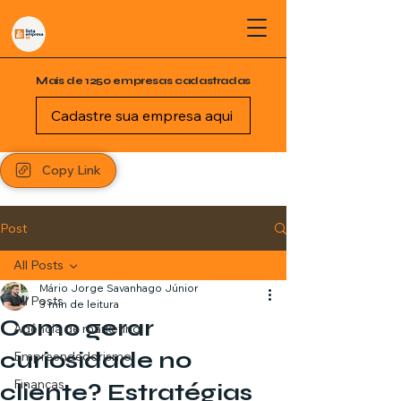
Mais de 1250 empresas cadastradas
Cadastre sua empresa aqui
Copy Link
Post
All Posts
Mário Jorge Savanhago Júnior
All Posts
3 min de leitura
Como gerar
Agência de marketing
curiosidade no
Empreendedorismo
Finanças
cliente? Estratégias