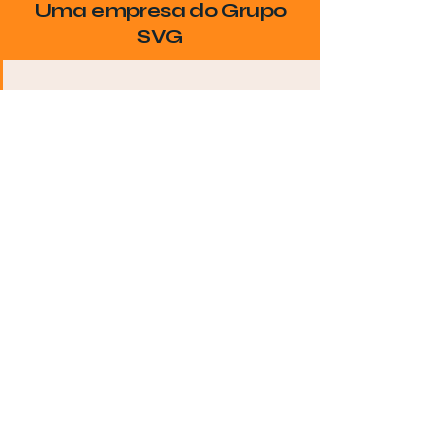
Uma empresa do Grupo
SVG
Seja Encontrado no
Google
Coloque sua empresa no radar de
quem realmente procura por seus
serviços na sua cidade!
Destaque-se da
Concorrência
Artigos exclusivos mostram os
diferenciais do seu negócio e