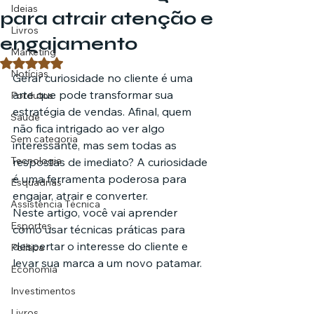
Ideias
para atrair atenção e
Livros
engajamento
Marketing
Avaliado com NaN de 5 estrelas.
Notícias
Gerar curiosidade no cliente é uma 
arte que pode transformar sua 
Pordutos
estratégia de vendas. Afinal, quem 
Saúde
não fica intrigado ao ver algo 
Sem categoria
interessante, mas sem todas as 
Tecnologia
respostas de imediato? A curiosidade 
é uma ferramenta poderosa para 
Esquadrias
engajar, atrair e converter.
Assistencia Técnica
Neste artigo, você vai aprender 
Esportes
como usar técnicas práticas para 
despertar o interesse do cliente e 
Política
levar sua marca a um novo patamar.
Economia
Investimentos
Livros