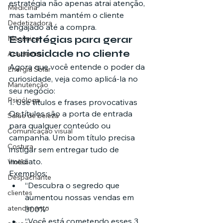
estratégia não apenas atrai atenção, 
Medicina
mas também mantém o cliente 
Dedetizadora
engajado até a compra.
Estratégias para gerar 
Mecânica
curiosidade no cliente
Academia
Agora que você entende o poder da 
Energia Solar
curiosidade, veja como aplicá-la no 
Manutenção
seu negócio:
Psicóloga
1. Use títulos e frases provocativas
Os títulos são a porta de entrada 
Salão de beleza
para qualquer conteúdo ou 
Comunicação visual
campanha. Um bom título precisa 
Costura
instigar sem entregar tudo de 
imediato.
Violão
Exemplos:
Despachante
“Descubra o segredo que 
clientes
aumentou nossas vendas em 
atendimento
300%”
“Você está cometendo esses 3 