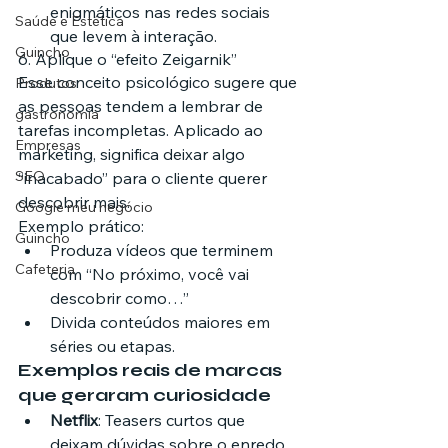
enigmáticos nas redes sociais 
Saúde e Estética
que levem à interação.
Guincho
6. Aplique o “efeito Zeigarnik”
Esse conceito psicológico sugere que 
Produtos
as pessoas tendem a lembrar de 
gastronomia
tarefas incompletas. Aplicado ao 
Empresas
marketing, significa deixar algo 
SEO
“inacabado” para o cliente querer 
descobrir mais.
Google meu negócio
Exemplo prático:
Guincho
Produza vídeos que terminem 
Cafeteria
com “No próximo, você vai 
descobrir como…”
Divida conteúdos maiores em 
séries ou etapas.
Exemplos reais de marcas 
que geraram curiosidade
Netflix
: Teasers curtos que 
deixam dúvidas sobre o enredo 