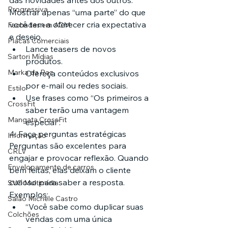
das novidades antes dos outros. 
Progressiva
Mostrar apenas “uma parte” do que 
você tem a oferecer cria expectativa 
Fachadas em ACM
e desejo.
Placas Comerciais
Lance teasers de novos 
Sartori Mídias
produtos.
Marka da Paz
Ofereça conteúdos exclusivos 
por e-mail ou redes sociais.
Estilo
Use frases como “Os primeiros a 
CrossFit
saber terão uma vantagem 
Mangata CrossFit
especial”.
4. Faça perguntas estratégicas
Informação
Perguntas são excelentes para 
CRLV
engajar e provocar reflexão. Quando 
Envelopamento de carros
bem feitas, elas deixam o cliente 
curioso para saber a resposta.
SVG Multimídia
Exemplos:
Salão Michele Castro
“Você sabe como duplicar suas 
Colchões
vendas com uma única 