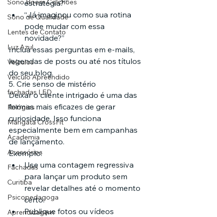
Sono Boom Colchões
estratégia?”
“Já imaginou como sua rotina 
Sono de Qualidade
pode mudar com essa 
Lentes de Contato
novidade?”
Luz Azul
Inclua essas perguntas em e-mails, 
legendas de posts ou até nos títulos 
Veículos
do seu blog.
Veículo Apreendido
5. Crie senso de mistério
fachadas LED
Deixar o cliente intrigado é uma das 
formas mais eficazes de gerar 
Relógios
curiosidade. Isso funciona 
Mangata CrossFit
especialmente bem em campanhas 
Academia
de lançamento.
Acessórios
Exemplo:
Use uma contagem regressiva 
Fachadas
para lançar um produto sem 
Curitiba
revelar detalhes até o momento 
Psicopedagoga
certo.
Publique fotos ou vídeos 
Aprendizagem