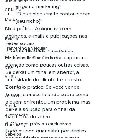
advocacia
erros no marketing?”
CRM SVG
“O que ninguém te contou sobre 
Moda
[seu nicho]”
Dica prática: Aplique isso em 
Fé
anúncios, e-mails e publicações nas 
Beleza
redes sociais.
Tranferência Veicular
2. Conte histórias inacabadas
Histórias têm o poder de capturar a 
Despachante Sítio Cercado
atenção como poucas outras coisas. 
CRV
Se deixar um “final em aberto”, a 
Visão
curiosidade do cliente faz o resto.
Ótica Eva
Exemplo prático: Se você vende 
cursos, comece falando sobre como 
Óculos
alguém enfrentou um problema, mas 
Vendas
deixe a solução para o final da 
Automação
página ou do vídeo.
3. Ofereça prévias exclusivas
Franjas
Todo mundo quer estar por dentro 
Cabelos