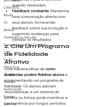
advocacia
quando necessário.
CRM SVG
Feedback constante
: Mantenha 
Moda
uma comunicação aberta com 
seus alunos, fornecendo 
Fé
feedback sobre sua evolução e 
Beleza
sugerindo mudanças para 
Tranferência Veicular
otimizar os resultados.
Despachante Sítio Cercado
2. 
Crie Um Programa 
CRV
de Fidelidade 
Visão
Atrativo
Ótica Eva
Uma maneira eficaz de 
como 
Óculos
academias podem fidelizar alunos
 é 
implementando um programa de 
Vendas
fidelidade. Os alunos adoram 
Automação
recompensas, e um sistema de 
Franjas
pontos ou bônus pode incentivar a 
permanência por longos períodos.
Cabelos