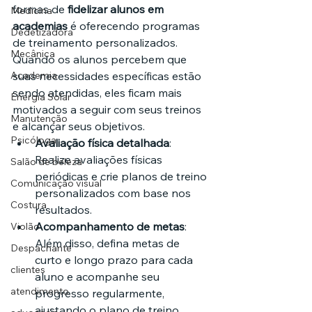
formas de 
fidelizar alunos em 
Medicina
academias
 é oferecendo programas 
Dedetizadora
de treinamento personalizados. 
Mecânica
Quando os alunos percebem que 
Academia
suas necessidades específicas estão 
sendo atendidas, eles ficam mais 
Energia Solar
motivados a seguir com seus treinos 
Manutenção
e alcançar seus objetivos.
Psicóloga
Avaliação física detalhada
: 
Realize avaliações físicas 
Salão de beleza
periódicas e crie planos de treino 
Comunicação visual
personalizados com base nos 
Costura
resultados.
Acompanhamento de metas
: 
Violão
Além disso, defina metas de 
Despachante
curto e longo prazo para cada 
clientes
aluno e acompanhe seu 
atendimento
progresso regularmente, 
ajustando o plano de treino 