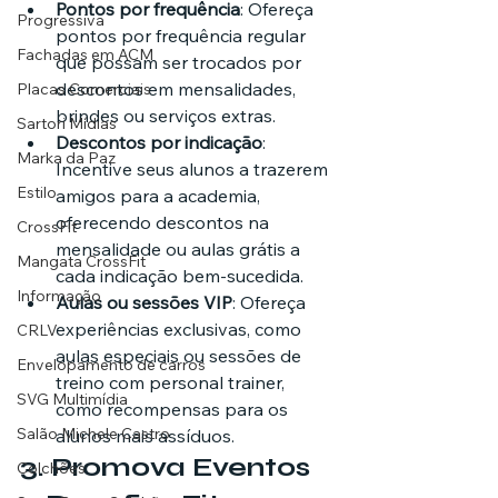
Pontos por frequência
: Ofereça 
Progressiva
pontos por frequência regular 
Fachadas em ACM
que possam ser trocados por 
descontos em mensalidades, 
Placas Comerciais
brindes ou serviços extras.
Sartori Mídias
Descontos por indicação
: 
Marka da Paz
Incentive seus alunos a trazerem 
Estilo
amigos para a academia, 
oferecendo descontos na 
CrossFit
mensalidade ou aulas grátis a 
Mangata CrossFit
cada indicação bem-sucedida.
Informação
Aulas ou sessões VIP
: Ofereça 
experiências exclusivas, como 
CRLV
aulas especiais ou sessões de 
Envelopamento de carros
treino com personal trainer, 
SVG Multimídia
como recompensas para os 
Salão Michele Castro
alunos mais assíduos.
3. 
Promova Eventos 
Colchões