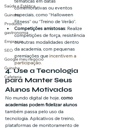
temáticas em datas 
Saúde e Estética
comemorativas ou eventos 
especiais, como “Halloween 
Guincho
Fitness” ou “Treino de Verão”.
Produtos
Competições amistosas
: Realize 
gastronomia
competições de força, resistência 
Empresas
ou outras modalidades dentro 
da academia, com pequenas 
SEO
premiações que
 incentivem a 
Google meu negócio
participação.
Guincho
4. 
Use a Tecnologia 
Cafeteria
para Manter Seus 
Alunos Motivados
No mundo digital de hoje, 
como 
academias podem fidelizar alunos
também passa pelo uso da 
tecnologia. Aplicativos de treino, 
plataformas de monitoramento de 