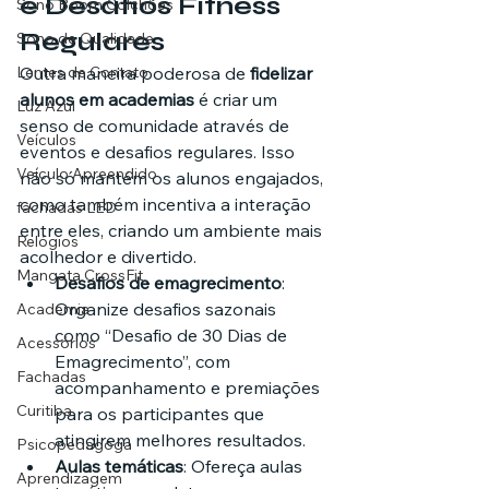
e Desafios Fitness 
Sono Boom Colchões
Regulares
Sono de Qualidade
Lentes de Contato
Outra maneira poderosa de 
fidelizar 
alunos em academias
 é criar um 
Luz Azul
senso de comunidade através de 
Veículos
eventos e desafios regulares. Isso 
Veículo Apreendido
não só mantém os alunos engajados, 
como também incentiva a interação 
fachadas LED
entre eles, criando um ambiente mais 
Relógios
acolhedor e divertido.
Mangata CrossFit
Desafios de emagrecimento
: 
Organize desafios sazonais 
Academia
como “Desafio de 30 Dias de 
Acessórios
Emagrecimento”, com 
Fachadas
acompanhamento e premiações 
Curitiba
para os participantes que 
atingirem melhores resultados.
Psicopedagoga
Aulas temáticas
: Ofereça aulas 
Aprendizagem