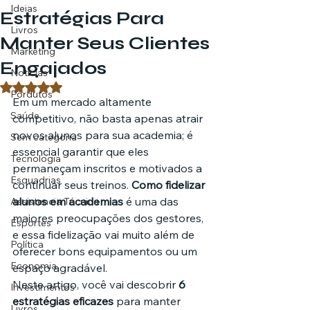
Ideias
Estratégias Para
Livros
Manter Seus Clientes
Marketing
Engajados
Notícias
Avaliado com NaN de 5 estrelas.
Pordutos
Em um mercado altamente 
Saúde
competitivo, não basta apenas atrair 
novos alunos para sua academia; é 
Sem categoria
essencial garantir que eles 
Tecnologia
permaneçam inscritos e motivados a 
Esquadrias
continuar seus treinos. 
Como fidelizar 
alunos em academias
 é uma das 
Assistencia Técnica
maiores preocupações dos gestores, 
Esportes
e essa fidelização vai muito além de 
Política
oferecer bons equipamentos ou um 
Economia
espaço agradável.
Neste artigo, você vai descobrir 
6 
Investimentos
estratégias eficazes
 para manter 
Livros