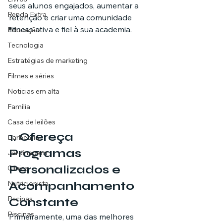
seus alunos engajados, aumentar a 
Renda Extra
retenção e criar uma comunidade 
fitness ativa e fiel à sua academia.
Educação
Tecnologia
Estratégias de marketing
Filmes e séries
Noticias em alta
Família
Casa de leilões
1. 
Ofereça 
Barbearia
Programas 
Jardinagem
Personalizados e 
Clínica
Nutricionista
Acompanhamento 
Pscinas
Constante
Piscinas
Primeiramente, uma das melhores 