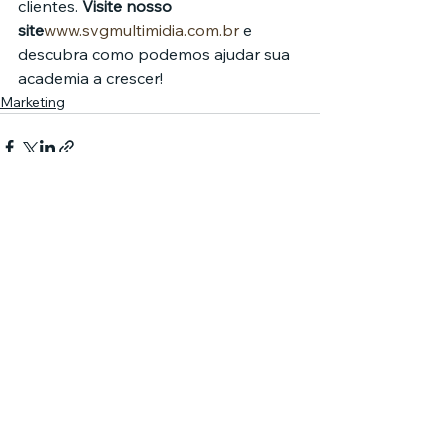
clientes. 
Visite nosso 
site
www.svgmultimidia.com.br
 e 
descubra como podemos ajudar sua 
academia a crescer!
Marketing
Comentários
0.0 / 5 (0)
Comente e avalie