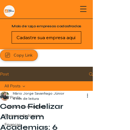
Mais de 1250 empresas cadastradas
Cadastre sua empresa aqui
Copy Link
Post
All Posts
Mário Jorge Savanhago Júnior
All Posts
4 min de leitura
Como Fidelizar
Agência de marketing
Alunos em
Empreendedorismo
Finanças
Academias: 6