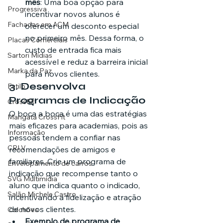
mês
: Uma boa opção para 
Progressiva
incentivar novos alunos é 
Fachadas em ACM
oferecer um desconto especial 
no primeiro mês. Dessa forma, o 
Placas Comerciais
custo de entrada fica mais 
Sartori Mídias
acessível e reduz a barreira inicial 
Marka da Paz
para novos clientes.
3. 
Desenvolva 
Estilo
Programas de Indicação
CrossFit
O boca a boca é uma das estratégias 
Mangata CrossFit
mais eficazes para academias, pois as 
Informação
pessoas tendem a confiar nas 
CRLV
recomendações de amigos e 
familiares. Crie um programa de 
Envelopamento de carros
indicação que recompense tanto o 
SVG Multimídia
aluno que indica quanto o indicado, 
Salão Michele Castro
incentivando a fidelização e atração 
de novos clientes.
Colchões
Exemplo de programa de 