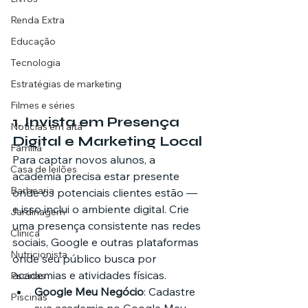
Renda Extra
Educação
Tecnologia
Estratégias de marketing
Filmes e séries
1. 
Invista em Presença 
Noticias em alta
Digital e Marketing Local
Família
Para captar novos alunos, a 
Casa de leilões
academia precisa estar presente 
Barbearia
onde os potenciais clientes estão — 
e isso inclui o ambiente digital. Crie 
Jardinagem
uma presença consistente nas redes 
Clínica
sociais, Google e outras plataformas 
Nutricionista
onde seu público busca por 
academias e atividades físicas.
Pscinas
Google Meu Negócio
: Cadastre 
Piscinas