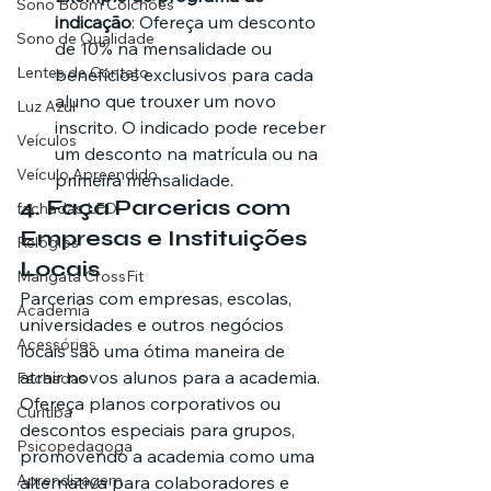
Sono Boom Colchões
indicação
: Ofereça um desconto 
Sono de Qualidade
de 10% na mensalidade ou 
Lentes de Contato
benefícios exclusivos para cada 
aluno que trouxer um novo 
Luz Azul
inscrito. O indicado pode receber 
Veículos
um desconto na matrícula ou na 
Veículo Apreendido
primeira mensalidade.
4. 
Faça Parcerias com 
fachadas LED
Empresas e Instituições 
Relógios
Locais
Mangata CrossFit
Parcerias com empresas, escolas, 
Academia
universidades e outros negócios 
Acessórios
locais são uma ótima maneira de 
atrair novos alunos para a academia. 
Fachadas
Ofereça planos corporativos ou 
Curitiba
descontos especiais para grupos, 
Psicopedagoga
promovendo a academia como uma 
Aprendizagem
alternativa para colaboradores e 