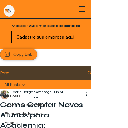
Mais de 1250 empresas cadastradas
Cadastre sua empresa aqui
Copy Link
Post
All Posts
Mário Jorge Savanhago Júnior
All Posts
5 min de leitura
Como Captar Novos
Agência de marketing
Alunos para
Empreendedorismo
Finanças
Academia: