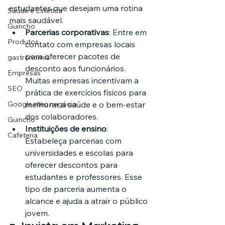
estudantes que desejam uma rotina 
Saúde e Estética
mais saudável.
Guincho
Parcerias corporativas
: Entre em 
Produtos
contato com empresas locais 
para oferecer pacotes de 
gastronomia
desconto aos funcionários. 
Empresas
Muitas empresas incentivam a 
SEO
prática de exercícios físicos para 
Google meu negócio
melhorar a saúde e o bem-estar 
dos colaboradores.
Guincho
Instituições de ensino
: 
Cafeteria
Estabeleça parcerias com 
universidades e escolas para 
oferecer descontos para 
estudantes e professores. Esse 
tipo de parceria aumenta o 
alcance e ajuda a atrair o público 
jovem.