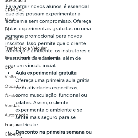
advocacia
Para atrair novos alunos, é essencial 
CRM SVG
que eles possam experimentar a 
Moda
academia sem compromisso. Ofereça 
aulas experimentais gratuitas ou uma 
Fé
semana promocional para novos 
Beleza
inscritos. Isso permite que o cliente 
Tranferência Veicular
conheça o ambiente, os instrutores e 
Despachante Sítio Cercado
a estrutura da academia, além de 
criar um vínculo inicial.
CRV
Aula experimental gratuita
: 
Visão
Ofereça uma primeira aula grátis 
Ótica Eva
para atividades específicas, 
como musculação, funcional ou 
Óculos
pilates. Assim, o cliente 
Vendas
experimenta o ambiente e se 
Automação
sente mais seguro para se 
matricular.
Franjas
Desconto na primeira semana ou 
Cabelos