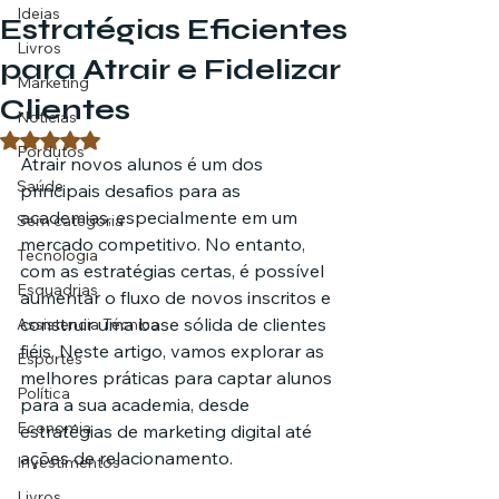
Ideias
Estratégias Eficientes
Livros
para Atrair e Fidelizar
Marketing
Clientes
Notícias
Avaliado com NaN de 5 estrelas.
Pordutos
Atrair novos alunos é um dos 
Saúde
principais desafios para as 
academias, especialmente em um 
Sem categoria
mercado competitivo. No entanto, 
Tecnologia
com as estratégias certas, é possível 
Esquadrias
aumentar o fluxo de novos inscritos e 
construir uma base sólida de clientes 
Assistencia Técnica
fiéis. Neste artigo, vamos explorar as 
Esportes
melhores práticas para captar alunos 
Política
para a sua academia, desde 
Economia
estratégias de marketing digital até 
ações de relacionamento.
Investimentos
Livros