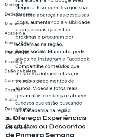
sua academia no Google Meu 
Medicina
Negócio. Isso permitirá que sua 
Dedetizadora
empresa apareça nas pesquisas 
locais, aumentando a visibilidade 
Mecânica
para pessoas que estão 
Academia
próximas e procuram por 
Energia Solar
academias na região.
Redes sociais
: Mantenha perfis 
Manutenção
ativos no Instagram e Facebook. 
Psicóloga
Compartilhe conteúdos que 
Salão de beleza
mostrem a infraestrutura, os 
Comunicação visual
treinos e depoimentos de 
alunos. Vídeos e fotos reais 
Costura
geram mais confiança e atraem 
Violão
curiosos que estão buscando 
Despachante
uma academia na região.
2. 
Ofereça Experiências 
clientes
Gratuitas ou Descontos 
atendimento
de Primeira Semana