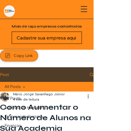
Mais de 1250 empresas cadastradas
Cadastre sua empresa aqui
Copy Link
Post
All Posts
Mário Jorge Savanhago Júnior
All Posts
4 min de leitura
Como Aumentar o
Agência de marketing
Número de Alunos na
Empreendedorismo
Finanças
Sua Academia