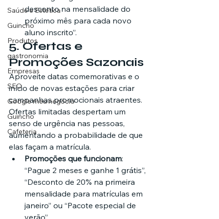
desconto na mensalidade do 
Saúde e Estética
próximo mês para cada novo 
Guincho
aluno inscrito”.
Produtos
5. 
Ofertas e 
gastronomia
Promoções Sazonais
Empresas
Aproveite datas comemorativas e o 
SEO
início de novas estações para criar 
campanhas promocionais atraentes. 
Google meu negócio
Ofertas limitadas despertam um 
Guincho
senso de urgência nas pessoas, 
Cafeteria
aumentando a probabilidade de que 
elas façam a matrícula.
Promoções que funcionam
: 
“Pague 2 meses e ganhe 1 grátis”, 
“Desconto de 20% na primeira 
mensalidade para matrículas em 
janeiro” ou “Pacote especial de 
verão”.