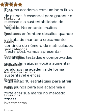
Ideias
Avaliado com NaN de 5 estrelas.
Ter uma academia com um bom fluxo 
Livros
de alunos é essencial para garantir o 
Marketing
sucesso e a sustentabilidade do 
Notícias
negócio. No entanto, muitos 
gestores enfrentam desafios quando 
Pordutos
se trata de manter o crescimento 
Saúde
contínuo do número de matriculados. 
Sem categoria
Neste post, vamos apresentar 
Tecnologia
estratégias testadas e comprovadas 
que podem ajudar você a aumentar 
Esquadrias
os alunos na academia de forma 
Assistencia Técnica
sustentável e eficaz.
Esportes
Aqui estão 10 estratégias para atrair 
mais alunos para sua academia e 
Política
fortalecer sua marca no mercado 
Economia
fitness.
Investimentos
Livros