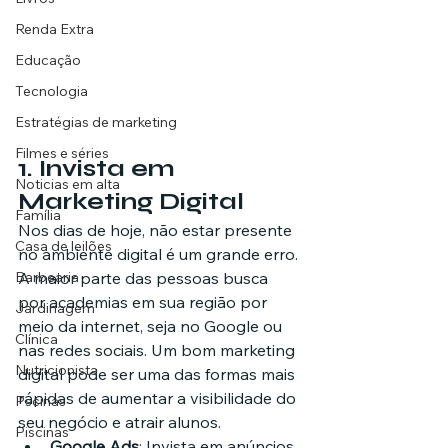
Renda Extra
Educação
Tecnologia
Estratégias de marketing
Filmes e séries
1. 
Invista em 
Noticias em alta
Marketing Digital
Família
Nos dias de hoje, não estar presente 
Casa de leilões
no ambiente digital é um grande erro. 
Barbearia
A maior parte das pessoas busca 
por academias em sua região por 
Jardinagem
meio da internet, seja no Google ou 
Clínica
nas redes sociais. Um bom marketing 
Nutricionista
digital pode ser uma das formas mais 
rápidas de aumentar a visibilidade do 
Pscinas
seu negócio e atrair alunos.
Piscinas
Google Ads
: Invista em anúncios 