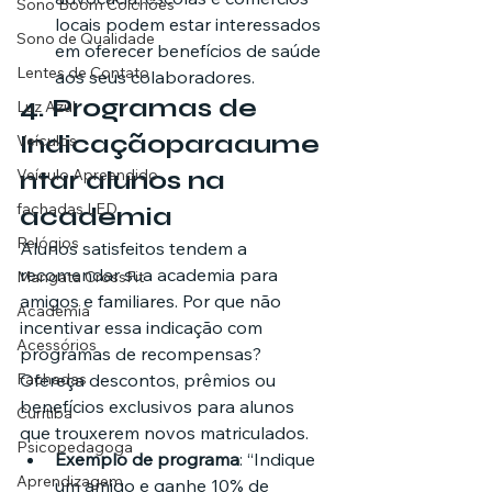
Sono Boom Colchões
locais podem estar interessados 
Sono de Qualidade
em oferecer benefícios de saúde 
Lentes de Contato
aos seus colaboradores.
4. 
Programas de 
Luz Azul
Indicação
para
aume
Veículos
Veículo Apreendido
ntar alunos na 
fachadas LED
academia
Relógios
Alunos satisfeitos tendem a 
recomendar sua academia para 
Mangata CrossFit
amigos e familiares. Por que não 
Academia
incentivar essa indicação com 
Acessórios
programas de recompensas? 
Fachadas
Ofereça descontos, prêmios ou 
benefícios exclusivos para alunos 
Curitiba
que trouxerem novos matriculados.
Psicopedagoga
Exemplo de programa
: “Indique 
Aprendizagem
um amigo e ganhe 10% de 