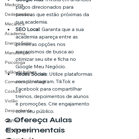
Medicina
pagos direcionados para 
pessoas que estão próximas da 
Dedetizadora
sua academia.
Mecânica
SEO Local
: Garanta que a sua 
Academia
academia apareça entre as 
Energia Solar
primeiras opções nos 
mecanismos de busca ao 
Manutenção
otimizar seu site e ficha no 
Psicóloga
Google Meu Negócio.
Salão de beleza
Redes Sociais
: Utilize plataformas 
como Instagram, TikTok e 
Comunicação visual
Facebook para compartilhar 
Costura
treinos, depoimentos de alunos 
Violão
e promoções. Crie engajamento 
Despachante
com seu público.
2. 
Ofereça Aulas 
clientes
Experimentais 
atendimento