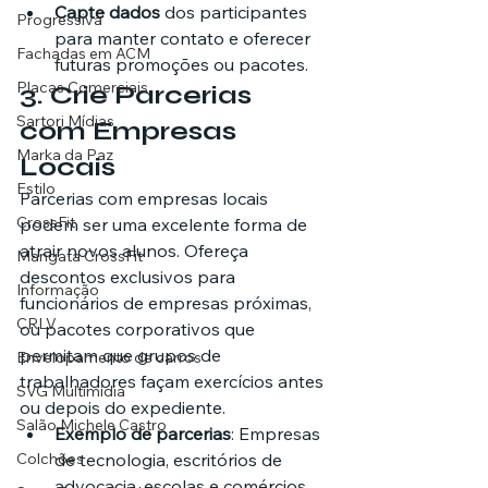
Capte dados
 dos participantes 
Progressiva
para manter contato e oferecer 
Fachadas em ACM
futuras promoções ou pacotes.
Placas Comerciais
3. 
Crie Parcerias 
Sartori Mídias
com Empresas 
Marka da Paz
Locais
Estilo
Parcerias com empresas locais 
CrossFit
podem ser uma excelente forma de 
atrair novos alunos. Ofereça 
Mangata CrossFit
descontos exclusivos para 
Informação
funcionários de empresas próximas, 
CRLV
ou pacotes corporativos que 
permitam que grupos de 
Envelopamento de carros
trabalhadores façam exercícios antes 
SVG Multimídia
ou depois do expediente.
Salão Michele Castro
Exemplo de parcerias
: Empresas 
Colchões
de tecnologia, escritórios de 
advocacia, escolas e comércios 