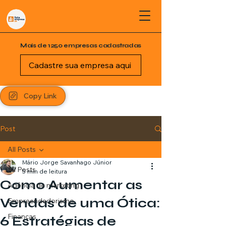
Mais de 1250 empresas cadastradas
Cadastre sua empresa aqui
Copy Link
Post
All Posts
Mário Jorge Savanhago Júnior
All Posts
5 min de leitura
Como Aumentar as
Agência de marketing
Vendas de uma Ótica:
Empreendedorismo
Finanças
6 Estratégias de