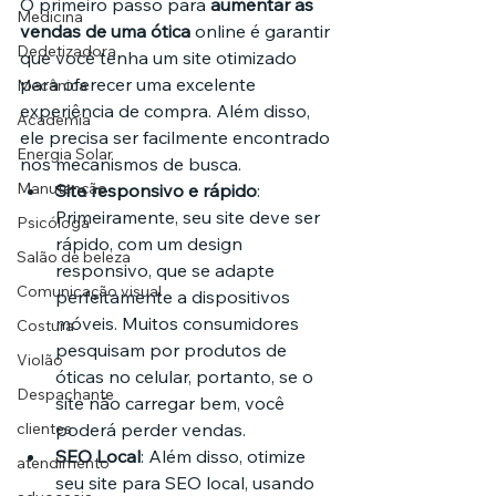
O primeiro passo para 
aumentar as 
Medicina
vendas de uma ótica
 online é garantir 
Dedetizadora
que você tenha um site otimizado 
para oferecer uma excelente 
Mecânica
experiência de compra. Além disso, 
Academia
ele precisa ser facilmente encontrado 
Energia Solar
nos mecanismos de busca.
Manutenção
Site responsivo e rápido
: 
Primeiramente, seu site deve ser 
Psicóloga
rápido, com um design 
Salão de beleza
responsivo, que se adapte 
Comunicação visual
perfeitamente a dispositivos 
móveis. Muitos consumidores 
Costura
pesquisam por produtos de 
Violão
óticas no celular, portanto, se o 
Despachante
site não carregar bem, você 
clientes
poderá perder vendas.
SEO Local
: Além disso, otimize 
atendimento
seu site para SEO local, usando 