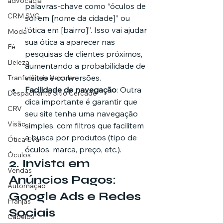
advocacia
palavras-chave como “óculos de 
CRM SVG
sol em [nome da cidade]” ou 
“ótica em [bairro]”. Isso vai ajudar 
Moda
sua ótica a aparecer nas 
Fé
pesquisas de clientes próximos, 
Beleza
aumentando a probabilidade de 
visitas e conversões.
Tranferência Veicular
Facilidade de navegação
: Outra 
Despachante Sítio Cercado
dica importante é garantir que 
CRV
seu site tenha uma navegação 
Visão
simples, com filtros que facilitem 
a busca por produtos (tipo de 
Ótica Eva
óculos, marca, preço, etc.).
Óculos
2. 
Invista em 
Vendas
Anúncios Pagos: 
Automação
Google Ads e Redes 
Franjas
Sociais
Cabelos