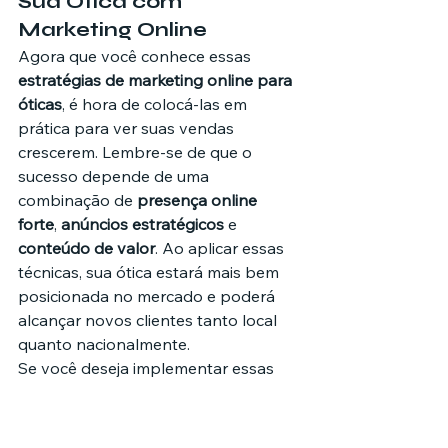
Sua Ótica com 
Marketing Online
Agora que você conhece essas 
estratégias de marketing online para 
óticas
, é hora de colocá-las em 
prática para ver suas vendas 
crescerem. Lembre-se de que o 
sucesso depende de uma 
combinação de 
presença online 
forte
, 
anúncios estratégicos
 e 
conteúdo de valor
. Ao aplicar essas 
técnicas, sua ótica estará mais bem 
posicionada no mercado e poderá 
alcançar novos clientes tanto local 
quanto nacionalmente.
Se você deseja implementar essas 
estratégias de forma profissional e 
garantir resultados reais, conte com a 
nossa ajuda. 
Na SVG Multimídia
, 