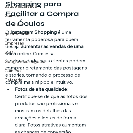
Shopping para 
Saúde e Estética
Facilitar a Compra 
Guincho
de Óculos
Produtos
O 
Instagram Shopping
 é uma 
gastronomia
ferramenta poderosa para quem 
Empresas
deseja 
aumentar as vendas de uma 
SEO
ótica
 online. Com essa 
funcionalidade, seus clientes podem 
Google meu negócio
comprar diretamente das postagens 
Guincho
e stories, tornando o processo de 
Cafeteria
compra mais rápido e intuitivo.
Fotos de alta qualidade
: 
Certifique-se de que as fotos dos 
produtos são profissionais e 
mostram os detalhes das 
armações e lentes de forma 
clara. Fotos atrativas aumentam 
as chances de conversão.