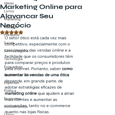
Ideias
Marketing Online para
Livros
Alavancar Seu
Marketing
Negócio
Notícias
Avaliado com NaN de 5 estrelas.
Pordutos
O setor ótico está cada vez mais 
Saúde
competitivo, especialmente com o 
crescimento das vendas online e a 
Sem categoria
facilidade que os consumidores têm 
Tecnologia
para comparar preços e produtos 
Esquadrias
pela internet. Portanto, saber 
como 
aumentar as vendas de uma ótica
Assistencia Técnica
depende, em grande parte, de 
Esportes
adotar estratégias eficazes de 
Política
marketing online
 que ajudem a atrair 
Economia
mais clientes e aumentar as 
conversões, tanto no e-commerce 
Investimentos
quanto nas lojas físicas.
Livros