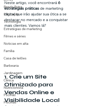
Neste artigo, você encontrará 
6 
Renda Extra
estratégias práticas
 de marketing 
digital que irão ajudar sua ótica a se 
Educação
destacar no mercado e a conquistar 
Tecnologia
mais clientes. Vamos lá?
Estratégias de marketing
Filmes e séries
Noticias em alta
Família
Casa de leilões
Barbearia
Jardinagem
1. 
Crie um Site 
Clínica
Otimizado para 
Nutricionista
Vendas Online e 
Pscinas
Visibilidade Local
Piscinas