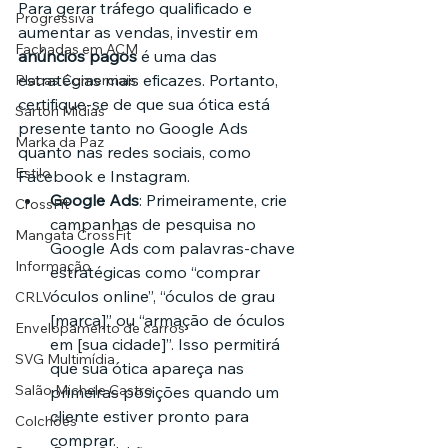
Para gerar tráfego qualificado e 
Progressiva
aumentar as vendas, investir em 
Fachadas em ACM
anúncios pagos
 é uma das 
estratégias mais eficazes. Portanto, 
Placas Comerciais
certifique-se de que sua ótica está 
Sartori Mídias
presente tanto no Google Ads 
Marka da Paz
quanto nas redes sociais, como 
Estilo
Facebook e Instagram.
Google Ads
: Primeiramente, crie 
CrossFit
campanhas de pesquisa no 
Mangata CrossFit
Google Ads com palavras-chave 
Informação
estratégicas como “comprar 
óculos online”, “óculos de grau 
CRLV
[marca]” ou “armação de óculos 
Envelopamento de carros
em [sua cidade]”. Isso permitirá 
SVG Multimídia
que sua ótica apareça nas 
Salão Michele Castro
primeiras posições quando um 
cliente estiver pronto para 
Colchões
comprar.