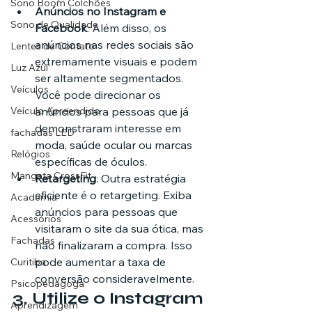
Sono Boom Colchões
Anúncios no Instagram e 
Sono de Qualidade
Facebook
: Além disso, os 
anúncios nas redes sociais são 
Lentes de Contato
extremamente visuais e podem 
Luz Azul
ser altamente segmentados. 
Veículos
Você pode direcionar os 
Veículo Apreendido
anúncios para pessoas que já 
demonstraram interesse em 
fachadas LED
moda, saúde ocular ou marcas 
Relógios
específicas de óculos.
Mangata CrossFit
Retargeting
: Outra estratégia 
eficiente é o retargeting. Exiba 
Academia
anúncios para pessoas que 
Acessórios
visitaram o site da sua ótica, mas 
Fachadas
não finalizaram a compra. Isso 
pode aumentar a taxa de 
Curitiba
conversão consideravelmente.
Psicopedagoga
3. 
Utilize o Instagram 
Aprendizagem