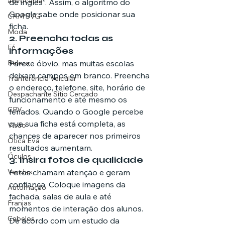
advocacia
de inglês”. Assim, o algoritmo do 
Google sabe onde posicionar sua 
CRM SVG
ficha.
Moda
2. Preencha todas as 
Fé
informações
Beleza
Parece óbvio, mas muitas escolas 
deixam campos em branco. Preencha 
Tranferência Veicular
o endereço, telefone, site, horário de 
Despachante Sítio Cercado
funcionamento e até mesmo os 
CRV
feriados. Quando o Google percebe 
que sua ficha está completa, as 
Visão
chances de aparecer nos primeiros 
Ótica Eva
resultados aumentam.
Óculos
3. Insira fotos de qualidade
Vendas
Fotos chamam atenção e geram 
confiança. Coloque imagens da 
Automação
fachada, salas de aula e até 
Franjas
momentos de interação dos alunos. 
Cabelos
De acordo com um estudo da 