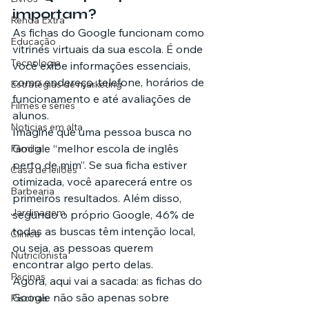
importam?
Renda Extra
As fichas do Google funcionam como 
Educação
vitrines virtuais da sua escola. É onde 
Tecnologia
você exibe informações essenciais, 
como endereço, telefone, horários de 
Estratégias de marketing
funcionamento e até avaliações de 
Filmes e séries
alunos.
Noticias em alta
Imagine que uma pessoa busca no 
Google “melhor escola de inglês 
Família
perto de mim”. Se sua ficha estiver 
Casa de leilões
otimizada, você aparecerá entre os 
Barbearia
primeiros resultados. Além disso, 
Jardinagem
segundo o próprio Google, 46% de 
todas as buscas têm intenção local, 
Clínica
ou seja, as pessoas querem 
Nutricionista
encontrar algo perto delas.
Pscinas
Agora, aqui vai a sacada: as fichas do 
Google não são apenas sobre 
Piscinas