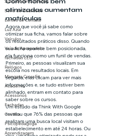
Como fichas bem 
Sono Boom Colchões
otimizadas aumentam 
Sono de Qualidade
matrículas
Lentes de Contato
Agora que você já sabe como 
Luz Azul
otimizar sua ficha, vamos falar sobre 
Veículos
os resultados práticos disso. Quando 
sua ficha aparece bem posicionada, 
Veículo Apreendido
ela funciona como um funil de vendas.
fachadas LED
Primeiro, as pessoas visualizam sua 
Relógios
escola nos resultados locais. Em 
Mangata CrossFit
seguida, elas clicam para ver mais 
informações e, se tudo estiver bem 
Academia
alinhado, entram em contato para 
Acessórios
saber sobre os cursos.
Fachadas
Um estudo da Think With Google 
revelou que 76% das pessoas que 
Curitiba
realizam uma busca local visitam o 
Psicopedagoga
estabelecimento em até 24 horas. Ou 
Aprendizagem
seja, uma ficha otimizada pode ser a 