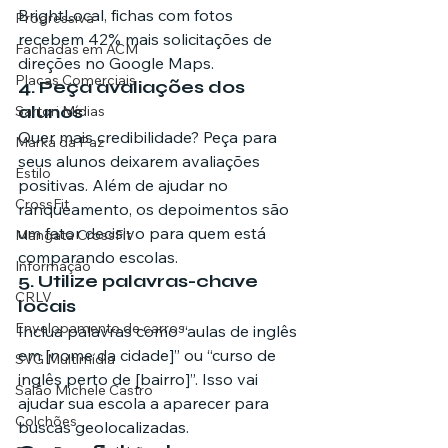
BrightLocal, fichas com fotos 
Progressiva
recebem 42% mais solicitações de 
Fachadas em ACM
direções no Google Maps.
Placas Comerciais
4. Peça avaliações dos 
alunos
Sartori Mídias
Quer mais credibilidade? Peça para 
Marka da Paz
seus alunos deixarem avaliações 
Estilo
positivas. Além de ajudar no 
CrossFit
ranqueamento, os depoimentos são 
um fator decisivo para quem está 
Mangata CrossFit
comparando escolas.
Informação
5. Utilize palavras-chave 
CRLV
locais
Envelopamento de carros
Inclua palavras como “aulas de inglês 
em [nome da cidade]” ou “curso de 
SVG Multimídia
inglês perto de [bairro]”. Isso vai 
Salão Michele Castro
ajudar sua escola a aparecer para 
Colchões
buscas geolocalizadas.