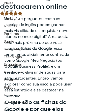
Ideias
destacarem online
Livros
Avaliado com NaN de 5 estrelas.
Marketing
Você já se perguntou como as 
escolas de inglês podem ganhar 
Notícias
mais visibilidade e conquistar novos 
Pordutos
alunos no meio digital? A resposta 
Saúde
está mais próxima do que você 
imagina: 
fichas do Google
. Essa 
Sem categoria
ferramenta, oficialmente conhecida 
Tecnologia
como Google Meu Negócio (ou 
Esquadrias
Google Business Profile), é um 
verdadeiro divisor de águas para 
Assistencia Técnica
atrair estudantes. Então, vamos 
Esportes
explorar como sua escola pode usar 
Política
essa estratégia e se destacar na 
Economia
multidão.
O que são as fichas do 
Investimentos
Google e por que elas 
Livros