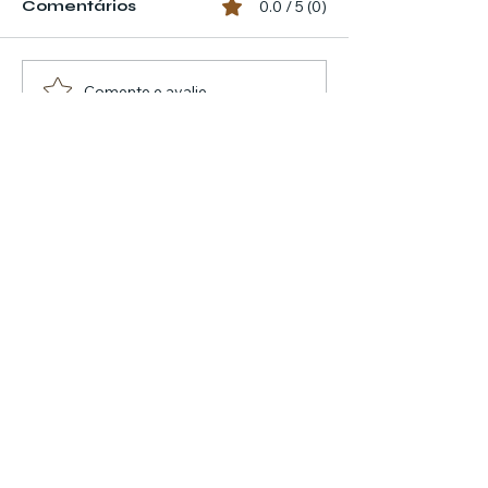
Comentários
0.0 / 5 (0)
Comente e avalie
listaempresabr.com.br -
Uma empresa do Grupo
SVG