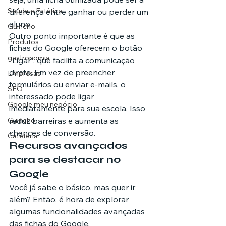
Saúde e Estética
diferença entre ganhar ou perder um 
aluno.
Guincho
Outro ponto importante é que as 
Produtos
fichas do Google oferecem o botão 
gastronomia
“Ligar”, que facilita a comunicação 
direta. Em vez de preencher 
Empresas
formulários ou enviar e-mails, o 
SEO
interessado pode ligar 
Google meu negócio
imediatamente para sua escola. Isso 
Guincho
reduz barreiras e aumenta as 
chances de conversão.
Cafeteria
Recursos avançados 
para se destacar no 
Google
Você já sabe o básico, mas quer ir 
além? Então, é hora de explorar 
algumas funcionalidades avançadas 
das fichas do Google.