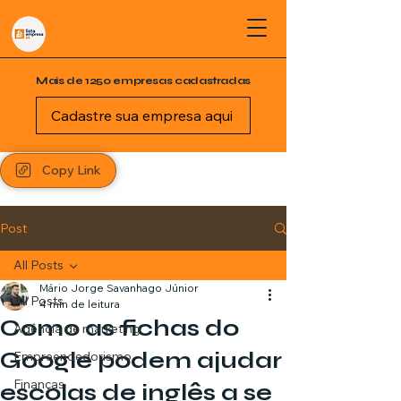
Mais de 1250 empresas cadastradas
Cadastre sua empresa aqui
Copy Link
Post
All Posts
Mário Jorge Savanhago Júnior
All Posts
4 min de leitura
Como as fichas do
Agência de marketing
Google podem ajudar
Empreendedorismo
Finanças
escolas de inglês a se