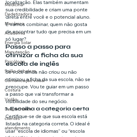
localização. Elas também aumentam 
Medicina
sua credibilidade e criam uma ponte 
Dedetizadora
direta entre você e o potencial aluno. 
Mecânica
E vamos combinar, quem não gosta 
de encontrar tudo que precisa em um 
Academia
só lugar?
Energia Solar
Passo a passo para 
Manutenção
otimizar a ficha da sua 
Psicóloga
escola de inglês
Salão de beleza
Se você ainda não criou ou não 
otimizou a ficha da sua escola, não se 
Comunicação visual
preocupe. Vou te guiar em um passo 
Costura
a passo que vai transformar a 
Violão
visibilidade do seu negócio.
1. Escolha a categoria certa
Despachante
Certifique-se de que sua escola está 
clientes
listada na categoria correta. O ideal é 
atendimento
usar “escola de idiomas” ou “escola 