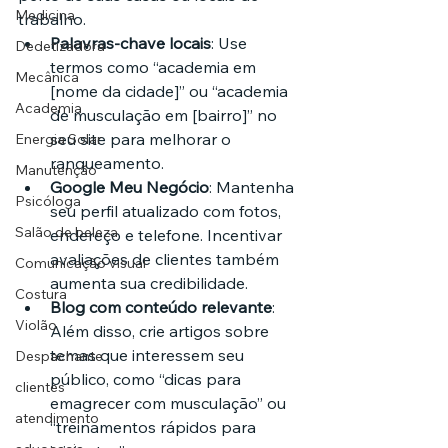
Medicina
trabalho.
Palavras-chave locais
: Use 
Dedetizadora
termos como “academia em 
Mecânica
[nome da cidade]” ou “academia 
Academia
de musculação em [bairro]” no 
seu site para melhorar o 
Energia Solar
ranqueamento.
Manutenção
Google Meu Negócio
: Mantenha 
Psicóloga
seu perfil atualizado com fotos, 
Salão de beleza
endereço e telefone. Incentivar 
avaliações de clientes também 
Comunicação visual
aumenta sua credibilidade.
Costura
Blog com conteúdo relevante
: 
Violão
Além disso, crie artigos sobre 
temas que interessem seu 
Despachante
público, como “dicas para 
clientes
emagrecer com musculação” ou 
atendimento
“treinamentos rápidos para 