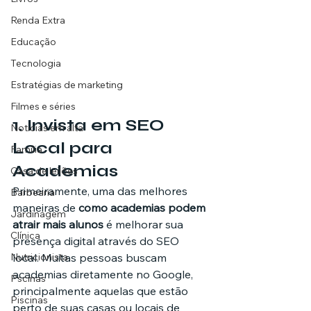
Renda Extra
Educação
Tecnologia
Estratégias de marketing
Filmes e séries
1. 
Invista em SEO 
Noticias em alta
Local para 
Família
Academias
Casa de leilões
Primeiramente, uma das melhores 
Barbearia
maneiras de 
como academias podem 
Jardinagem
atrair mais alunos
 é melhorar sua 
Clínica
presença digital através do SEO 
Nutricionista
local. Muitas pessoas buscam 
academias diretamente no Google, 
Pscinas
principalmente aquelas que estão 
Piscinas
perto de suas casas ou locais de 