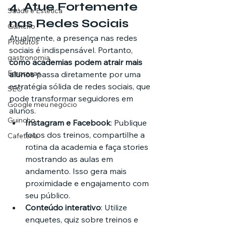
4. 
Atue Fortemente 
Saúde e Estética
nas Redes Sociais
Guincho
Atualmente, a presença nas redes 
Produtos
sociais é indispensável. Portanto, 
gastronomia
como academias podem atrair mais 
Empresas
alunos
 passa diretamente por uma 
estratégia sólida de redes sociais, que 
SEO
pode transformar seguidores em 
Google meu negócio
alunos.
Guincho
Instagram e Facebook
: Publique 
fotos dos treinos, compartilhe a 
Cafeteria
rotina da academia e faça stories 
mostrando as aulas em 
andamento. Isso gera mais 
proximidade e engajamento com 
seu público.
Conteúdo interativo
: Utilize 
enquetes, quiz sobre treinos e 