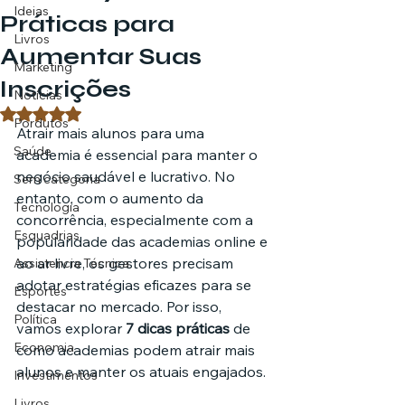
Ideias
Práticas para
Livros
Aumentar Suas
Marketing
Inscrições
Notícias
Avaliado com NaN de 5 estrelas.
Pordutos
Atrair mais alunos para uma 
Saúde
academia é essencial para manter o 
negócio saudável e lucrativo. No 
Sem categoria
entanto, com o aumento da 
Tecnologia
concorrência, especialmente com a 
Esquadrias
popularidade das academias online e 
ao ar livre, os gestores precisam 
Assistencia Técnica
adotar estratégias eficazes para se 
Esportes
destacar no mercado. Por isso, 
Política
vamos explorar 
7 dicas práticas
 de 
Economia
como academias podem atrair mais 
alunos e manter os atuais engajados.
Investimentos
Livros