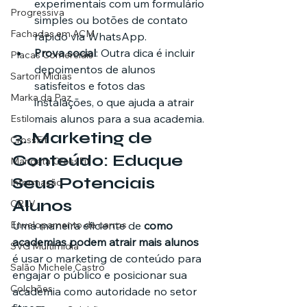
experimentais com um formulário 
Progressiva
simples ou botões de contato 
Fachadas em ACM
rápido via WhatsApp.
Prova social
: Outra dica é incluir 
Placas Comerciais
depoimentos de alunos 
Sartori Mídias
satisfeitos e fotos das 
Marka da Paz
instalações, o que ajuda a atrair 
mais alunos para a sua academia.
Estilo
3. 
Marketing de 
CrossFit
Conteúdo: Eduque 
Mangata CrossFit
Seus Potenciais 
Informação
Alunos
CRLV
Envelopamento de carros
Uma maneira eficiente de 
como 
academias podem atrair mais alunos
SVG Multimídia
é usar o marketing de conteúdo para 
Salão Michele Castro
engajar o público e posicionar sua 
Colchões
academia como autoridade no setor 