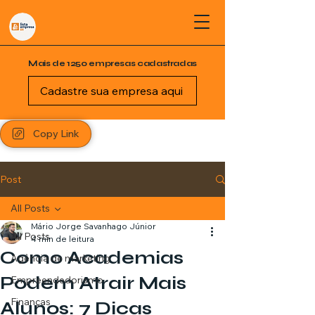
Mais de 1250 empresas cadastradas
Cadastre sua empresa aqui
Copy Link
Post
All Posts
Mário Jorge Savanhago Júnior
All Posts
4 min de leitura
Como Academias
Agência de marketing
Podem Atrair Mais
Empreendedorismo
Finanças
Alunos: 7 Dicas