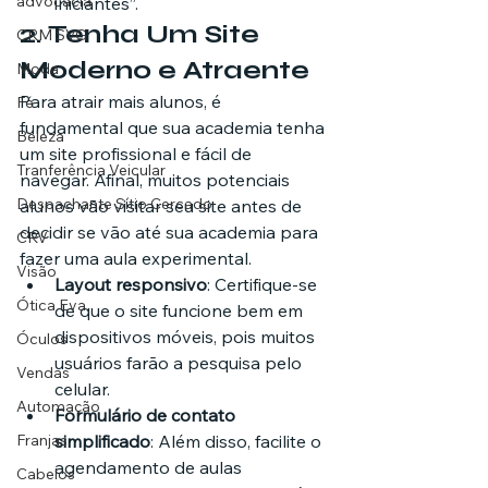
advocacia
iniciantes”.
2. 
Tenha Um Site 
CRM SVG
Moderno e Atraente
Moda
Para atrair mais alunos, é 
Fé
fundamental que sua academia tenha 
Beleza
um site profissional e fácil de 
Tranferência Veicular
navegar. Afinal, muitos potenciais 
Despachante Sítio Cercado
alunos vão visitar seu site antes de 
decidir se vão até sua academia para 
CRV
fazer uma aula experimental.
Visão
Layout responsivo
: Certifique-se 
Ótica Eva
de que o site funcione bem em 
dispositivos móveis, pois muitos 
Óculos
usuários farão a pesquisa pelo 
Vendas
celular.
Automação
Formulário de contato 
Franjas
simplificado
: Além disso, facilite o 
agendamento de aulas 
Cabelos