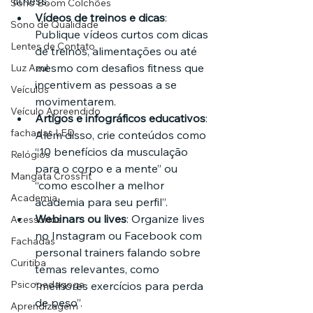
fitness.
Sono Boom Colchões
Vídeos de treinos e dicas
: 
Sono de Qualidade
Publique vídeos curtos com dicas 
Lentes de Contato
de treinos, alimentações ou até 
mesmo com desafios fitness que 
Luz Azul
incentivem as pessoas a se 
Veículos
movimentarem.
Veículo Apreendido
Artigos e infográficos educativos
: 
fachadas LED
Além disso, crie conteúdos como 
“10 benefícios da musculação 
Relógios
para o corpo e a mente” ou 
Mangata CrossFit
“como escolher a melhor 
Academia
academia para seu perfil”.
Webinars ou lives
: Organize lives 
Acessórios
no Instagram ou Facebook com 
Fachadas
personal trainers falando sobre 
Curitiba
temas relevantes, como 
Psicopedagoga
“melhores exercícios para perda 
de peso”.
Aprendizagem