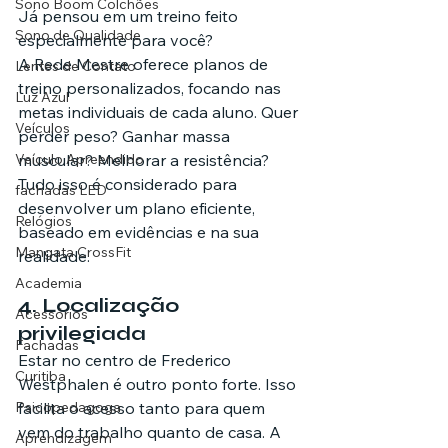
Sono Boom Colchões
Já pensou em um treino feito 
Sono de Qualidade
especialmente para você?
A Rede Mestre oferece planos de 
Lentes de Contato
treino personalizados, focando nas 
Luz Azul
metas individuais de cada aluno. Quer 
Veículos
perder peso? Ganhar massa 
Veículo Apreendido
muscular? Melhorar a resistência? 
Tudo isso é considerado para 
fachadas LED
desenvolver um plano eficiente, 
Relógios
baseado em evidências e na sua 
Mangata CrossFit
realidade.
Academia
4. Localização 
Acessórios
privilegiada
Fachadas
Estar no centro de Frederico 
Curitiba
Westphalen é outro ponto forte. Isso 
Psicopedagoga
facilita o acesso tanto para quem 
vem do trabalho quanto de casa. A 
Aprendizagem