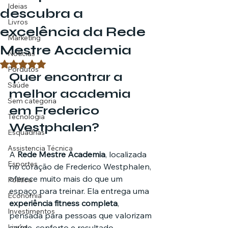
Ideias
descubra a
Livros
excelência da Rede
Marketing
Mestre Academia
Notícias
Avaliado com NaN de 5 estrelas.
Pordutos
Quer encontrar a 
Saúde
melhor academia 
Sem categoria
em Frederico 
Tecnologia
Westphalen?
Esquadrias
Assistencia Técnica
A 
Rede Mestre Academia
, localizada 
Esportes
no coração de Frederico Westphalen, 
oferece muito mais do que um 
Política
espaço para treinar. Ela entrega uma 
Economia
experiência fitness completa
, 
Investimentos
pensada para pessoas que valorizam 
Livros
saúde, conforto e resultado.