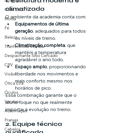
1. Estrutura moderna e 
advocacia
climatizada
CRM SVG
O ambiente da academia conta com:
Moda
Equipamentos de última 
Fé
geração
, adequados para todos 
Beleza
os níveis de treino.
Climatização completa
, que 
Tranferência Veicular
mantém a temperatura 
Despachante Sítio Cercado
agradável o ano todo.
CRV
Espaço amplo
, proporcionando 
liberdade nos movimentos e 
Visão
mais conforto mesmo nos 
Ótica Eva
horários de pico.
Óculos
Essa combinação garante que o 
Vendas
aluno foque no que realmente 
importa: a evolução no treino.
Automação
Franjas
2. Equipe técnica 
Cabelos
qualificada