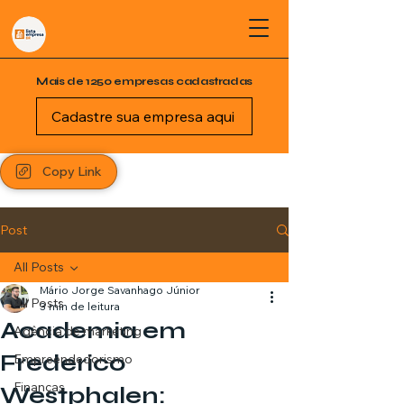
Mais de 1250 empresas cadastradas
Cadastre sua empresa aqui
Copy Link
Post
All Posts
Mário Jorge Savanhago Júnior
All Posts
3 min de leitura
Academia em
Agência de marketing
Frederico
Empreendedorismo
Finanças
Westphalen: