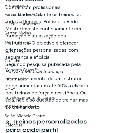
Progressiva
Contar com profissionais 
capacitados durante os treinos faz 
Fachadas em ACM
toda a diferença. Por isso, a Rede 
Placas Comerciais
Mestre investe continuamente em 
Sartori Mídias
formação e atualização dos 
Marka da Paz
instrutores. O objetivo é oferecer 
orientações personalizadas, com 
Estilo
segurança e eficácia.
CrossFit
Segundo pesquisa publicada pela 
Mangata CrossFit
Harvard Medical School
, o 
acompanhamento de um instrutor 
Informação
pode aumentar em até 60% a eficácia 
CRLV
dos treinos de força e resistência. Ou 
Envelopamento de carros
seja, não é só questão de treinar, mas 
SVG Multimídia
de 
treinar certo
.
Salão Michele Castro
3. Treinos personalizados 
Colchões
para cada perfil