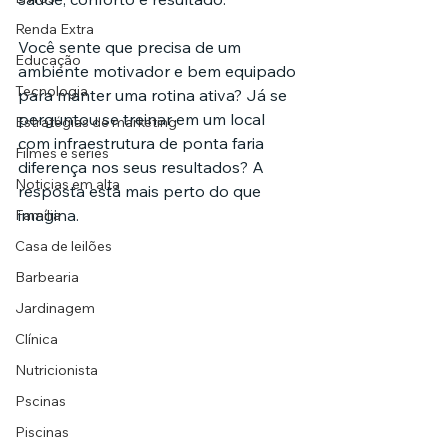
Renda Extra
Você sente que precisa de um 
Educação
ambiente motivador e bem equipado 
Tecnologia
para manter uma rotina ativa? Já se 
perguntou se treinar em um local 
Estratégias de marketing
com infraestrutura de ponta faria 
Filmes e séries
diferença nos seus resultados? A 
Noticias em alta
resposta está mais perto do que 
imagina.
Família
Casa de leilões
Barbearia
Jardinagem
Clínica
Nutricionista
Pscinas
Piscinas