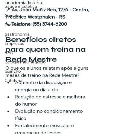
academia fica na:
Saúde e Estética
📍 Av. João Muñiz Reis, 1276 - Centro, 
Guincho
Frederico Westphalen - RS
📞 Telefone: (55) 3744-6200
Produtos
gastronomia
Benefícios diretos 
Empresas
para quem treina na 
SEO
Rede Mestre
Google meu negócio
O que os alunos relatam após alguns 
Guincho
meses de treino na Rede Mestre?
Cafeteria
Aumento da disposição e 
energia no dia a dia
Redução do estresse e melhora 
do humor
Evolução no condicionamento 
físico
Fortalecimento muscular e 
prevenção de lesões