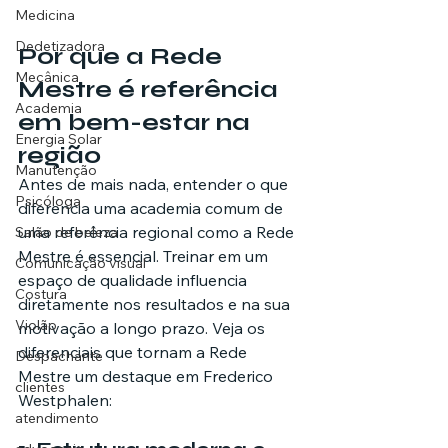
Medicina
Dedetizadora
Por que a Rede 
Mecânica
Mestre é referência 
Academia
em bem-estar na 
Energia Solar
região
Manutenção
Antes de mais nada, entender o que 
Psicóloga
diferencia uma academia comum de 
uma referência regional como a Rede 
Salão de beleza
Mestre é essencial. Treinar em um 
Comunicação visual
espaço de qualidade influencia 
Costura
diretamente nos resultados e na sua 
Violão
motivação a longo prazo. Veja os 
diferenciais que tornam a Rede 
Despachante
Mestre um destaque em Frederico 
clientes
Westphalen:
atendimento