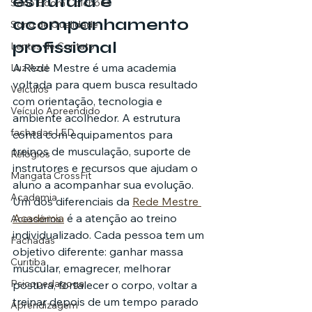
estrutura e 
Sono Boom Colchões
acompanhamento 
Sono de Qualidade
profissional
Lentes de Contato
A Rede Mestre é uma academia 
Luz Azul
voltada para quem busca resultado 
Veículos
com orientação, tecnologia e 
Veículo Apreendido
ambiente acolhedor. A estrutura 
fachadas LED
conta com equipamentos para 
treinos de musculação, suporte de 
Relógios
instrutores e recursos que ajudam o 
Mangata CrossFit
aluno a acompanhar sua evolução.
Academia
Um dos diferenciais da 
Rede Mestre 
Academia
 é a atenção ao treino 
Acessórios
individualizado. Cada pessoa tem um 
Fachadas
objetivo diferente: ganhar massa 
Curitiba
muscular, emagrecer, melhorar 
Psicopedagoga
postura, fortalecer o corpo, voltar a 
treinar depois de um tempo parado 
Aprendizagem