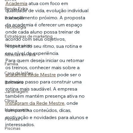
Academia
 atua com foco em 
Renda Extra
qualidade de vida, evolução individual 
e atendimento próximo. A proposta 
Educação
da academia é oferecer um espaço 
Tecnologia
onde cada aluno possa treinar de 
Estratégias de marketing
acordo com seus objetivos, 
Filmes e séries
respeitando seu ritmo, sua rotina e 
seu nível de experiência.
Noticias em alta
Para quem deseja iniciar ou retomar 
Família
os treinos, conhecer mais sobre a 
Casa de leilões
academia Rede Mestre
 pode ser o 
primeiro passo para construir uma 
Barbearia
rotina mais saudável. A empresa 
Jardinagem
também mantém presença ativa no 
Clínica
Instagram da Rede Mestre
, onde 
Nutricionista
compartilha conteúdos, dicas, 
motivação e novidades para alunos e 
Pscinas
interessados.
Piscinas