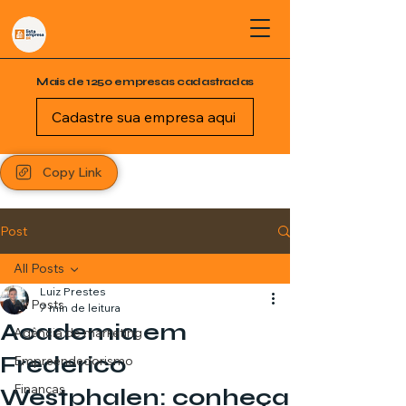
Mais de 1250 empresas cadastradas
Cadastre sua empresa aqui
Copy Link
Post
All Posts
Luiz Prestes
All Posts
7 min de leitura
Academia em
Agência de marketing
Frederico
Empreendedorismo
Finanças
Westphalen: conheça