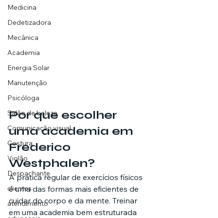
Medicina
Dedetizadora
Mecânica
Academia
Energia Solar
Manutenção
Psicóloga
Por que escolher 
Salão de beleza
Comunicação visual
uma academia em 
Costura
Frederico 
Violão
Westphalen?
Despachante
A prática regular de exercícios físicos 
clientes
é uma das formas mais eficientes de 
cuidar do corpo e da mente. Treinar 
atendimento
em uma academia bem estruturada 