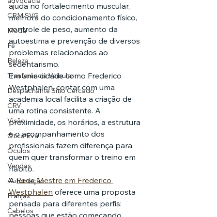
advocacia
ajuda no fortalecimento muscular, 
CRM SVG
melhora do condicionamento físico, 
controle de peso, aumento da 
Moda
autoestima e prevenção de diversos 
Fé
problemas relacionados ao 
Beleza
sedentarismo.
Em uma cidade como Frederico 
Tranferência Veicular
Westphalen, contar com uma 
Despachante Sítio Cercado
academia local facilita a criação de 
CRV
uma rotina consistente. A 
Visão
proximidade, os horários, a estrutura 
e o acompanhamento dos 
Ótica Eva
profissionais fazem diferença para 
Óculos
quem quer transformar o treino em 
Vendas
hábito.
A 
Rede Mestre em Frederico 
Automação
Westphalen
 oferece uma proposta 
Franjas
pensada para diferentes perfis: 
Cabelos
pessoas que estão começando, 