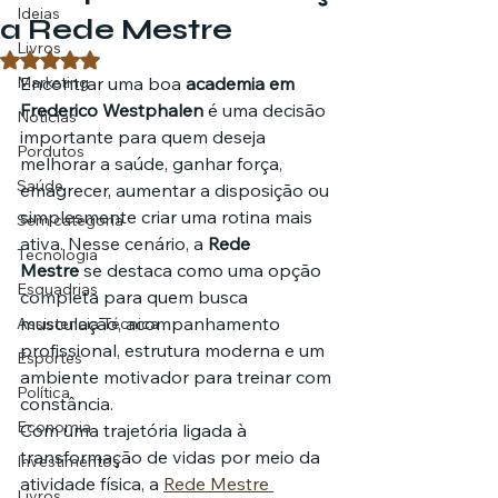
Ideias
a Rede Mestre
Livros
Avaliado com NaN de 5 estrelas.
Marketing
Encontrar uma boa 
academia em 
Frederico Westphalen
 é uma decisão 
Notícias
importante para quem deseja 
Pordutos
melhorar a saúde, ganhar força, 
Saúde
emagrecer, aumentar a disposição ou 
simplesmente criar uma rotina mais 
Sem categoria
ativa. Nesse cenário, a 
Rede 
Tecnologia
Mestre
 se destaca como uma opção 
Esquadrias
completa para quem busca 
musculação, acompanhamento 
Assistencia Técnica
profissional, estrutura moderna e um 
Esportes
ambiente motivador para treinar com 
Política
constância.
Economia
Com uma trajetória ligada à 
transformação de vidas por meio da 
Investimentos
atividade física, a 
Rede Mestre 
Livros