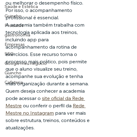
ou melhorar o desempenho físico. 
Saúde e Estética
Por isso, o acompanhamento 
Guincho
profissional é essencial.
A academia também trabalha com 
Produtos
tecnologia aplicada aos treinos, 
gastronomia
incluindo app para 
Empresas
acompanhamento da rotina de 
SEO
exercícios. Esse recurso torna o 
processo mais prático, pois permite 
Google meu negócio
que o aluno visualize seu treino, 
Guincho
acompanhe sua evolução e tenha 
Cafeteria
mais organização durante a semana.
Quem deseja conhecer a academia 
pode acessar o 
site oficial da Rede 
Mestre
 ou conferir o perfil da 
Rede 
Mestre no Instagram
 para ver mais 
sobre estrutura, treinos, conteúdos e 
atualizações.