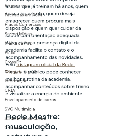
Progressiva
alunos que já treinam há anos, quem 
busca hipertrofia, quem deseja 
Fachadas em ACM
emagrecer, quem procura mais 
Placas Comerciais
disposição e quem quer cuidar da 
Sartori Mídias
saúde com orientação adequada.
Além disso, a presença digital da 
Marka da Paz
academia facilita o contato e o 
Estilo
acompanhamento das novidades. 
CrossFit
Pelo 
Instagram oficial da Rede 
Mangata CrossFit
Mestre
, o público pode conhecer 
melhor a rotina da academia, 
Informação
acompanhar conteúdos sobre treino 
CRLV
e visualizar a energia do ambiente.
Envelopamento de carros
SVG Multimídia
Rede Mestre: 
Salão Michele Castro
musculação, 
Colchões