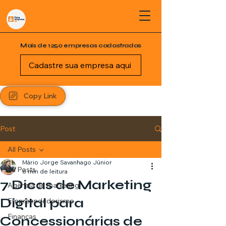
Mais de 1250 empresas cadastradas
Cadastre sua empresa aqui
Copy Link
Post
All Posts
Mário Jorge Savanhago Júnior
All Posts
6 min de leitura
7 Dicas de Marketing
Agência de marketing
Digital para
Empreendedorismo
Finanças
Concessionárias de