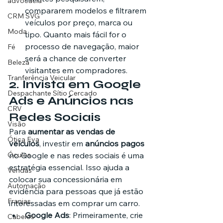
advocacia
compararem modelos e filtrarem 
CRM SVG
veículos por preço, marca ou 
Moda
tipo. Quanto mais fácil for o 
processo de navegação, maior 
Fé
será a chance de converter 
Beleza
visitantes em compradores.
Tranferência Veicular
2. 
Invista em Google 
Despachante Sítio Cercado
Ads e Anúncios nas 
CRV
Redes Sociais
Visão
Para 
aumentar as vendas de 
Ótica Eva
veículos
, investir em 
anúncios pagos
Óculos
no Google e nas redes sociais é uma 
estratégia essencial. Isso ajuda a 
Vendas
colocar sua concessionária em 
Automação
evidência para pessoas que já estão 
Franjas
interessadas em comprar um carro.
Google Ads
: Primeiramente, crie 
Cabelos