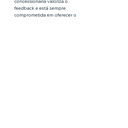
concessionária valoriza o 
feedback e está sempre 
comprometida em oferecer o 
melhor atendimento possível.
Conclusão: Aumente as 
Vendas da Sua 
Concessionária com 
Marketing Digital
Agora que você conhece essas 
7 
dicas de marketing digital
, pode 
aplicá-las para 
atrair mais clientes
 e 
aumentar as vendas de veículos
 na 
sua concessionária. O sucesso no 
setor automotivo depende de uma 
presença digital forte
, 
promoções 
atraentes
 e um 
relacionamento 
contínuo
 com os clientes.
Se você deseja implementar essas 