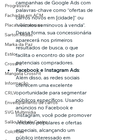
campanhas de Google Ads com 
Progressiva
palavras-chave como “ofertas de 
Fachadas em ACM
carros novos em [cidade]” ou 
“veículos seminovos à venda”. 
Placas Comerciais
Dessa forma, sua concessionária 
Sartori Mídias
aparecerá nos primeiros 
Marka da Paz
resultados de busca, o que 
Estilo
facilita o encontro do site por 
potenciais compradores.
CrossFit
Facebook e Instagram Ads
: 
Mangata CrossFit
Além disso, as redes sociais 
Informação
oferecem uma excelente 
oportunidade para segmentar 
CRLV
públicos específicos. Usando 
Envelopamento de carros
anúncios no Facebook e 
SVG Multimídia
Instagram, você pode promover 
Salão Michele Castro
veículos populares e ofertas 
especiais, alcançando um 
Colchões
público interessado em 