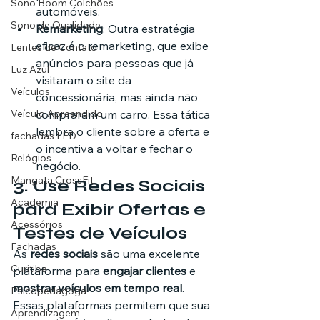
Sono Boom Colchões
automóveis.
Sono de Qualidade
Remarketing
: Outra estratégia 
eficaz é o remarketing, que exibe 
Lentes de Contato
anúncios para pessoas que já 
Luz Azul
visitaram o site da 
Veículos
concessionária, mas ainda não 
Veículo Apreendido
compraram um carro. Essa tática 
lembra o cliente sobre a oferta e 
fachadas LED
o incentiva a voltar e fechar o 
Relógios
negócio.
Mangata CrossFit
3. 
Use Redes Sociais 
Academia
para Exibir Ofertas e 
Acessórios
Testes de Veículos
Fachadas
As 
redes sociais
 são uma excelente 
Curitiba
plataforma para 
engajar clientes
 e 
mostrar veículos em tempo real
. 
Psicopedagoga
Essas plataformas permitem que sua 
Aprendizagem