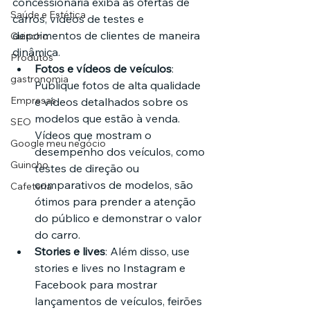
concessionária exiba as ofertas de 
Saúde e Estética
carros, vídeos de testes e 
depoimentos de clientes de maneira 
Guincho
dinâmica.
Produtos
Fotos e vídeos de veículos
: 
gastronomia
Publique fotos de alta qualidade 
Empresas
e vídeos detalhados sobre os 
modelos que estão à venda. 
SEO
Vídeos que mostram o 
Google meu negócio
desempenho dos veículos, como 
Guincho
testes de direção ou 
comparativos de modelos, são 
Cafeteria
ótimos para prender a atenção 
do público e demonstrar o valor 
do carro.
Stories e lives
: Além disso, use 
stories e lives no Instagram e 
Facebook para mostrar 
lançamentos de veículos, feirões 