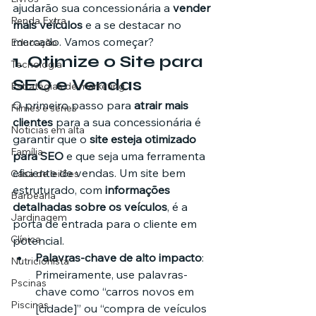
ajudarão sua concessionária a 
vender 
Renda Extra
mais veículos
 e a se destacar no 
mercado. Vamos começar?
Educação
1. 
Otimize o Site para 
Tecnologia
SEO e Vendas
Estratégias de marketing
O primeiro passo para 
atrair mais 
Filmes e séries
clientes
 para a sua concessionária é 
Noticias em alta
garantir que o 
site esteja otimizado 
Família
para SEO
 e que seja uma ferramenta 
eficiente de vendas. Um site bem 
Casa de leilões
estruturado, com 
informações 
Barbearia
detalhadas sobre os veículos
, é a 
Jardinagem
porta de entrada para o cliente em 
Clínica
potencial.
Palavras-chave de alto impacto
: 
Nutricionista
Primeiramente, use palavras-
Pscinas
chave como “carros novos em 
Piscinas
[cidade]” ou “compra de veículos 