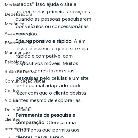
usados”. Isso ajuda o site a 
Medicina
aparecer nas primeiras posições 
Dedetizadora
quando as pessoas pesquisarem 
Mecânica
por veículos ou concessionárias 
Academia
na região.
Site responsivo e rápido
: Além 
Energia Solar
disso, é essencial que o site seja 
Manutenção
rápido e compatível com 
Psicóloga
dispositivos móveis. Muitos 
consumidores fazem suas 
Salão de beleza
pesquisas pelo celular, e um site 
Comunicação visual
lento ou mal adaptado pode 
Costura
fazer com que o cliente desista 
antes mesmo de explorar as 
Violão
opções.
Despachante
Ferramenta de pesquisa e 
clientes
comparação
: Ofereça uma 
atendimento
ferramenta que permita aos 
clientes pesquisarem, 