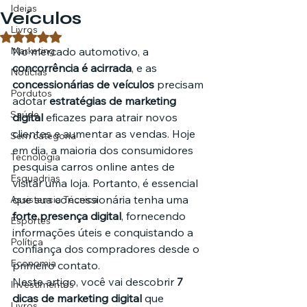
Ideias
Veículos
Livros
Avaliado com NaN de 5 estrelas.
Marketing
No mercado automotivo, a 
concorrência é acirrada
, e as 
Notícias
concessionárias de veículos
 precisam 
Pordutos
adotar 
estratégias de marketing 
Saúde
digital
 eficazes para atrair novos 
clientes e aumentar as vendas. Hoje 
Sem categoria
em dia, a maioria dos consumidores 
Tecnologia
pesquisa carros online antes de 
Esquadrias
visitar uma loja. Portanto, é essencial 
que sua concessionária tenha uma 
Assistencia Técnica
forte presença digital
, fornecendo 
Esportes
informações úteis e conquistando a 
Política
confiança dos compradores desde o 
Economia
primeiro contato.
Neste artigo, você vai descobrir 
7 
Investimentos
dicas de marketing digital
 que 
Livros