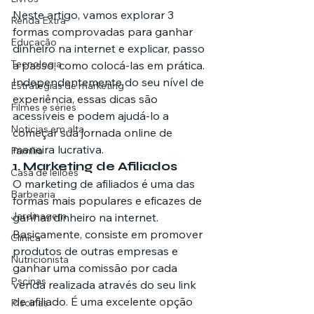
Neste artigo, vamos explorar 3 
Renda Extra
formas comprovadas para ganhar 
Educação
dinheiro na internet e explicar, passo 
Tecnologia
a passo, como colocá-las em prática. 
Independentemente do seu nível de 
Estratégias de marketing
experiência, essas dicas são 
Filmes e séries
acessíveis e podem ajudá-lo a 
Noticias em alta
começar sua jornada online de 
maneira lucrativa.
Família
1. 
Marketing de Afiliados
Casa de leilões
O marketing de afiliados é uma das 
Barbearia
formas mais populares e eficazes de 
Jardinagem
ganhar dinheiro na internet. 
Basicamente, consiste em promover 
Clínica
produtos de outras empresas e 
Nutricionista
ganhar uma comissão por cada 
Pscinas
venda realizada através do seu link 
de afiliado. É uma excelente opção 
Piscinas