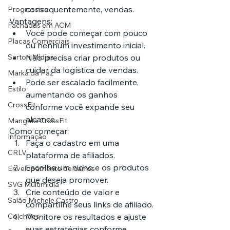
consequentemente, vendas.
Progressiva
Vantagens:
Fachadas em ACM
Você pode começar com pouco 
Placas Comerciais
ou nenhum investimento inicial.
Não precisa criar produtos ou 
Sartori Mídias
cuidar da logística de vendas.
Marka da Paz
Pode ser escalado facilmente, 
Estilo
aumentando os ganhos 
CrossFit
conforme você expande seu 
alcance.
Mangata CrossFit
Como começar:
Informação
Faça o cadastro em uma 
CRLV
plataforma de afiliados.
Escolha um nicho e os produtos 
Envelopamento de carros
que deseja promover.
SVG Multimídia
Crie conteúdo de valor e 
Salão Michele Castro
compartilhe seus links de afiliado.
Monitore os resultados e ajuste 
Colchões
suas estratégias conforme 