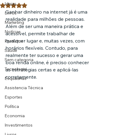
Ideias
Avaliado com NaN de 5 estrelas.
Ganhar dinheiro na internet já é uma 
Livros
realidade para milhões de pessoas. 
Marketing
Além de ser uma maneira prática e 
Notícias
acessível, permite trabalhar de 
qualquer lugar e, muitas vezes, com 
Pordutos
horários flexíveis. Contudo, para 
Saúde
realmente ter sucesso e gerar uma 
Sem categoria
boa renda online, é preciso conhecer 
Tecnologia
as estratégias certas e aplicá-las 
corretamente.
Esquadrias
Assistencia Técnica
Esportes
Política
Economia
Investimentos
Livros