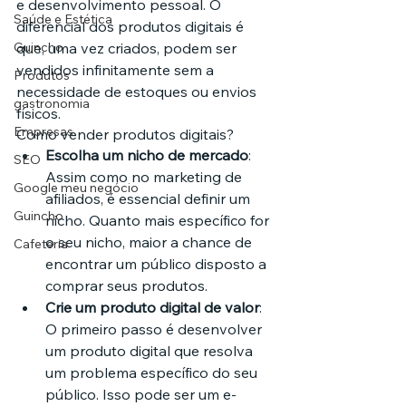
e desenvolvimento pessoal. O 
Saúde e Estética
diferencial dos produtos digitais é 
Guincho
que, uma vez criados, podem ser 
vendidos infinitamente sem a 
Produtos
necessidade de estoques ou envios 
gastronomia
físicos.
Empresas
Como vender produtos digitais?
Escolha um nicho de mercado
: 
SEO
Assim como no marketing de 
Google meu negócio
afiliados, é essencial definir um 
Guincho
nicho. Quanto mais específico for 
o seu nicho, maior a chance de 
Cafeteria
encontrar um público disposto a 
comprar seus produtos.
Crie um produto digital de valor
: 
O primeiro passo é desenvolver 
um produto digital que resolva 
um problema específico do seu 
público. Isso pode ser um e-