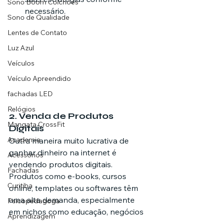
Sono Boom Colchões
necessário.
Sono de Qualidade
Lentes de Contato
Luz Azul
Veículos
Veículo Apreendido
fachadas LED
Relógios
2. 
Venda de Produtos 
Mangata CrossFit
Digitais
Academia
Outra maneira muito lucrativa de 
ganhar dinheiro na internet é 
Acessórios
vendendo produtos digitais. 
Fachadas
Produtos como e-books, cursos 
Curitiba
online, templates ou softwares têm 
uma alta demanda, especialmente 
Psicopedagoga
em nichos como educação, negócios 
Aprendizagem