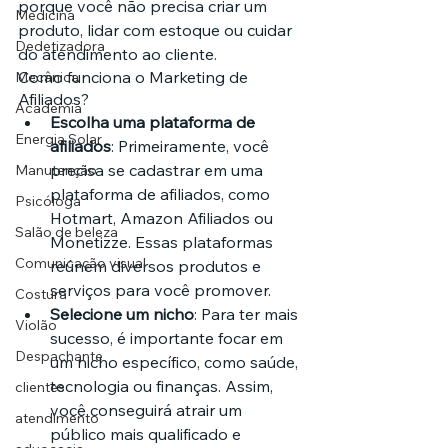
porque você não precisa criar um 
Medicina
produto, lidar com estoque ou cuidar 
Dedetizadora
do atendimento ao cliente.
Como funciona o Marketing de 
Mecânica
Afiliados?
Academia
Escolha uma plataforma de 
Energia Solar
afiliados
: Primeiramente, você 
precisa se cadastrar em uma 
Manutenção
plataforma de afiliados, como 
Psicóloga
Hotmart, Amazon Afiliados ou 
Salão de beleza
Monetizze. Essas plataformas 
Comunicação visual
reúnem diversos produtos e 
serviços para você promover.
Costura
Selecione um nicho
: Para ter mais 
Violão
sucesso, é importante focar em 
Despachante
um nicho específico, como saúde, 
tecnologia ou finanças. Assim, 
clientes
você conseguirá atrair um 
atendimento
público mais qualificado e 