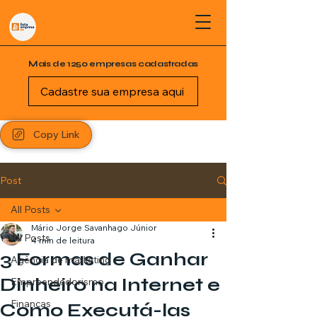
Mais de 1250 empresas cadastradas
Cadastre sua empresa aqui
Copy Link
Post
All Posts
Mário Jorge Savanhago Júnior
All Posts
4 min de leitura
3 Formas de Ganhar
Agência de marketing
Dinheiro na Internet e
Empreendedorismo
Finanças
Como Executá-las