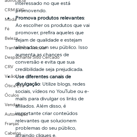
advocacia
interessado no que está 
CRM SVG
promovendo.
Promova produtos relevantes
: 
Moda
Ao escolher os produtos que vai 
Fé
promover, prefira aqueles que 
Beleza
sejam de qualidade e estejam 
alinhados com seu público. Isso 
Tranferência Veicular
aumenta as chances de 
Despachante Sítio Cercado
conversão e evita que sua 
CRV
credibilidade seja prejudicada.
Use diferentes canais de 
Visão
divulgação
: Utilize blogs, redes 
Ótica Eva
sociais, vídeos no YouTube ou e-
Óculos
mails para divulgar os links de 
Vendas
afiliados. Além disso, é 
importante criar conteúdos 
Automação
relevantes que solucionem 
Franjas
problemas do seu público, 
Cabelos
atraindo cliques e, 