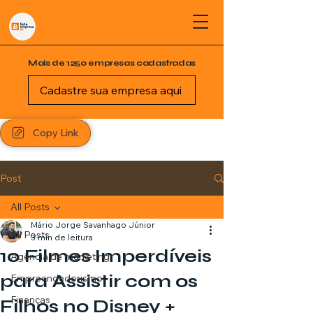
Mais de 1250 empresas cadastradas
Cadastre sua empresa aqui
Copy Link
Post
All Posts
Mário Jorge Savanhago Júnior
All Posts
3 min de leitura
10 Filmes Imperdíveis
Agência de marketing
para Assistir com os
Empreendedorismo
Finanças
Filhos no Disney +