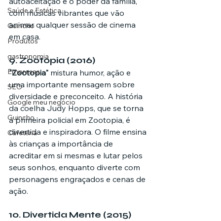
autoaceitação e o poder da família, 
Saúde e Estética
com músicas vibrantes que vão 
animar qualquer sessão de cinema 
Guincho
em casa.
Produtos
gastronomia
9. 
Zootopia (2016)
Empresas
"Zootopia"
 mistura humor, ação e 
uma importante mensagem sobre 
SEO
diversidade e preconceito. A história 
Google meu negócio
da coelha Judy Hopps, que se torna 
Guincho
a primeira policial em Zootopia, é 
divertida e inspiradora. O filme ensina 
Cafeteria
às crianças a importância de 
acreditar em si mesmas e lutar pelos 
seus sonhos, enquanto diverte com 
personagens engraçados e cenas de 
ação.
10. 
Divertida Mente (2015)