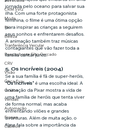
advocacia
jornada pelo oceano para salvar sua 
CRM SVG
ilha. Com uma forte protagonista 
Moda
feminina, o filme é uma ótima opção 
para inspirar as crianças a seguirem 
Fé
seus sonhos e enfrentarem desafios. 
Beleza
A animação também traz músicas 
Tranferência Veicular
contagiantes que vão fazer toda a 
Despachante Sítio Cercado
família cantar junto.
CRV
5. 
Os Incríveis (2004)
Visão
Se a sua família é fã de super-heróis, 
Ótica Eva
"Os Incríveis"
 é uma escolha ideal. A 
animação da Pixar mostra a vida de 
Óculos
uma família de heróis que tenta viver 
Vendas
de forma normal, mas acaba 
Automação
enfrentando vilões e grandes 
Franjas
aventuras. Além de muita ação, o 
filme fala sobre a importância da 
Cabelos