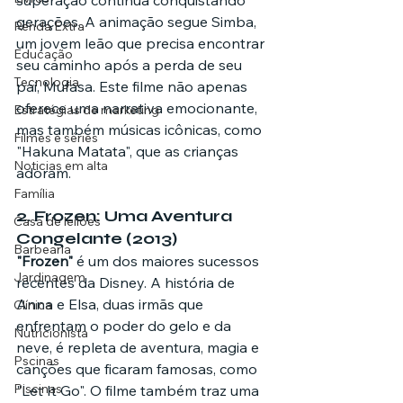
superação continua conquistando 
gerações. A animação segue Simba, 
Renda Extra
um jovem leão que precisa encontrar 
Educação
seu caminho após a perda de seu 
Tecnologia
pai, Mufasa. Este filme não apenas 
oferece uma narrativa emocionante, 
Estratégias de marketing
mas também músicas icônicas, como 
Filmes e séries
"Hakuna Matata", que as crianças 
Noticias em alta
adoram.
Família
2. 
Frozen: Uma Aventura 
Casa de leilões
Congelante (2013)
Barbearia
"Frozen"
 é um dos maiores sucessos 
Jardinagem
recentes da Disney. A história de 
Anna e Elsa, duas irmãs que 
Clínica
enfrentam o poder do gelo e da 
Nutricionista
neve, é repleta de aventura, magia e 
Pscinas
canções que ficaram famosas, como 
Piscinas
"Let It Go". O filme também traz uma 