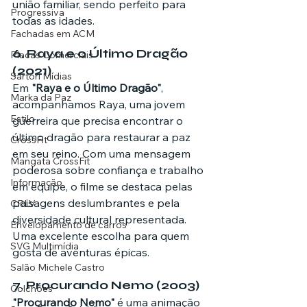
união familiar, sendo perfeito para 
Progressiva
todas as idades.
Fachadas em ACM
6. 
Raya e o Último Dragão 
Placas Comerciais
(2021)
Sartori Mídias
Em 
"Raya e o Último Dragão"
, 
Marka da Paz
acompanhamos Raya, uma jovem 
Estilo
guerreira que precisa encontrar o 
último dragão para restaurar a paz 
CrossFit
em seu reino. Com uma mensagem 
Mangata CrossFit
poderosa sobre confiança e trabalho 
Informação
em equipe, o filme se destaca pelas 
paisagens deslumbrantes e pela 
CRLV
diversidade cultural representada. 
Envelopamento de carros
Uma excelente escolha para quem 
SVG Multimídia
gosta de aventuras épicas.
Salão Michele Castro
7. 
Procurando Nemo (2003)
Colchões
"Procurando Nemo"
 é uma animação 