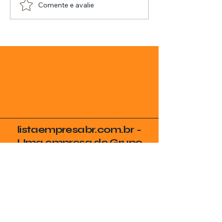
Comente e avalie
listaempresabr.com.br -
Uma empresa do Grupo
SVG
Seja Encontrado no
Google