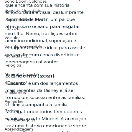
Sono Boom Colchões
que encanta com sua história 
Sono de Qualidade
emocionante e visual deslumbrante. 
A jornada de Marlin, um pai que 
Lentes de Contato
atravessa o oceano para resgatar 
Luz Azul
seu filho, Nemo, traz lições sobre 
Veículos
amor incondicional, superação e 
Veículo Apreendido
coragem. O filme é ideal para assistir 
em família, com cenas divertidas e 
fachadas LED
personagens cativantes.
Relógios
Mangata CrossFit
8. 
Encanto (2021)
"Encanto"
 é um dos lançamentos 
Academia
mais recentes da Disney e já se 
Acessórios
tornou um sucesso entre as famílias. 
Fachadas
O filme acompanha a família 
Curitiba
Madrigal, onde todos têm poderes 
mágicos, exceto Mirabel. A animação 
Psicopedagoga
traz uma história emocionante sobre 
Aprendizagem