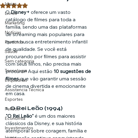
Ideias
Avaliado com NaN de 5 estrelas.
O 
Disney+
 oferece um vasto 
Livros
catálogo de filmes para toda a 
Marketing
família, sendo uma das plataformas 
Notícias
de streaming mais populares para 
quem busca entretenimento infantil 
Pordutos
de qualidade. Se você está 
Saúde
procurando por filmes para assistir 
Sem categoria
com seus filhos, não precisa mais 
Tecnologia
procurar! Aqui estão 
10 sugestões de 
filmes
 que vão garantir uma sessão 
Esquadrias
de cinema divertida e emocionante 
Assistencia Técnica
em casa.
Esportes
1. 
O Rei Leão (1994)
Política
"O Rei Leão"
 é um dos maiores 
Economia
clássicos da Disney, e sua história 
Investimentos
atemporal sobre coragem, família e 
Livros