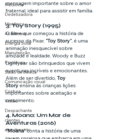
mensagem importante sobre o amor 
Medicina
fraternal, ideal para assistir em família.
Dedetizadora
Mecânica
3. 
Toy Story (1995)
O filme que começou a história de 
Academia
sucesso da Pixar, 
"Toy Story"
, é uma 
Energia Solar
animação inesquecível sobre 
Manutenção
amizade e lealdade. Woody e Buzz 
Psicóloga
Lightyear são brinquedos que vivem 
aventuras incríveis e emocionantes. 
Salão de beleza
Além de ser divertido, 
Toy 
Comunicação visual
Story
 ensina às crianças lições 
Costura
importantes sobre aceitação e 
crescimento.
Violão
Despachante
4. 
Moana: Um Mar de 
clientes
Aventuras (2016)
atendimento
"Moana"
 conta a história de uma 
jovem corajosa que embarca em uma 