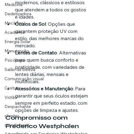
modernos, clássicos e estilosos 
Medicina
que atendem a todos os gostos 
Dedetizadora
e idades.
Mecânica
Óculos de Sol
: Opções que 
garantem proteção UV com 
Academia
estilo, das melhores marcas do 
Energia Solar
mercado.
Manutenção
Lentes de Contato
: Alternativas 
para quem busca conforto e 
Psicóloga
praticidade, com variedades de 
Salão de beleza
lentes diárias, mensais e 
Comunicação visual
multifocais.
Costura
Acessórios e Manutenção
: Para 
garantir que seus óculos estejam 
Violão
sempre em perfeito estado, com 
Despachante
opções de limpeza e ajustes.
clientes
Compromisso com 
atendimento
Frederico Westphalen