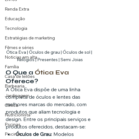
Renda Extra
Educação
Tecnologia
Estratégias de marketing
Filmes e séries
Ótica Eva | Óculos de grau | Óculos de sol | 
Noticias em alta
Relógios | Presentes | Semi Joias
Família
O Que a 
Ótica Eva
Casa de leilões
Oferece?
Barbearia
A Ótica Eva dispõe de uma linha 
Jardinagem
completa de óculos e lentes das 
melhores marcas do mercado, com 
Clínica
produtos que aliam tecnologia e 
Nutricionista
design. Entre os principais serviços e 
Pscinas
produtos oferecidos, destacam-se:
Óculos de Grau
: Modelos 
Piscinas