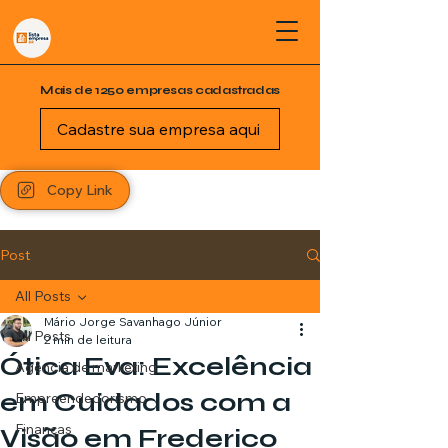
Mais de 1250 empresas cadastradas
Cadastre sua empresa aqui
Copy Link
Post
All Posts
Mário Jorge Savanhago Júnior
All Posts
2 min de leitura
Ótica Eva: Excelência
Agência de marketing
em Cuidados com a
Empreendedorismo
Finanças
Visão em Frederico