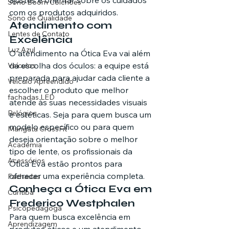
ajustes e orientar sobre os cuidados 
Sono Boom Colchões
com os produtos adquiridos.
Sono de Qualidade
Atendimento com 
Lentes de Contato
Excelência
Luz Azul
O atendimento na Ótica Eva vai além 
da escolha dos óculos: a equipe está 
Veículos
preparada para ajudar cada cliente a 
Veículo Apreendido
escolher o produto que melhor 
fachadas LED
atende às suas necessidades visuais 
Relógios
e estéticas. Seja para quem busca um 
modelo específico ou para quem 
Mangata CrossFit
deseja orientação sobre o melhor 
Academia
tipo de lente, os profissionais da 
Acessórios
Ótica Eva estão prontos para 
oferecer uma experiência completa.
Fachadas
Conheça a Ótica Eva em 
Curitiba
Frederico Westphalen
Psicopedagoga
Para quem busca excelência em 
Aprendizagem