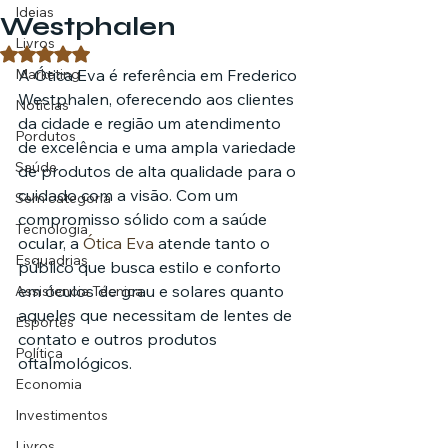
Ideias
Westphalen
Livros
Avaliado com NaN de 5 estrelas.
Marketing
A Ótica Eva é referência em Frederico 
Westphalen, oferecendo aos clientes 
Notícias
da cidade e região um atendimento 
Pordutos
de excelência e uma ampla variedade 
Saúde
de produtos de alta qualidade para o 
cuidado com a visão. Com um 
Sem categoria
compromisso sólido com a saúde 
Tecnologia
ocular, a 
Ótica Eva
 atende tanto o 
Esquadrias
público que busca estilo e conforto 
em óculos de grau e solares quanto 
Assistencia Técnica
aqueles que necessitam de lentes de 
Esportes
contato e outros produtos 
Política
oftalmológicos.
Economia
Investimentos
Livros