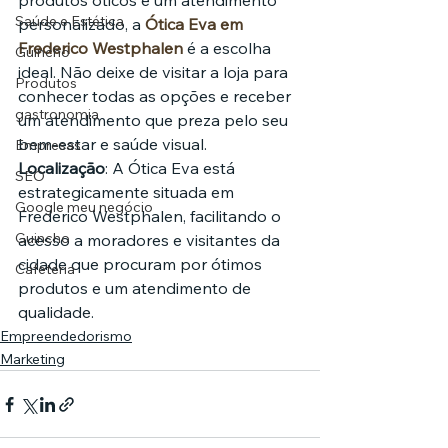
produtos óticos e um atendimento 
Saúde e Estética
personalizado, a 
Ótica Eva em 
Frederico Westphalen
 é a escolha 
Guincho
ideal. Não deixe de visitar a loja para 
Produtos
conhecer todas as opções e receber 
gastronomia
um atendimento que preza pelo seu 
bem-estar e saúde visual.
Empresas
Localização
: A Ótica Eva está 
SEO
estrategicamente situada em 
Google meu negócio
Frederico Westphalen, facilitando o 
Guincho
acesso a moradores e visitantes da 
cidade que procuram por ótimos 
Cafeteria
produtos e um atendimento de 
qualidade.
Empreendedorismo
Marketing