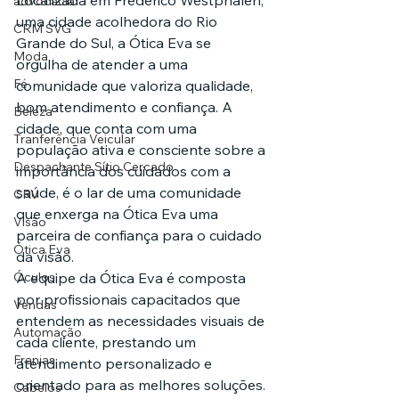
Localizada em Frederico Westphalen, 
advocacia
uma cidade acolhedora do Rio 
CRM SVG
Grande do Sul, a Ótica Eva se 
Moda
orgulha de atender a uma 
Fé
comunidade que valoriza qualidade, 
bom atendimento e confiança. A 
Beleza
cidade, que conta com uma 
Tranferência Veicular
população ativa e consciente sobre a 
Despachante Sítio Cercado
importância dos cuidados com a 
saúde, é o lar de uma comunidade 
CRV
que enxerga na Ótica Eva uma 
Visão
parceira de confiança para o cuidado 
Ótica Eva
da visão.
Óculos
A equipe da Ótica Eva é composta 
por profissionais capacitados que 
Vendas
entendem as necessidades visuais de 
Automação
cada cliente, prestando um 
Franjas
atendimento personalizado e 
orientado para as melhores soluções. 
Cabelos