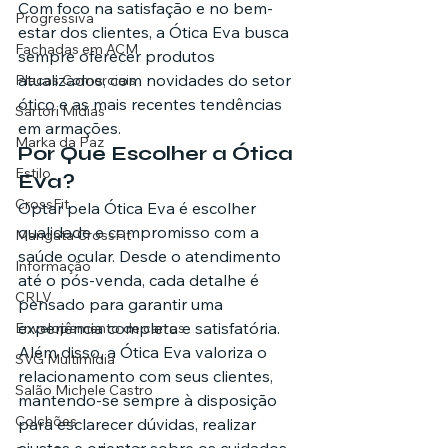
Com foco na satisfação e no bem-
Progressiva
estar dos clientes, a Ótica Eva busca 
Fachadas em ACM
sempre oferecer produtos 
atualizados, com novidades do setor 
Placas Comerciais
ótico e as mais recentes tendências 
Sartori Mídias
em armações.
Marka da Paz
Por Que Escolher a Ótica 
Estilo
Eva?
CrossFit
Optar pela Ótica Eva é escolher 
qualidade e compromisso com a 
Mangata CrossFit
saúde ocular. Desde o atendimento 
Informação
até o pós-venda, cada detalhe é 
CRLV
pensado para garantir uma 
experiência completa e satisfatória. 
Envelopamento de carros
Além disso, a Ótica Eva valoriza o 
SVG Multimídia
relacionamento com seus clientes, 
Salão Michele Castro
mantendo-se sempre à disposição 
Colchões
para esclarecer dúvidas, realizar 