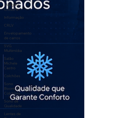
Mangata
CrossFit
Informação
CRLV
Envelopamento
de carros
SVG
Multimídia
Salão
Michele
Castro
Colchões
Sono
Boom
Colchões
Sono de
Qualidade
Lentes de