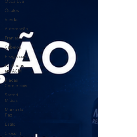
Ótica Eva
Óculos
Vendas
Automação
Franjas
Cabelos
Progressiva
Fachadas
em ACM
Placas
Comerciais
Sartori
Mídias
Marka da
Paz
Estilo
CrossFit