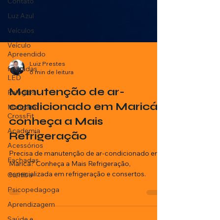
Contato
Luz Azul
Veículos
Veículo
Apreendido
fachadas
LED
Relógios
Mangata
Luiz Prestes
CrossFit
6 min de leitura
Academia
Manutenção de ar-
Acessórios
condicionado em Maricá:
Fachadas
conheça a Mais
Curitiba
Refrigeração
Psicopedagoga
Precisa de manutenção de ar-condicionado em
Aprendizagem
Maricá? Conheça a Mais Refrigeração,
especializada em refrigeração e consertos.
Saúde e