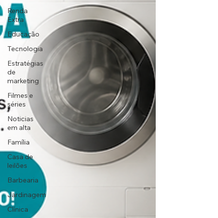
Renda
Extra
Educação
Tecnologia
Estratégias
de
marketing
Filmes e
séries
Noticias
em alta
Família
Casa de
leilões
Barbearia
Jardinagem
Clínica