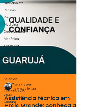
Nutricionista
Pscinas
Piscinas
Medicina
Dedetizadora
Mecânica
Academia
Energia
Solar
Manutenção
Psicóloga
Salão de
beleza
Comunicação
visual
Luiz Prestes
6 min de leitura
Costura